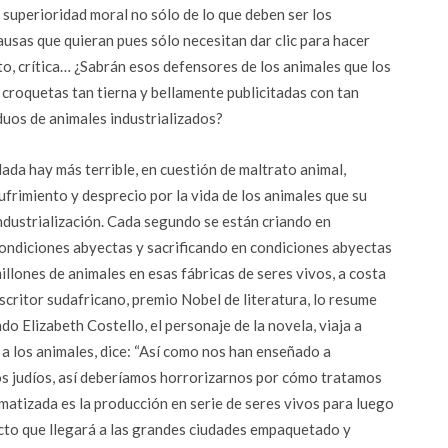
 superioridad moral no sólo de lo que deben ser los
ausas que quieran pues sólo necesitan dar clic para hacer
eto, crítica… ¿Sabrán esos defensores de los animales que los
 croquetas tan tierna y bellamente publicitadas con tan
iduos de animales industrializados?
ada hay más terrible, en cuestión de maltrato animal,
ufrimiento y desprecio por la vida de los animales que su
ndustrialización. Cada segundo se están criando en
ondiciones abyectas y sacrificando en condiciones abyectas
illones de animales en esas fábricas de seres vivos, a costa
scritor sudafricano, premio Nobel de literatura, lo resume
o Elizabeth Costello, el personaje de la novela, viaja a
 a los animales, dice: “Así como nos han enseñado a
 los judíos, así deberíamos horrorizarnos por cómo tratamos
ematizada es la producción en serie de seres vivos para luego
ucto que llegará a las grandes ciudades empaquetado y