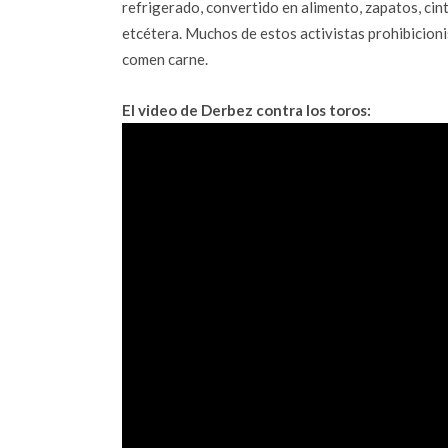
refrigerado, convertido en alimento, zapatos, cin
etcétera. Muchos de estos activistas prohibicion
comen carne.
El video de Derbez contra los toros: