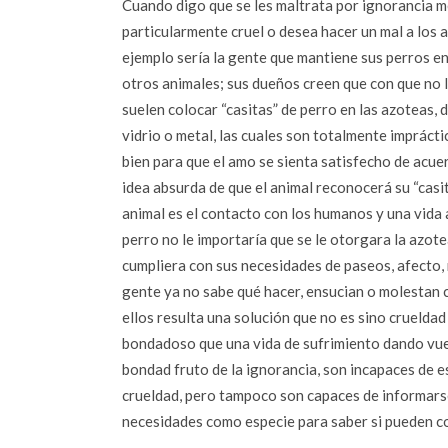
Cuando digo que se les maltrata por ignorancia m
particularmente cruel o desea hacer un mal a los 
ejemplo sería la gente que mantiene sus perros en
otros animales; sus dueños creen que con que no l
suelen colocar “casitas” de perro en las azoteas, 
vidrio o metal, las cuales son totalmente imprácti
bien para que el amo se sienta satisfecho de acuer
idea absurda de que el animal reconocerá su “casit
animal es el contacto con los humanos y una vida a
perro no le importaría que se le otorgara la azotea 
cumpliera con sus necesidades de paseos, afecto, 
gente ya no sabe qué hacer, ensucian o molestan c
ellos resulta una solución que no es sino crueldad 
bondadoso que una vida de sufrimiento dando vuelt
bondad fruto de la ignorancia, son incapaces de es
crueldad, pero tampoco son capaces de informarse 
necesidades como especie para saber si pueden co