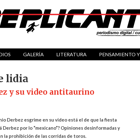
DIOS
GALERÍA
LITERATURA
PENSAMIENTO Y
e lidia
z y su video antitaurino
o Derbez esgrime en su video está el de que la fiesta
rá Derbez por lo “mexicano”? Opiniones desinformadas y
 la prohibición de las corridas de toros.