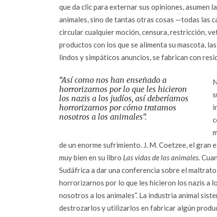
que da clic para externar sus opiniones, asumen la
animales, sino de tantas otras cosas —todas las c
circular cualquier moción, censura, restricción, v
productos con los que se alimenta su mascota, las
lindos y simpáticos anuncios, se fabrican con res
“Así como nos han enseñado a
N
horrorizarnos por lo que les hicieron
s
los nazis a los judíos, así deberíamos
horrorizarnos por cómo tratamos
i
nosotros a los animales”.
c
m
de un enorme sufrimiento. J. M. Coetzee, el gran e
muy bien en su libro
Las vidas de los animales.
Cuand
Sudáfrica a dar una conferencia sobre el maltrato
horrorizarnos por lo que les hicieron los nazis a
nosotros a los animales”. La industria animal sist
destrozarlos y utilizarlos en fabricar algún prod