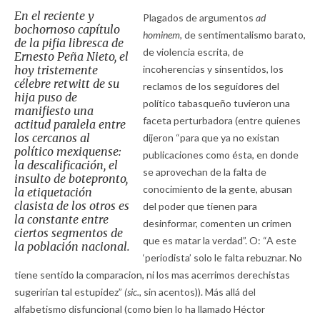
En el reciente y
Plagados de argumentos
ad
bochornoso capítulo
hominem,
de sentimentalismo barato,
de la pifia libresca de
de violencia escrita, de
Ernesto Peña Nieto, el
hoy tristemente
incoherencias y sinsentidos, los
célebre retwitt de su
reclamos de los seguidores del
hija puso de
político tabasqueño tuvieron una
manifiesto una
faceta perturbadora (entre quienes
actitud paralela entre
los cercanos al
dijeron “para que ya no existan
político mexiquense:
publicaciones como ésta, en donde
la descalificación, el
se aprovechan de la falta de
insulto de botepronto,
conocimiento de la gente, abusan
la etiquetación
clasista de los otros es
del poder que tienen para
la constante entre
desinformar, comenten un crimen
ciertos segmentos de
que es matar la verdad”. O: “A este
la población nacional.
‘periodista’ solo le falta rebuznar. No
tiene sentido la comparacion, ni los mas acerrimos derechistas
sugeririan tal estupidez”
(sic.,
sin acentos)). Más allá del
alfabetismo disfuncional (como bien lo ha llamado Héctor