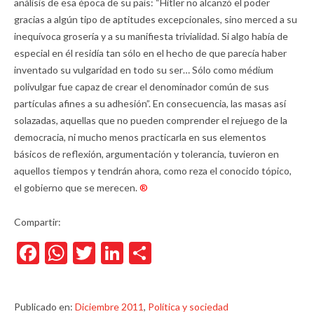
análisis de esa época de su país: “Hitler no alcanzó el poder
gracias a algún tipo de aptitudes excepcionales, sino merced a su
inequívoca grosería y a su manifiesta trivialidad. Si algo había de
especial en él residía tan sólo en el hecho de que parecía haber
inventado su vulgaridad en todo su ser… Sólo como médium
polivulgar fue capaz de crear el denominador común de sus
partículas afines a su adhesión”. En consecuencia, las masas así
solazadas, aquellas que no pueden comprender el rejuego de la
democracia, ni mucho menos practicarla en sus elementos
básicos de reflexión, argumentación y tolerancia, tuvieron en
aquellos tiempos y tendrán ahora, como reza el conocido tópico,
el gobierno que se merecen.
®
Compartir:
Facebook
WhatsApp
Twitter
LinkedIn
Compartir
Publicado en:
Diciembre 2011
,
Política y sociedad