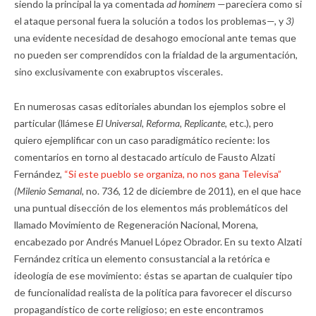
siendo la principal la ya comentada
ad hominem
—pareciera como si
el ataque personal fuera la solución a todos los problemas—, y
3)
una evidente necesidad de desahogo emocional ante temas que
no pueden ser comprendidos con la frialdad de la argumentación,
sino exclusivamente con exabruptos viscerales.
En numerosas casas editoriales abundan los ejemplos sobre el
particular (llámese
El Universal,
Reforma,
Replicante,
etc.), pero
quiero ejemplificar con un caso paradigmático reciente: los
comentarios en torno al destacado artículo de Fausto Alzati
Fernández,
“Si este pueblo se organiza, no nos gana Televisa”
(Milenio Semanal,
no. 736, 12 de diciembre de 2011), en el que hace
una puntual disección de los elementos más problemáticos del
llamado Movimiento de Regeneración Nacional, Morena,
encabezado por Andrés Manuel López Obrador. En su texto Alzati
Fernández critica un elemento consustancial a la retórica e
ideología de ese movimiento: éstas se apartan de cualquier tipo
de funcionalidad realista de la política para favorecer el discurso
propagandístico de corte religioso; en este encontramos