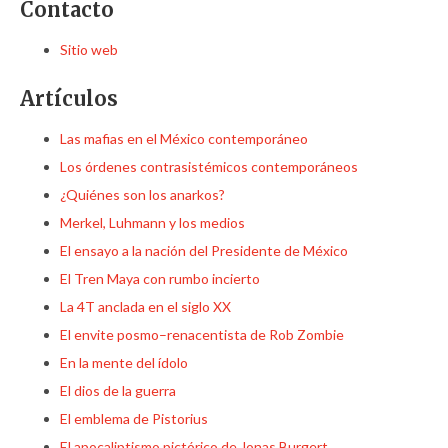
Contacto
Sitio web
Artículos
Las mafias en el México contemporáneo
Los órdenes contrasistémicos contemporáneos
¿Quiénes son los anarkos?
Merkel, Luhmann y los medios
El ensayo a la nación del Presidente de México
El Tren Maya con rumbo incierto
La 4T anclada en el siglo XX
El envite posmo–renacentista de Rob Zombie
En la mente del ídolo
El dios de la guerra
El emblema de Pistorius
El apocaliptismo pictórico de Jonas Burgert