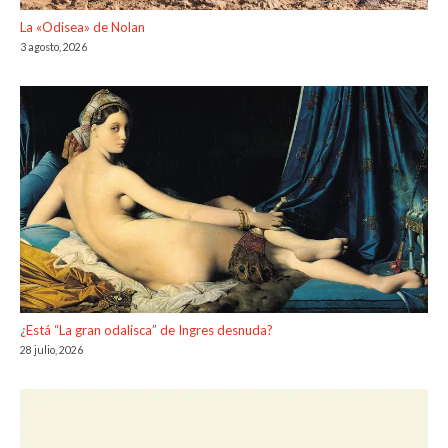
La «Odisea» de Nolan
3 agosto, 2026
¿Está “La gran odalisca” de Ingres desnuda?
28 julio, 2026