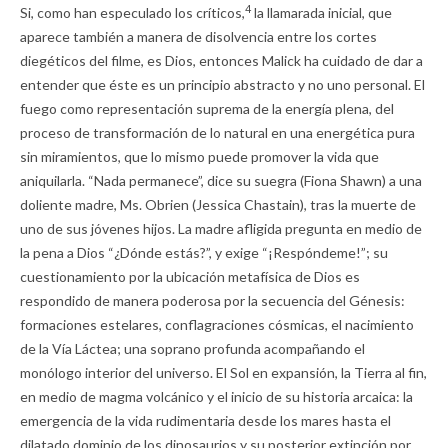
4
Si, como han especulado los críticos,
la llamarada inicial, que
aparece también a manera de disolvencia entre los cortes
diegéticos del filme, es Dios, entonces Malick ha cuidado de dar a
entender que éste es un principio abstracto y no uno personal. El
fuego como representación suprema de la energía plena, del
proceso de transformación de lo natural en una energética pura
sin miramientos, que lo mismo puede promover la vida que
aniquilarla. “Nada permanece”, dice su suegra (Fiona Shawn) a una
doliente madre, Ms. Obrien (Jessica Chastain), tras la muerte de
uno de sus jóvenes hijos. La madre afligida pregunta en medio de
la pena a Dios “¿Dónde estás?”, y exige “¡Respóndeme!”; su
cuestionamiento por la ubicación metafísica de Dios es
respondido de manera poderosa por la secuencia del Génesis:
formaciones estelares, conflagraciones cósmicas, el nacimiento
de la Vía Láctea; una soprano profunda acompañando el
monólogo interior del universo. El Sol en expansión, la Tierra al fin,
en medio de magma volcánico y el inicio de su historia arcaica: la
emergencia de la vida rudimentaria desde los mares hasta el
dilatado dominio de los dinosaurios y su posterior extinción por