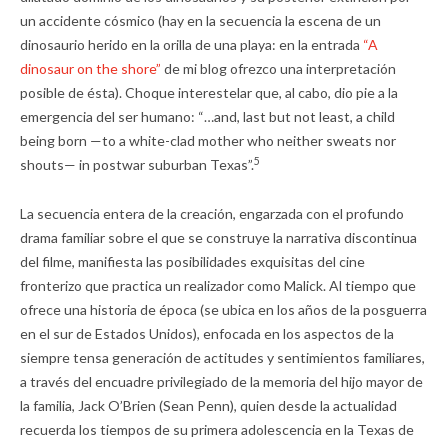
un accidente cósmico (hay en la secuencia la escena de un
dinosaurio herido en la orilla de una playa: en la entrada
“A
dinosaur on the shore”
de mi blog ofrezco una interpretación
posible de ésta). Choque interestelar que, al cabo, dio pie a la
emergencia del ser humano: “…and, last but not least, a child
being born —to a white-clad mother who neither sweats nor
5
shouts— in postwar suburban Texas”.
La secuencia entera de la creación, engarzada con el profundo
drama familiar sobre el que se construye la narrativa discontinua
del filme, manifiesta las posibilidades exquisitas del cine
fronterizo que practica un realizador como Malick. Al tiempo que
ofrece una historia de época (se ubica en los años de la posguerra
en el sur de Estados Unidos), enfocada en los aspectos de la
siempre tensa generación de actitudes y sentimientos familiares,
a través del encuadre privilegiado de la memoria del hijo mayor de
la familia, Jack O’Brien (Sean Penn), quien desde la actualidad
recuerda los tiempos de su primera adolescencia en la Texas de