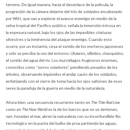
terreno. De igual manera, hacia el desenlace de la película, la
progresión de la cámara delante del trío de soldados encabezado
por Witt, que van a explorar el avance enemigo en medio de la
selva tropical del Pacífico asiático, señala la inmersión intrusa en
la espesura natural, bajo los ojos de las impasibles criaturas
silvestres y la inminencia del ataque enemigo. Cuando esto
ocurre, por un instante, cesa el sonido de los morteros japoneses
y sólo se percibe la voz del entorno. Ululares, silbidos, chasquidos,
el sonido del agua del río. Los murciélagos frugívoros enormes,
conocidos como “zorros voladores”, pendiendo pesados de los
árboles, observando impávidos el andar cauto de los soldados,
enfatizando con el cierre de toma hacia los ojos saltones de esos
seres la paradoja de la guerra en medio de la naturaleza.
Ahora bien, una secuencia recurrente tanto en
The Thin Red Line
como en
The New World
es la de los barcos que no se detienen,
van; horadan el mar, abren la naturaleza con su inconfundible filo
tecnológico en la punta del bulbo de proa partiendo las aguas,