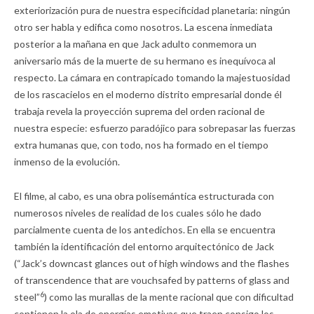
exteriorización pura de nuestra especificidad planetaria: ningún
otro ser habla y edifica como nosotros. La escena inmediata
posterior a la mañana en que Jack adulto conmemora un
aniversario más de la muerte de su hermano es inequívoca al
respecto. La cámara en contrapicado tomando la majestuosidad
de los rascacielos en el moderno distrito empresarial donde él
trabaja revela la proyección suprema del orden racional de
nuestra especie: esfuerzo paradójico para sobrepasar las fuerzas
extra humanas que, con todo, nos ha formado en el tiempo
inmenso de la evolución.
El filme, al cabo, es una obra polisemántica estructurada con
numerosos niveles de realidad de los cuales sólo he dado
parcialmente cuenta de los antedichos. En ella se encuentra
también la identificación del entorno arquitectónico de Jack
(“Jack’s downcast glances out of high windows and the flashes
of transcendence that are vouchsafed by patterns of glass and
6
steel”
) como las murallas de la mente racional que con dificultad
contienen la ola de energías emotivas que traen consigo los