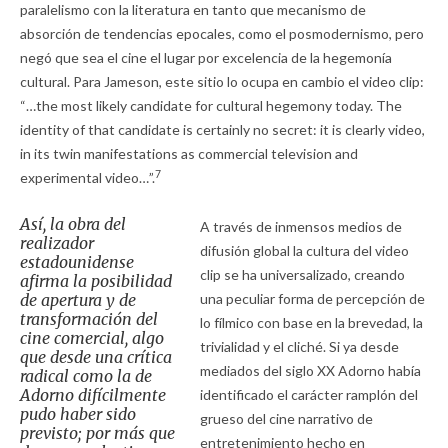
paralelismo con la literatura en tanto que mecanismo de
absorción de tendencias epocales, como el posmodernismo, pero
negó que sea el cine el lugar por excelencia de la hegemonía
cultural. Para Jameson, este sitio lo ocupa en cambio el video clip:
“…the most likely candidate for cultural hegemony today. The
identity of that candidate is certainly no secret: it is clearly video,
in its twin manifestations as commercial television and
7
experimental video…”.
Así, la obra del
A través de inmensos medios de
realizador
difusión global la cultura del video
estadounidense
clip se ha universalizado, creando
afirma la posibilidad
de apertura y de
una peculiar forma de percepción de
transformación del
lo fílmico con base en la brevedad, la
cine comercial, algo
trivialidad y el cliché. Si ya desde
que desde una crítica
mediados del siglo XX Adorno había
radical como la de
Adorno difícilmente
identificado el carácter ramplón del
pudo haber sido
grueso del cine narrativo de
previsto; por más que
entretenimiento hecho en