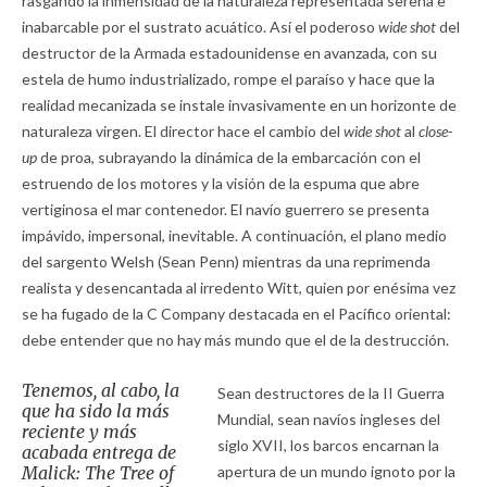
rasgando la inmensidad de la naturaleza representada serena e
inabarcable por el sustrato acuático. Así el poderoso
wide shot
del
destructor de la Armada estadounidense en avanzada, con su
estela de humo industrializado, rompe el paraíso y hace que la
realidad mecanizada se instale invasivamente en un horizonte de
naturaleza virgen. El director hace el cambio del
wide shot
al
close-
up
de proa, subrayando la dinámica de la embarcación con el
estruendo de los motores y la visión de la espuma que abre
vertiginosa el mar contenedor. El navío guerrero se presenta
impávido, impersonal, inevitable. A continuación, el plano medio
del sargento Welsh (Sean Penn) mientras da una reprimenda
realista y desencantada al irredento Witt, quien por enésima vez
se ha fugado de la C Company destacada en el Pacífico oriental:
debe entender que no hay más mundo que el de la destrucción.
Tenemos, al cabo, la
Sean destructores de la II Guerra
que ha sido la más
Mundial, sean navíos ingleses del
reciente y más
siglo XVII, los barcos encarnan la
acabada entrega de
Malick:
The Tree of
apertura de un mundo ignoto por la