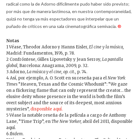
radical como la de Adorno difícilmente pudo haber sido previsto;
por más que de manera lastimosa, en nuestra contemporaneidad,
quizá no tenga ya más espectadores que interpelar que un
puñado de críticos en una sala cinematográfica semivacía.
®
Notas
1 Véase, Theodor Adorno y Hanns Eisler,
El cine y la música,
Madrid: Fundamentos, 1976, p. 78.
2 Confróntese, Gilles Lipovetsky y Jean Serroy,
La pantalla
global,
Barcelona: Anagrama, 2009, p. 32.
3 Adorno,
La música y el cine,
op. cit.,
p. 74.
4 Así, por ejemplo, A. O. Scott en su reseña para el
New York
Times
“Heaven, Texas and the Cosmic Whodunit”: “We gaze
on a flickering flame that can only represent the creator… the
elusive deity whose presence in the world is both the film’s
overt subject and the source of its deepest, most anxious
mysteries”,
disponible aquí.
5 Véase la notable reseña de la película a cargo de Anthony
Lane, “Time Trip”, en
The New Yorker,
abril del 2011,
disponible
aquí.
6
Ibidem
.