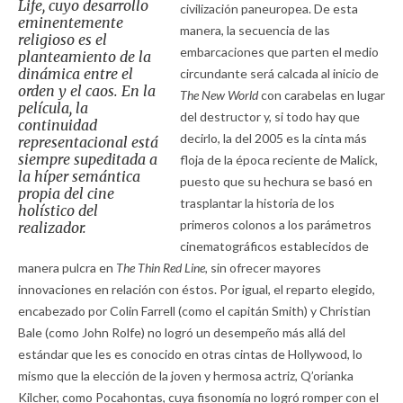
Life,
cuyo desarrollo
civilización paneuropea. De esta
eminentemente
manera, la secuencia de las
religioso es el
embarcaciones que parten el medio
planteamiento de la
dinámica entre el
circundante será calcada al inicio de
orden y el caos. En la
The New World
con carabelas en lugar
película, la
del destructor y, si todo hay que
continuidad
decirlo, la del 2005 es la cinta más
representacional está
siempre supeditada a
floja de la época reciente de Malick,
la híper semántica
puesto que su hechura se basó en
propia del cine
trasplantar la historia de los
holístico del
primeros colonos a los parámetros
realizador.
cinematográficos establecidos de
manera pulcra en
The Thin Red Line,
sin ofrecer mayores
innovaciones en relación con éstos. Por igual, el reparto elegido,
encabezado por Colin Farrell (como el capitán Smith) y Christian
Bale (como John Rolfe) no logró un desempeño más allá del
estándar que les es conocido en otras cintas de Hollywood, lo
mismo que la elección de la joven y hermosa actriz, Q’orianka
Kilcher, como Pocahontas, cuya fisonomía no logró romper con el