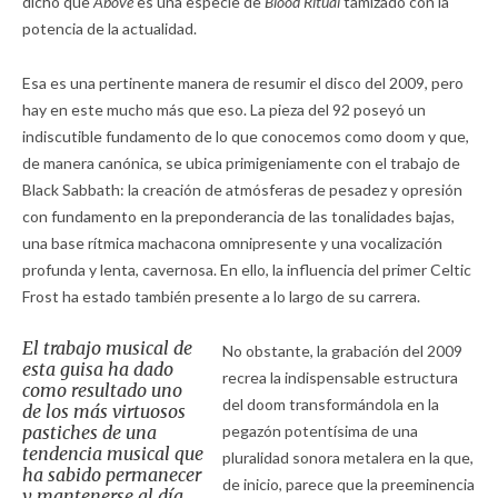
dicho que
Above
es una especie de
Blood Ritual
tamizado con la
potencia de la actualidad.
Esa es una pertinente manera de resumir el disco del 2009, pero
hay en este mucho más que eso. La pieza del 92 poseyó un
indiscutible fundamento de lo que conocemos como doom y que,
de manera canónica, se ubica primigeniamente con el trabajo de
Black Sabbath: la creación de atmósferas de pesadez y opresión
con fundamento en la preponderancia de las tonalidades bajas,
una base rítmica machacona omnipresente y una vocalización
profunda y lenta, cavernosa. En ello, la influencia del primer Celtic
Frost ha estado también presente a lo largo de su carrera.
El trabajo musical de
No obstante, la grabación del 2009
esta guisa ha dado
recrea la indispensable estructura
como resultado uno
del doom transformándola en la
de los más virtuosos
pastiches de una
pegazón potentísima de una
tendencia musical que
pluralidad sonora metalera en la que,
ha sabido permanecer
de inicio, parece que la preeminencia
y mantenerse al día.