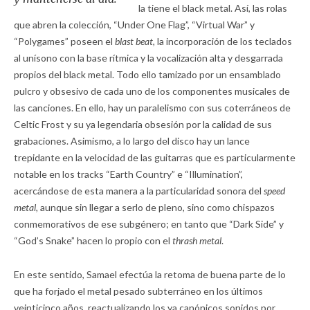
la tiene el black metal. Así, las rolas
que abren la colección, “Under One Flag”, “Virtual War” y
“Polygames” poseen el
blast beat,
la incorporación de los teclados
al unísono con la base rítmica y la vocalización alta y desgarrada
propios del black metal. Todo ello tamizado por un ensamblado
pulcro y obsesivo de cada uno de los componentes musicales de
las canciones. En ello, hay un paralelismo con sus coterráneos de
Celtic Frost y su ya legendaria obsesión por la calidad de sus
grabaciones. Asimismo, a lo largo del disco hay un lance
trepidante en la velocidad de las guitarras que es particularmente
notable en los tracks “Earth Country” e “Illumination”,
acercándose de esta manera a la particularidad sonora del
speed
metal,
aunque sin llegar a serlo de pleno, sino como chispazos
conmemorativos de ese subgénero; en tanto que “Dark Side” y
“God’s Snake” hacen lo propio con el
thrash metal
.
En este sentido, Samael efectúa la retoma de buena parte de lo
que ha forjado el metal pesado subterráneo en los últimos
veinticinco años, reactualizando los ya canónicos sonidos por