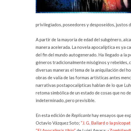
privilegiados, poseedores y desposeídos, justos 
A partir de la mayoría de edad del subgénero, alca
manera acelerada. La novela apocalíptica es ya ca
del fin del mundo autogenerado. Ha llegado a la po
géneros tradicionalmente misóginos y rebeldes,
diversas maneras el tema de la aniquilación del h
obras de valía de las formas artísticas antes menc
narrativas postapocalípticas hablan de lo que Luh
retoma simbólica de un estado de cosas que no dej
indeterminado, pero previsible.
En esta edición de
Replicante
hay ensayos que exp
Octavio Vázquez Soto;
“J. G. Ballard o la psicopa
“El Apocalipsis tibio”,
de Luigi Amara;
«Zombilandia