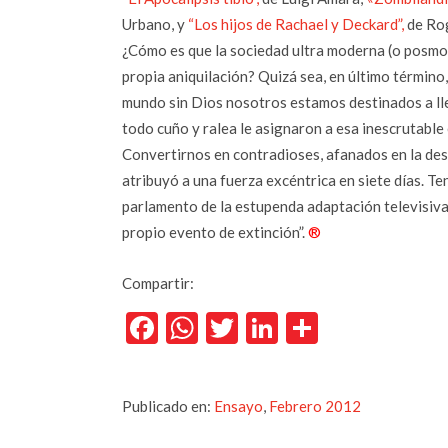
Urbano, y
“Los hijos de Rachael y Deckard”,
de Rog
¿Cómo es que la sociedad ultra moderna (o posmod
propia aniquilación? Quizá sea, en último término
mundo sin Dios nosotros estamos destinados a llev
todo cuño y ralea le asignaron a esa inescrutable 
Convertirnos en contradioses, afanados en la des
atribuyó a una fuerza excéntrica en siete días. Ten
parlamento de la estupenda adaptación televisiva
propio evento de extinción”.
®
Compartir:
Facebook
WhatsApp
Twitter
LinkedIn
Comparti
Publicado en:
Ensayo
,
Febrero 2012