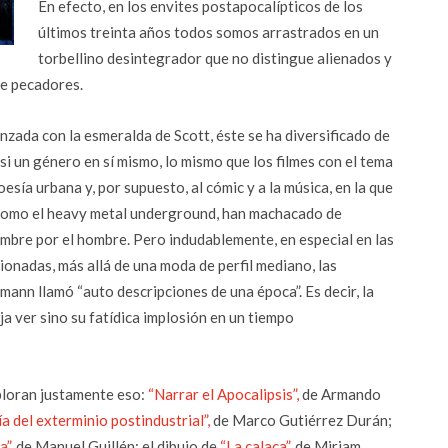
En efecto, en los envites postapocalípticos de los
últimos treinta años todos somos arrastrados en un
torbellino desintegrador que no distingue alienados y
de pecadores.
nzada con la esmeralda de Scott, éste se ha diversificado de
si un género en sí mismo, lo mismo que los filmes con el tema
esía urbana y, por supuesto, al cómic y a la música, en la que
 como el heavy metal underground, han machacado de
ombre por el hombre. Pero indudablemente, en especial en las
ionadas, más allá de una moda de perfil mediano, las
mann llamó “auto descripciones de una época”. Es decir, la
a ver sino su fatídica implosión en un tiempo
loran justamente eso:
“Narrar el Apocalipsis”,
de Armando
tía del exterminio postindustrial”,
de Marco Gutiérrez Durán;
”,
de Manuel Guillén; el dibujo de
“La calaca”,
de Miriam