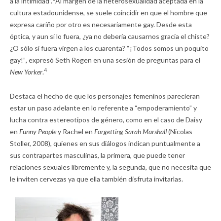
a la intimidad”.
Al margen de la heterosexualidad aceptada en la
cultura estadounidense, se suele coincidir en que el hombre que
expresa cariño por otro es necesariamente gay. Desde esta
óptica, y aun si lo fuera, ¿ya no debería causarnos gracia el chiste?
¿O sólo si fuera virgen a los cuarenta? “¡Todos somos un poquito
gay!”
,
expresó Seth Rogen en una sesión de preguntas para el
4
New Yorker
.
Destaca el hecho de que los personajes femeninos parecieran
estar un paso adelante en lo referente a “empoderamiento” y
lucha contra estereotipos de género, como en el caso de Daisy
en
Funny People
y Rachel en
Forgetting Sarah Marshall
(Nicolas
Stoller, 2008), quienes en sus diálogos indican puntualmente a
sus contrapartes masculinas, la primera, que puede tener
relaciones sexuales libremente y, la segunda, que no necesita que
le inviten cervezas ya que ella también disfruta invitarlas.