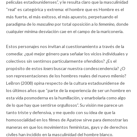
películas estadounidenses”, y le resulta claro que la masculinidad
“real” es categórica y extrema: el hombre que es Hombre es el
más fuerte, el más exitoso, el más apuesto, perpetuando el
paradigma de lo
masculino
por total oposición a lo
femenino,
donde
cualquier mínima desviación cae en el campo de la mariconería.
Estos personajes nos invitan al cuestionamiento a través de la
comedia: ¿qué mejor género para señalar los vicios individuales y
colectivos sin sentirnos particularmente ofendidos? ¿Es el
propósito de estos
losers
buscar nuestra condescendencia? ¿O
son representaciones de los hombres reales del nuevo milenio?
LeBron (2008) opina respecto de la cultura estadounidense de
los últimos años que “parte de la experiencia de ser un hombre en
esta vida posmoderna es la humillación, y enarbolarla como algo
de lo que hay que sentirse orgullosos”. Su visión me parece un
tanto triste y defensiva, y me quedo con su idea de que la
homosocialidad en los filmes de Apatow sirve para demostrar las
maneras en que los movimientos feministas, gays y de derechos
civiles han incidido en la masculinidad del hombre blanco.