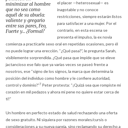
el placer —heterosexual— es
minimizar al hombre
que no sea como
inagotable y no conoce
aquél de su abuela:
restricciones, siempre estarán listos
valiente y gregario
para satisfacer a una mujer. Por el
entre sus pares, Feo,
contrario, en esta escena se
Fuerte y… ¿Formal?
presenta el impulso, la ex novia
comienza a practicarle sexo oral en repetidas ocasiones, pero él
no puede lograr una erección. “¿Qué pasa?”, le pregunta Sarah,
visiblemente sorprendida. ¿Qué pasa que impide que se eleve
jactancioso ese falo que ya varias veces se paseó frente a
nosotros, ese “signo de los signos, la marca que determina la
posición del individuo como hombre y le confiere autoridad,
7
control y dominio?”
Peter protesta: “¡Quizá sea que rompiste mi
corazón en mil pedazos y ahora mi pene no quiere estar cerca de
ti!”
Un hombre en perfecto estado de salud rechazando una oferta
de sexo gratuito. Ni siquiera por razones morales/cursis o
consideraciones a su nueva pareja, sino reclamando su derecho a