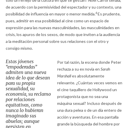
sólo un reflejo de la cultura en que se gestan? Noël Carrol señala,
de acuerdo con la permisividad del espectador y su contexto, una
6
posibilidad de influencia en mayor o menor medida.
Es prudente,
pues, admitir en esa posibilidad al cine como un espacio de
expresión para las nuevas masculinidades, las masculinidades en
crisis, los apuros de los sexos, de modo que inviten a la audiencia
a la meditación personal sobre sus relaciones con el otro y
consigo mismo.
Estas jóvenes
Por tal razón, la escena donde Peter
“empoderadas”
rechaza a su ex novia en
Sarah
admiten una nueva
Marshall
es absolutamente
idea de lo que desean
para su propia
relevante. ¿Cuántas veces vemos en
sexualidad, su
el cine taquillero de Hollywood un
economía, su reclamo
protagonista que no sea una
por relaciones
máquina sexual? Incluso después de
equitativas, como
nunca lo hubieran
una dura pelea o de un día entero de
imaginado sus
acción y aventuras. En esa pantalla
abuelas; aunque
grande la búsqueda del hombre por
persisten en