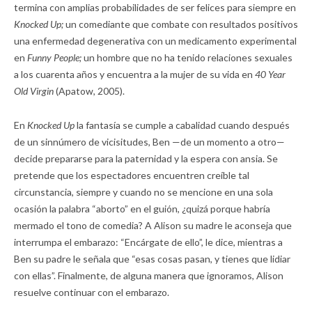
termina con amplias probabilidades de ser felices para siempre en
Knocked Up;
un comediante que combate con resultados positivos
una enfermedad degenerativa con un medicamento experimental
en
Funny People;
un hombre que no ha tenido relaciones sexuales
a los cuarenta años y encuentra a la mujer de su vida en
40 Year
Old Virgin
(Apatow, 2005).
En
Knocked Up
la fantasía se cumple a cabalidad cuando después
de un sinnúmero de vicisitudes, Ben —de un momento a otro—
decide prepararse para la paternidad y la espera con ansia. Se
pretende que los espectadores encuentren creíble tal
circunstancia, siempre y cuando no se mencione en una sola
ocasión la palabra “aborto” en el guión, ¿quizá porque habría
mermado el tono de comedia? A Alison su madre le aconseja que
interrumpa el embarazo: “Encárgate de ello”, le dice, mientras a
Ben su padre le señala que “esas cosas pasan, y tienes que lidiar
con ellas”. Finalmente, de alguna manera que ignoramos, Alison
resuelve continuar con el embarazo.