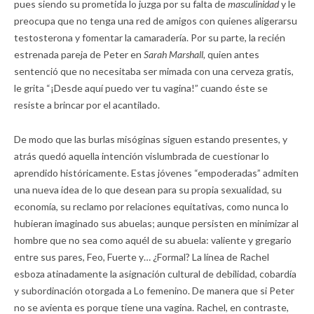
pues siendo su prometida lo juzga por su falta de
masculinidad
y le
preocupa que no tenga una red de amigos con quienes aligerarsu
testosterona y fomentar la camaradería. Por su parte, la recién
estrenada pareja de Peter en
Sarah Marshall,
quien antes
sentenció que no necesitaba ser mimada con una cerveza gratis,
le grita “¡Desde aquí puedo ver tu vagina!” cuando éste se
resiste a brincar por el acantilado.
De modo que las burlas misóginas siguen estando presentes, y
atrás quedó aquella intención vislumbrada de cuestionar lo
aprendido históricamente. Estas jóvenes “empoderadas” admiten
una nueva idea de lo que desean para su propia sexualidad, su
economía, su reclamo por relaciones equitativas, como nunca lo
hubieran imaginado sus abuelas; aunque persisten en minimizar al
hombre que no sea como aquél de su abuela: valiente y gregario
entre sus pares, Feo, Fuerte y… ¿Formal? La línea de Rachel
esboza atinadamente la asignación cultural de debilidad, cobardía
y subordinación otorgada a Lo femenino. De manera que si Peter
no se avienta es porque tiene una vagina. Rachel, en contraste,