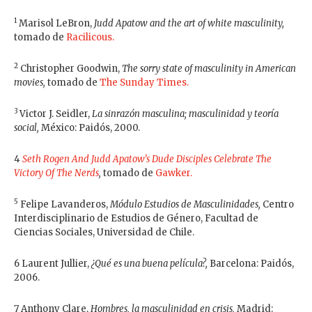
1
Marisol LeBron,
Judd Apatow and the art of white masculinity,
tomado de
Racilicous.
2
Christopher Goodwin,
The sorry state of masculinity in American
movies,
tomado de
The Sunday Times.
3
Victor J. Seidler,
La sinrazón masculina; masculinidad y teoría
social,
México: Paidós, 2000.
4
Seth Rogen And Judd Apatow’s Dude Disciples Celebrate The
Victory Of The Nerds
,
tomado de
Gawker.
5
Felipe Lavanderos,
Módulo Estudios de Masculinidades,
Centro
Interdisciplinario de Estudios de Género, Facultad de
Ciencias Sociales, Universidad de Chile.
6 Laurent Jullier,
¿Qué es una buena película?,
Barcelona: Paidós,
2006.
7 Anthony Clare,
Hombres, la masculinidad en crisis,
Madrid: