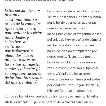
Estos personajes nos
En un artículo de la revista británica
invitan al
2
Times
Christopher Goodwin suspira
cuestionamiento a
por la horrible forma en que estas
través de la comedia:
¿qué mejor género
nuevas representaciones
para señalar los vicios
masculinas están protagonizando las
individuales y
películas de hoy, extrañando cómo el
colectivos sin
macho de antaño, seguro y bien
sentirnos
particularmente
parecido, ha sido reemplazado por
ofendidos? ¿Es el
nerds, geeks, flacuchos y poco
propósito de estos
bronceados chicos que ya no son
losers
buscar nuestra
tan
masculinos,
pero son el tipo
cool
condescendencia? ¿O
son representaciones
de hoy. Y enlista a los actores
de los hombres reales
constantes en los filmes producidos
del nuevo milenio?
por Apatow: Seth Rogen, Jonah Hill,
Michael Cera, Jason Segel. “¿A
donde se han ido los verdaderos hombres?”, se lamenta. El autor
titula su artículo “El penoso estado de la masculinidad en las