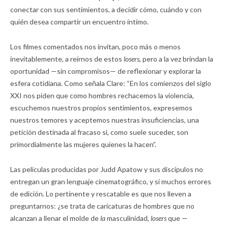
conectar con sus sentimientos, a decidir cómo, cuándo y con
quién desea compartir un encuentro íntimo.
Los filmes comentados nos invitan, poco más o menos
inevitablemente, a reírnos de estos
losers,
pero a la vez brindan la
oportunidad —sin compromisos— de reflexionar y explorar la
esfera cotidiana. Como señala Clare: “En los comienzos del siglo
XXI nos piden que como hombres rechacemos la violencia,
escuchemos nuestros propios sentimientos, expresemos
nuestros temores y aceptemos nuestras insuficiencias, una
petición destinada al fracaso si, como suele suceder, son
primordialmente las mujeres quienes la hacen”.
Las películas producidas por Judd Apatow y sus discípulos no
entregan un gran lenguaje cinematográfico, y sí muchos errores
de edición. Lo pertinente y rescatable es que nos lleven a
preguntarnos: ¿se trata de caricaturas de hombres que no
alcanzan a llenar el molde de
la
masculinidad,
losers
que —