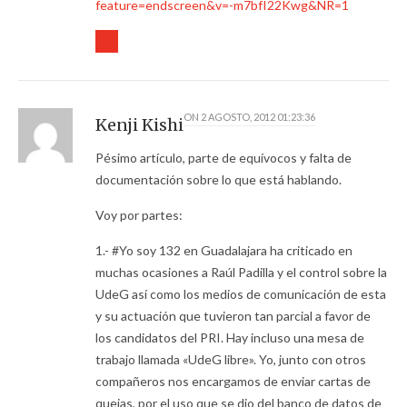
feature=endscreen&v=-m7bfI22Kwg&NR=1
ON
2 AGOSTO, 2012 01:23:36
Kenji Kishi
Pésimo artículo, parte de equívocos y falta de
documentación sobre lo que está hablando.
Voy por partes:
1.- #Yo soy 132 en Guadalajara ha criticado en
muchas ocasiones a Raúl Padilla y el control sobre la
UdeG así como los medios de comunicación de esta
y su actuación que tuvieron tan parcial a favor de
los candidatos del PRI. Hay incluso una mesa de
trabajo llamada «UdeG libre». Yo, junto con otros
compañeros nos encargamos de enviar cartas de
quejas, por el uso que se dio del banco de datos de