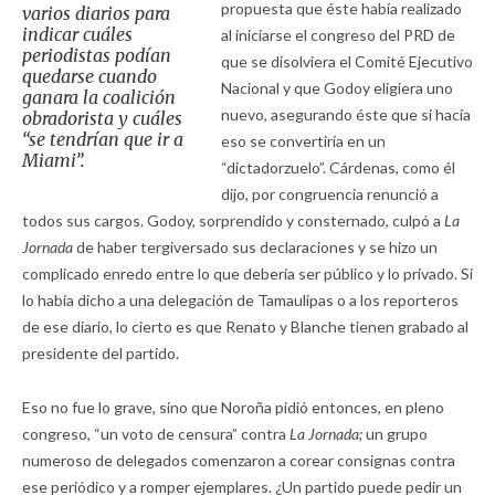
propuesta que éste había realizado
varios diarios para
indicar cuáles
al iniciarse el congreso del PRD de
periodistas podían
que se disolviera el Comité Ejecutivo
quedarse cuando
Nacional y que Godoy eligiera uno
ganara la coalición
nuevo, asegurando éste que si hacía
obradorista y cuáles
“se tendrían que ir a
eso se convertiría en un
Miami”.
“dictadorzuelo”. Cárdenas, como él
dijo, por congruencia renunció a
todos sus cargos. Godoy, sorprendido y consternado, culpó a
La
Jornada
de haber tergiversado sus declaraciones y se hizo un
complicado enredo entre lo que debería ser público y lo privado. Si
lo había dicho a una delegación de Tamaulipas o a los reporteros
de ese diario, lo cierto es que Renato y Blanche tienen grabado al
presidente del partido.
Eso no fue lo grave, sino que Noroña pidió entonces, en pleno
congreso, “un voto de censura” contra
La Jornada;
un grupo
numeroso de delegados comenzaron a corear consignas contra
ese periódico y a romper ejemplares. ¿Un partido puede pedir un