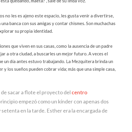
stá quedando, maeta?”, sale de su linda voz.
s no les es ajeno este espacio, les gusta venir a divertirse,
n una banca con sus amigas y contar chismes. Son muchachas
xplorar su propia identidad.
iones que viven en sus casas, como la ausencia de un padre
jar a otra ciudad, a buscarles un mejor futuro. A veces el
ue un día antes estuvo trabajando. La Mezquitera brinda un
er y los sueños pueden cobrar vida; más que una simple casa,
e sacar a flote el proyecto del
centro
 principio empezó como un kínder con apenas dos
 setenta en la tarde. Esther era la encargada de