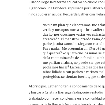
Cuando llegó la reforma educativa no cubrió con 
lugar como una ludoteca, impulsada por Esther y 
niños pudieran acudir. Recuerda Esther con melanc
No fue un plan que elaboramos, fue sol
verde y nos opusimos a que lo invadiera 
dueño, nos opusimos varias veces, hasta 
área verde. El maestro Gerardo Cano, de
padre jesuita Gonzalo. Llegaron cuando t
Pues nada… Me preguntaron: ¿Pero tú qué
qué quieres? Yo quiero que los niños se 
de la contaminación de la familia.Había
me partían el alma, no puede ser que es
podíamos hacer? La realidad es que las 
niños lidiaban con padres o vecinos malo
protegidos, se sientan fuertes, que se 
Al principio, Esther no tenía conocimiento de lo 
y buscar a Cristina Barragán Salín, quien estudió 
trabajado por hacer conciencia en la comunidad sob
proyecto de Esther y la impulsó a llevarlo a cabo,