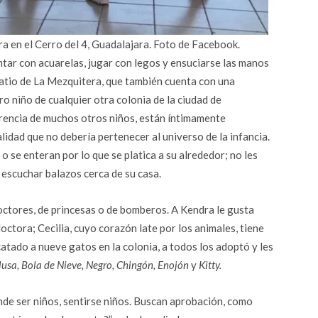
a en el Cerro del 4, Guadalajara. Foto de Facebook.
intar con acuarelas, jugar con legos y ensuciarse las manos
 patio de La Mezquitera, que también cuenta con una
o niño de cualquier otra colonia de la ciudad de
ferencia de muchos otros niños, están íntimamente
lidad que no debería pertenecer al universo de la infancia.
o se enteran por lo que se platica a su alrededor; no les
 escuchar balazos cerca de su casa.
octores, de princesas o de bomberos. A Kendra le gusta
ctora; Cecilia, cuyo corazón late por los animales, tiene
catado a nueve gatos en la colonia, a todos los adoptó y les
lusa, Bola de Nieve, Negro, Chingón, Enojón
y
Kitty.
de ser niños, sentirse niños. Buscan aprobación, como