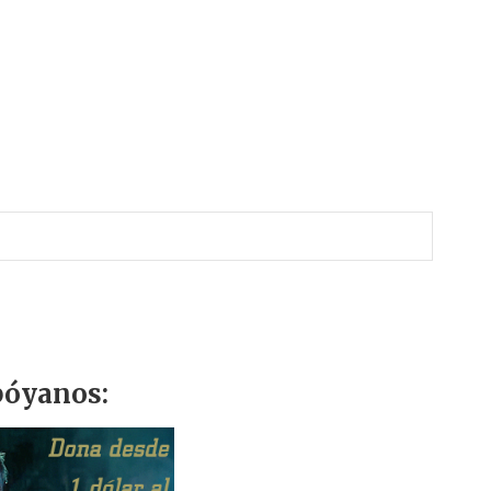
r
óyanos: