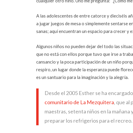
cualquier otro niño. Uno me pregunta: “¿Cómo me e
A las adolescentes de entre catorce y dieciséis año
a jugar juegos de mesa o simplemente sentarse e
sanas; aquí encuentran un espacio para crecer y e
Algunos niños no pueden dejar del todo las situac
que no está con ellos porque tuvo que irse a traba
cansancio y la poca participación de un niño porq
respiro, un lugar donde la esperanza puede florec
es un santuario para la imaginación y la alegría.
Desde el 2005 Esther se ha encargado d
comunitario de La Mezquitera
, que al
maestras, setenta niños en la mañana y
preparar los refrigerios para el recreo.