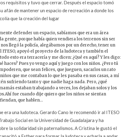
los requisitos y tuvo que cerrar. Después el espacio tomó
su afán de mantener un espacio de recreación a donde los
olía que la creación del lugar
amente defender un espacio, sabíamos que era un área
la gente, porque había quien vendiera los terrenos sin ser
nos llegó la policía, alegábamos por un derecho, tener un
l ITESO, apoyó el proyecto de la ludoteca y también el
odo esto era terracería y me dicen: ¿Qué es aquí? Y les digo:
 haces? Pues yo vengo aquí y juego con los niños. ¿Pero tú
empoderen, que sean felices, que jueguen, sacarlos un rato
 niños que me contaban lo que les pasaba en sus casas, a mí
tén sufriendo tanto y que nadie haga nada. Pero, ¿qué
mamás estaban trabajando a veces, los dejaban solos y los
s.Ahí fue cuando dije quiero que los niños se sientan
defiendan, que hablen…
que era una ludoteca. Gerardo Cano le recomendó ir al ITESO
Trabajo Social en la Universidad de Guadalajara y ha
re la solidaridad sin paternalismos. A Cristina le gustó el
 capacitó a Esther para formar la ludoteca y echarla a andar.