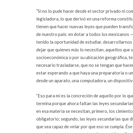
”Si no lo pude hacer desde el sector privado ni co
legisladora, lo que derivó en una reforma constitu
tienen que hacer nuevas leyes que pueden transform
de nuestro país: en dotar a todos los mexicanos 
tenido la oportunidad de estudiar, desarrollarnos
dejar que quienes más lo necesitan, aquellos que
socioeconómica o por su ubicación geográfica, t
necesario trasladarse, que no se tengan que hacer
estar esperando a que haya una preparatoria o u
desde un aparato, una computadora, un dispositivo
”Eso para mí es la concreción de aquello por lo qu
termina porque ahora faltan las leyes secundarias, 
en esa materia se necesitan, primero, los cimiento
obligatorio; segundo, las leyes secundarias que di
que sea capaz de velar por que eso se cumpla. Ése