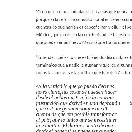
”Creo que, como ciudadanos, hoy más que nunca te
porque si la reforma constitucional en telecomuni
cuentas, lo que harían es descafeinar y diluir el p
México, que perdería la oportunidad de transforma
que puede ser un nuevo México que todos querem
”Entender qué es lo que está siendo discutido es 
terminajos que a nadie le gustan y que, de alguna
todas las intrigas y la política que hay detrás de e
«Y la verdad lo que yo puedo decir es:
—
no es cierto, las cosas se pueden hacer
h
desde el gobierno. Ésa fue la enorme
frustración que derivó en una depresión
t
que casi me ganaba porque me di
l
cuenta de que era posible transformar
al país, que lo único que se necesita es
la voluntad. El darme cuenta de que
—
desde el poder sí se puede tener poder