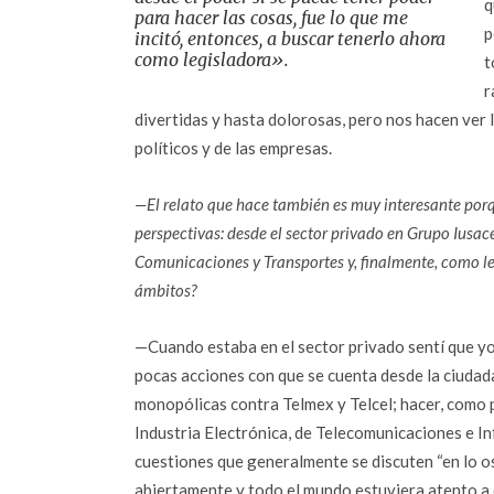
q
para hacer las cosas, fue lo que me
p
incitó, entonces, a buscar tenerlo ahora
como legisladora».
t
r
divertidas y hasta dolorosas, pero nos hacen ver l
políticos y de las empresas.
—El relato que hace también es muy interesante porq
perspectivas: desde el sector privado en Grupo Iusac
Comunicaciones y Transportes y, finalmente, como le
ámbitos?
—Cuando estaba en el sector privado sentí que yo 
pocas acciones con que se cuenta desde la ciudad
monopólicas contra Telmex y Telcel; hacer, como p
Industria Electrónica, de Telecomunicaciones e In
cuestiones que generalmente se discuten “en lo os
abiertamente y todo el mundo estuviera atento a q