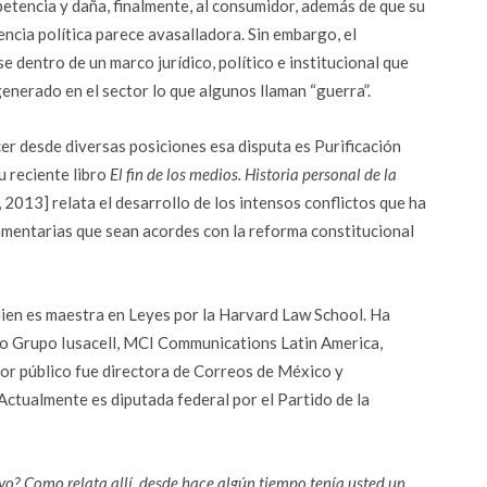
etencia y daña, finalmente, al consumidor, además de que su
uencia política parece avasalladora. Sin embargo, el
e dentro de un marco jurídico, político e institucional que
enerado en el sector lo que algunos llaman “guerra”.
er desde diversas posiciones esa disputa es Purificación
u reciente libro
El fin de los medios. Historia personal de la
 2013] relata el desarrollo de los intensos conflictos que ha
amentarias que sean acordes con la reforma constitucional
ien es maestra en Leyes por la Harvard Law School. Ha
 Grupo Iusacell, MCI Communications Latin America,
or público fue directora de Correos de México y
ctualmente es diputada federal por el Partido de la
uyo? Como relata allí, desde hace algún tiempo tenía usted un