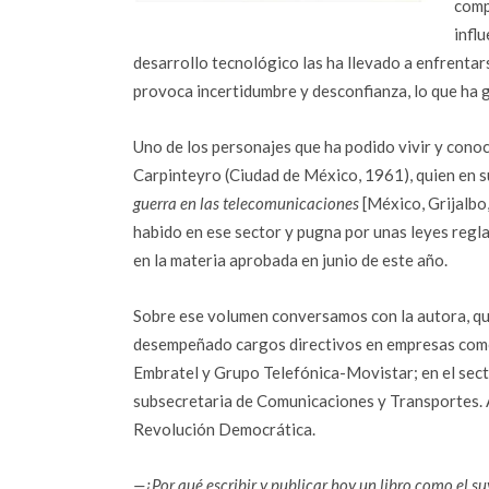
comp
infl
desarrollo tecnológico las ha llevado a enfrentars
provoca incertidumbre y desconfianza, lo que ha g
Uno de los personajes que ha podido vivir y conoc
Carpinteyro (Ciudad de México, 1961), quien en s
guerra en las telecomunicaciones
[México, Grijalbo,
habido en ese sector y pugna por unas leyes regl
en la materia aprobada en junio de este año.
Sobre ese volumen conversamos con la autora, qu
desempeñado cargos directivos en empresas como
Embratel y Grupo Telefónica-Movistar; en el sect
subsecretaria de Comunicaciones y Transportes. A
Revolución Democrática.
—¿Por qué escribir y publicar hoy un libro como el s