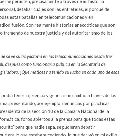
ue me permiten, precisamente a través de mi historia
ersonal, detallar cuáles son las entretelas, el porqué de
odas estas batallas en telecomunicaciones y en
adiodifusión. Son realmente historias anecdóticas que son
o tremendo de nuestra justicia y del autoritarismo de los
ue se ve su trayectoria en las telecomunicaciones desde tres
ell, después como funcionaria pública en la Secretaría de
gisladora. ¿Qué matices ha tenido su lucha en cada uno de esos
podía tener injerencia y generar un cambio a través de las
anía, presentando, por ejemplo, denuncias por prácticas
residenta de la sección 10 de la Cámara Nacional de la
formática, foros abiertos a la prensa para que todas estas
curito” para que nadie sepa, se pudieran debatir
ué era lo que estaba sucediendo, lo que derivó en mi exilio.