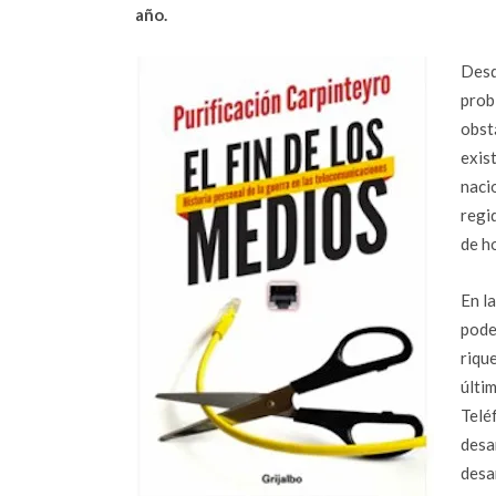
año.
Desd
prob
obst
exis
naci
regi
de h
En l
pode
rique
últi
Telé
desa
desa