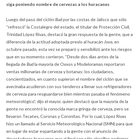
siga poniendo nombre de cervezas a los huracanes
Luego del paso del ciclón
Bud
por las costas de Jalisco que sólo
“refrescó” la Costalegre del estado, el titular de Protección Civil,
Trinidad López Rivas, destacó la gran respuesta de la gente, que a
diferencia de la actitud adoptada previo al huracán
Jova,
en
octubre pasado, esta vez se preparó y sensibilizó ante los riesgos
que en su momento corrieron. “Desde dos días antes de la
llegada de
Bud
la mayoría de Oxxos y Modeloramas reportaron
ventas millonarias de cerveza y botanas: los ciudadanos,
concientizados, en cuanto supieron el nombre del ciclón que se
avecinaba acudieron con sus tenderos a llenar sus refrigeradores
de cerveza para resguardarse bien mientras pasaba el fenómeno
meteorológico”, dijo el mayor, quien destacó que la mayoría de la
gente no encontró la conocida marca gringa de cerveza, pero se
llevaron Tecates, Coronas y Coronitas. Por lo cual, López Rivas
hizo un llamado al Servicio Meteorológico Nacional (SMN) para que
en lugar de estar espantando a la gente con el anuncio de
devastadores huracanes que al final son sólo airecillos pedorros