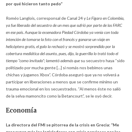
por qué hicieron tanto pedo”
Roméo Langlois, corresponsal de Canal 24 y
Le Figaro en Colombia,
ya fue liberado del secuestro de un mes que sufrió por parte de las FARC
en ese país. Aunque la exsenadora Piedad Córdoba ya venía con toda
intención de tomarse la foto con el francés y ganarse un viaje en
helicóptero gratis, el galo la rechazó y se mostró sorprendido por la
cobertura mediática del asunto, pues, dijo, la guerrilla lo trató todo el
tiempo “como invitado”; lamentó además que
su secuestro haya “sido
politizado por mucha gente […] si nomás nos bebimos unas
chichas y jugamos Xbox”. Córdoba aseguró que ya no volverá a
participar en liberaciones a menos que se confirme mínimo un
trauma emocional en los secuestrados. “Al menos éste no salió
de la selva mamoncito como la Betancourt”, se le oyó decir.
Economía
La directora del FMI se pitorrea de la crisis en Grecia: “Me
preocupan más los legisladores con crisis nerviosas por los