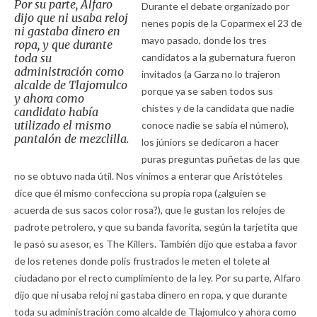
Por su parte, Alfaro
Durante el debate organizado por
dijo que ni usaba reloj
nenes popis de la Coparmex el 23 de
ni gastaba dinero en
mayo pasado, donde los tres
ropa, y que durante
toda su
candidatos a la gubernatura fueron
administración como
invitados (a Garza no lo trajeron
alcalde de Tlajomulco
porque ya se saben todos sus
y ahora como
chistes y de la candidata que nadie
candidato había
utilizado el mismo
conoce nadie se sabía el número),
pantalón de mezclilla.
los júniors se dedicaron a hacer
puras preguntas puñetas de las que
no se obtuvo nada útil. Nos vinimos a enterar que Aristóteles
dice que él mismo confecciona su propia ropa (¿alguien se
acuerda de sus sacos color rosa?), que le gustan los relojes de
padrote petrolero, y que su banda favorita, según la tarjetita que
le pasó su asesor, es The Killers. También dijo que estaba a favor
de los retenes donde polis frustrados le meten el tolete al
ciudadano por el recto cumplimiento de la ley. Por su parte, Alfaro
dijo que ni usaba reloj ni gastaba dinero en ropa, y que durante
toda su administración como alcalde de Tlajomulco y ahora como