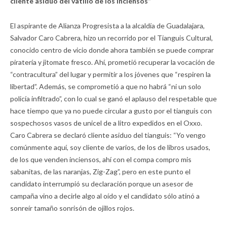
cliente asiduo del vatillo de los inciensos”
El aspirante de Alianza Progresista a la alcaldía de Guadalajara,
Salvador Caro Cabrera, hizo un recorrido por el Tianguis Cultural,
conocido centro de vicio donde ahora también se puede comprar
piratería y jitomate fresco. Ahí, prometió recuperar la vocación de
“contracultura” del lugar y permitir a los jóvenes que “respiren la
libertad”. Además, se comprometió a que no habrá “ni un solo
policía infiltrado”, con lo cual se ganó el aplauso del respetable que
hace tiempo que ya no puede circular a gusto por el tianguis con
sospechosos vasos de unicel de a litro expedidos en el Oxxo.
Caro Cabrera se declaró cliente asiduo del tianguis: “Yo vengo
comúnmente aquí, soy cliente de varios, de los de libros usados,
de los que venden inciensos, ahí con el compa compro mis
sabanitas, de las naranjas, Zig-Zag”, pero en este punto el
candidato interrumpió su declaración porque un asesor de
campaña vino a decirle algo al oído y el candidato sólo atinó a
sonreír tamaño sonrisón de ojillos rojos.