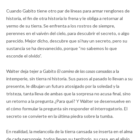
Cuando Gabito tiene otro par de líneas para armar renglones de
historia, el fin de otra historia lo frena y le obliga a retornar al
yermo de su tierra. Se enfrenta a los rostros de siempre,
perennes en el vaivén del cielo, para descubrir el secreto, o algo
parecido. Mejor dicho, descubre que sí hay un secreto, pero su
sustancia se ha desvanecido, porque “no sabemos lo que
esconde el olvido”.
Walter deja tejer a Gabito
El camino de las casas cansadas
a la
intemperie, sin tierra ni historia. Sus pasos al pasado lo llevan a su
presente, le dibujan un futuro atosigado por la soledad y la
tristeza, tanta lleva de ambas que la sorpresa no acusa final, sino
un retorno a la pregunta ¿Para qué? Y Walter se desenvuelve en
el cómo formular la pregunta sin responder el interrogatorio. El
secreto se convierte en la última piedra sobre la tumba.
En realidad, la melancolía de la tierra cansada se inserta en el alma
de cada personaje, todos llevan su territorio, su casa, en el alivio