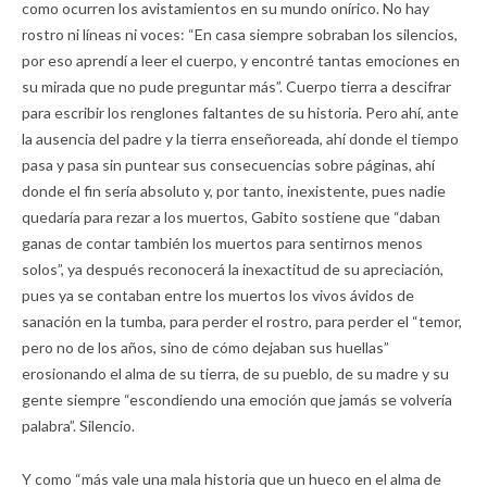
como ocurren los avistamientos en su mundo onírico. No hay
rostro ni líneas ni voces: “En casa siempre sobraban los silencios,
por eso aprendí a leer el cuerpo, y encontré tantas emociones en
su mirada que no pude preguntar más”. Cuerpo tierra a descifrar
para escribir los renglones faltantes de su historia. Pero ahí, ante
la ausencia del padre y la tierra enseñoreada, ahí donde el tiempo
pasa y pasa sin puntear sus consecuencias sobre páginas, ahí
donde el fin sería absoluto y, por tanto, inexistente, pues nadie
quedaría para rezar a los muertos, Gabito sostiene que “daban
ganas de contar también los muertos para sentirnos menos
solos”, ya después reconocerá la inexactitud de su apreciación,
pues ya se contaban entre los muertos los vivos ávidos de
sanación en la tumba, para perder el rostro, para perder el “temor,
pero no de los años, sino de cómo dejaban sus huellas”
erosionando el alma de su tierra, de su pueblo, de su madre y su
gente siempre “escondiendo una emoción que jamás se volvería
palabra”. Silencio.
Y como “más vale una mala historia que un hueco en el alma de