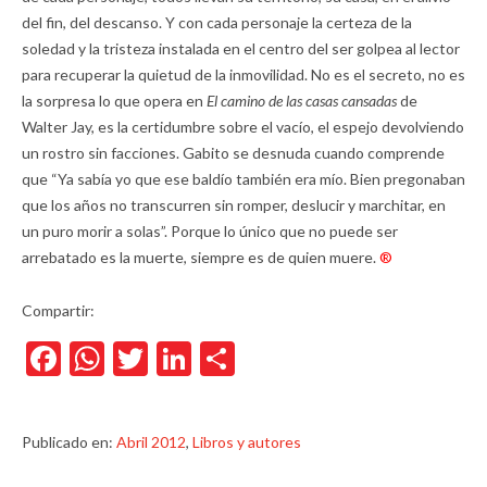
del fin, del descanso. Y con cada personaje la certeza de la
soledad y la tristeza instalada en el centro del ser golpea al lector
para recuperar la quietud de la inmovilidad. No es el secreto, no es
la sorpresa lo que opera en
El camino de las casas cansadas
de
Walter Jay, es la certidumbre sobre el vacío, el espejo devolviendo
un rostro sin facciones. Gabito se desnuda cuando comprende
que “Ya sabía yo que ese baldío también era mío. Bien pregonaban
que los años no transcurren sin romper, deslucir y marchitar, en
un puro morir a solas”. Porque lo único que no puede ser
arrebatado es la muerte, siempre es de quien muere.
®
Compartir:
Facebook
WhatsApp
Twitter
LinkedIn
Compartir
Publicado en:
Abril 2012
,
Libros y autores