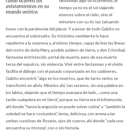
como ocurren los
fantasmas algo va ocurriendo, el
avistamientos en su
tiempo ya no es el sol viajando
mundo onírico.
eternos sobre el cielo, sino el
minutero con su tic tac tatuando
horas con la parsimonia del placer. Y a pesar de todo Gabito no
encuentra el sobresalto. Su tristísimo semblante lo hace
repelente a la sorpresa y, al mismo tiempo, capaz de leer las líneas
del rostro de doña Mary, posible asidero de tierra, y don Cristóbal,
fantasma entristecido, portal de muerte, pero de esa muerte
tersa del sepulcro, sin violencia. Vivir entre fantasmas y el olvido
facilita el diálogo con el pasado corporizado en los cadáveres.
Gabito encontró “algo en los muertos, que de tanto verlos se
transformó en alivio. Mirarlos ahí, tan serenos, sin una palabra en
los labios, dejando que el tiempo avanzara de lado… como una
tarde cualquiera en mi tierra”, porque su tierra era el inframundo,
ahí donde “hasta la angustia se puede volver rutina” y “también la
soledad se hace costumbre”, lenta, deliciosa, con aroma a las
yerbas curativas de Rosario, ojos de cuervo, ahí donde “cada uno
encuentra su tristeza”, con o sin historia.