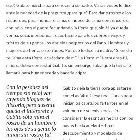
uno”, Gabito marcha para conocer a su padre. Varias veces lo dice
ante la necedad de la pregunta ¿para qué? Para darle rostro a los
recuerdos, para inundar el alma, el hueco del alma con rencores,
con odio, con el padre fecundando la tierra que, sin él, ya queda
yerma, seca, moribunda, receptáculo para los cuerpos viejos y
tristes de su gente, los abuelos perpetuos del llano. Hombres y
mujeres de tierra, enterrados. Por eso le dice su madre, “Si un día
te llama esta tierra, acuérdate de mí”. La tierra, mi tierra eres tú,
madre, debió contestar Gabito, sin embargo sabía que la tierra lo
llamaría para humedecerla y hacerla cripta.
Con la pesadez del
Gabito deja la tierra para aplastarse
tiempo sin reloj van
con el asfalto. Lleva unas líneas para
cayendo bloques de
iniciar los capítulos faltantes en el
historia, pero ausente
queda el intérprete y
volumen de su existencia sin
Gabito sólo mira el
considerar la escritura hecha con los
rostro de un hombre y
pasos hacia adelante. En el
los ojos de su gente lo
descubrimiento y modelado de
miran sin rostro, tal