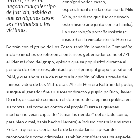
incluso, se les ha
consignó varios casos,
negado cualquier tipo
especialmente en la columna de Milo
de justicia, debido a
Vela, periodista que fue asesinado
que en algunos casos
se criminaliza a las
este mismo año junto con su familia).
víctimas.
La rumorología porteña insistía (e
insiste) en la vinculación de Herrera
Beltrán con el grupo de Los Zetas, también llamado La Compañía;
incluso muchos se refieren al entonces gobernador como el Z-1,
el líder máximo del grupo, opinión que se popularizó durante el
periodo de elecciones, alentada por el principal grupo opositor, el
PAN, y que ahora sale de nuevo a la opinión pública a través del
famoso video de Los Matazetas. Al salir Herrera Beltrán del poder,
aunque el ganador fue su sucesor directo y pupilo político, Javier
Duarte, es cuando comienza el deterioro de la opinión pública en
su contra, así como en contra del propio Duarte (a quienes
muchos no veían capaz de “tomar las riendas” del estado como,
para bien o mal, había hecho Herrera) e incluso contra los mismos
Zetas, a quienes cierta parte de la ciudadanía, a pesar de
reconocerlos como criminales, también consideraba una especie