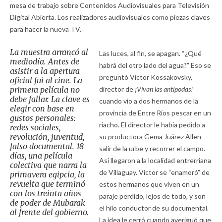
mesa de trabajo sobre Contenidos Audiovisuales para Televisión
Digital Abierta. Los realizadores audiovisuales como piezas claves
para hacer la nueva TV.
La muestra arrancó al
Las luces, al fin, se apagan. “¿Qué
mediodía. Antes de
habrá del otro lado del agua?” Eso se
asistir a la apertura
preguntó Victor Kossakovsky,
oficial fui al cine. La
primera película no
director de
¡Vivan las antípodas!
debe fallar. La clave es
cuando vio a dos hermanos de la
elegir con base en
provincia de Entre Ríos pescar en un
gustos personales:
riacho. El director le había pedido a
redes sociales,
revolución, juventud,
su productora Gema Juárez Allen
falso documental.
18
salir de la urbe y recorrer el campo.
días,
una película
Así llegaron a la localidad entrerriana
colectiva que narra la
de Villaguay. Victor se “enamoró” de
primavera egipcia, la
revuelta que terminó
estos hermanos que viven en un
con los treinta años
paraje perdido, lejos de todo, y son
de poder de Mubarak
el hilo conductor de su documental.
al frente del gobierno.
La idea le cerró cuando averiguó que