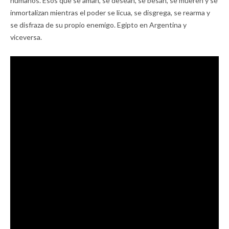
humanos. Esos que se aman, se desean, se besan, se mueren y se
inmortalizan mientras el poder se licua, se disgrega, se rearma y
se disfraza de su propio enemigo. Egipto en Argentina y
viceversa.