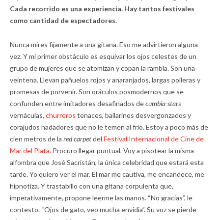
Cada recorrido es una experiencia. Hay tantos festivales
como cantidad de espectadores.
Nunca mires fijamente a una gitana. Eso me advirtieron alguna
vez. Y mi primer obstáculo es esquivar los ojos celestes de un
grupo de mujeres que se atomizan y copan la rambla. Son una
veintena. Llevan pañuelos rojos y anaranjados, largas polleras y
promesas de porvenir. Son oráculos posmodernos que se
confunden entre imitadores desafinados de
cumbia-stars
vernáculas,
churreros
tenaces, bailarines desvergonzados y
corajudos nadadores que no le temen al frío. Estoy a poco más de
cien metros de la
red carpet
del
Festival Internacional de Cine de
Mar del Plata.
Procuro llegar puntual. Voy a pisotear la misma
alfombra que José Sacristán, la única celebridad que estará esta
tarde. Yo quiero ver el mar. El mar me cautiva, me encandece, me
hipnotiza. Y trastabillo con una gitana corpulenta que,
imperativamente, propone leerme las manos. “No gracias”, le
contesto. “Ojos de gato, veo mucha envidia”. Su voz se pierde