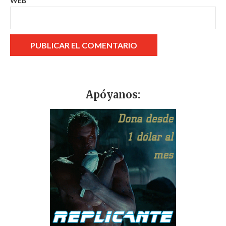
WEB
Apóyanos: