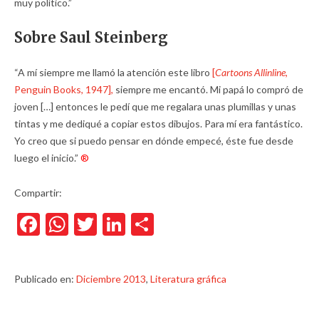
muy político.”
Sobre Saul Steinberg
“A mí siempre me llamó la atención este libro
[
Cartoons Allinline
,
Penguin Books, 1947],
siempre me encantó. Mi papá lo compró de
joven […] entonces le pedí que me regalara unas plumillas y unas
tintas y me dediqué a copiar estos dibujos. Para mí era fantástico.
Yo creo que si puedo pensar en dónde empecé, éste fue desde
luego el inicio.”
®
Compartir:
Facebook
WhatsApp
Twitter
LinkedIn
Compartir
Publicado en:
Diciembre 2013
,
Literatura gráfica