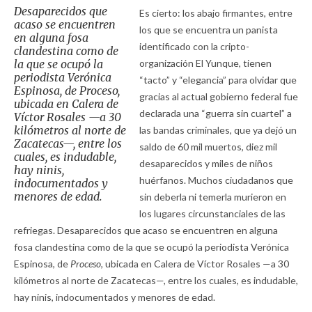
Desaparecidos que
Es cierto: los abajo firmantes, entre
acaso se encuentren
los que se encuentra un panista
en alguna fosa
identificado con la cripto-
clandestina como de
la que se ocupó la
organización El Yunque, tienen
periodista Verónica
“tacto” y “elegancia” para olvidar que
Espinosa, de
Proceso,
gracias al actual gobierno federal fue
ubicada en Calera de
declarada una “guerra sin cuartel” a
Víctor Rosales —a 30
kilómetros al norte de
las bandas criminales, que ya dejó un
Zacatecas—, entre los
saldo de 60 mil muertos, diez mil
cuales, es indudable,
desaparecidos y miles de niños
hay ninis,
huérfanos. Muchos ciudadanos que
indocumentados y
menores de edad.
sin deberla ni temerla murieron en
los lugares circunstanciales de las
refriegas. Desaparecidos que acaso se encuentren en alguna
fosa clandestina como de la que se ocupó la periodista Verónica
Espinosa, de
Proceso,
ubicada en Calera de Víctor Rosales —a 30
kilómetros al norte de Zacatecas—, entre los cuales, es indudable,
hay ninis, indocumentados y menores de edad.