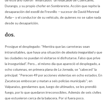
de este año fueron “levantados” un exalcalde de Cuencamé,
Durango, y su propio chofer en Sombrerete. Acción que repite la
desaparación del exedil de Fresnillo —sucesor de David Monreal
Ávila— y el conductor de su vehículo, de quienes no se sabe nada
desde su desaparición.
dos.
Prosigue el desplegado: “Mentira que las carreteras sean
intransitables, que haya una situación de
absoluta inseguridad
y que
las ciudades no puedan ni visitarse ni disfrutarse. Falso que prive
la inseguridad”. Pero… el mismo día que apareció el desplegado, a
ocho columnas, en primera plana de
La Jornada,
se “cabeceó” la
principal: “Perecen 49 por acciones violentas en ocho estados. En
Zacatecas emboscan y matan a seis policías municipals”; en
Valparaíso, gendarmes que, luego de ultimados, se les prendió
fuego, por lo que quedaron irreconocibles. Además de seis civiles
que estuvieron cerca de la balacera. Por si fuera poco.