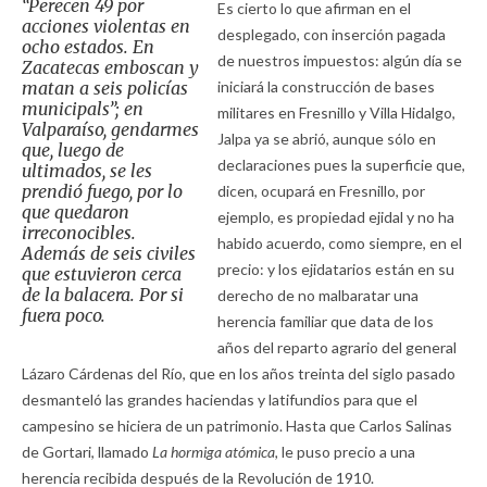
“Perecen 49 por
Es cierto lo que afirman en el
acciones violentas en
desplegado, con inserción pagada
ocho estados. En
de nuestros impuestos: algún día se
Zacatecas emboscan y
matan a seis policías
iniciará la construcción de bases
municipals”; en
militares en Fresnillo y Villa Hidalgo,
Valparaíso, gendarmes
Jalpa ya se abrió, aunque sólo en
que, luego de
declaraciones pues la superficie que,
ultimados, se les
prendió fuego, por lo
dicen, ocupará en Fresnillo, por
que quedaron
ejemplo, es propiedad ejidal y no ha
irreconocibles.
habido acuerdo, como siempre, en el
Además de seis civiles
precio: y los ejidatarios están en su
que estuvieron cerca
de la balacera. Por si
derecho de no malbaratar una
fuera poco.
herencia familiar que data de los
años del reparto agrario del general
Lázaro Cárdenas del Río, que en los años treinta del siglo pasado
desmanteló las grandes haciendas y latifundios para que el
campesino se hiciera de un patrimonio. Hasta que Carlos Salinas
de Gortari, llamado
La hormiga atómica,
le puso precio a una
herencia recibida después de la Revolución de 1910.