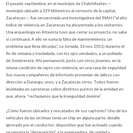
El pasado septiembre, en el municipio de Chalchihuites —
municipio ubicado a 229 kilómetros al noroeste de la capital,
Zacatecas—, fue secuestrada una investigadora del INAH (“el alto
índice de violencia en Zacatecas ha ahuyentado a los visitantes.
Una arqueóloga en Altavista tuvo que cerrar su proyecto, no sabe
si continuará. A ello se suma la falta de mantenimiento, un
problema que lleva décadas”,
La Jornada,
16 nov. 2011) durante el
fin de semana y trasladada, con los ojos vendados, a un poblado
de Sombrerete. Ahí permaneció, junto con otros jóvenes, en la
misma condición de rapto con violencia, en una casa de seguridad.
Sus nueve compañeros de infortunio provenían de Jalisco con
dirección a Durango, unos, y a Zacatecas otros. Todos fueron
levantados
en carreteras sobre distintos puntos de la entidad en
que, ahora, “rechazamos que la inseguridad domine”.
¿Cómo fueron ubicados y rescatados de sus captores? Uno de los
vehículos de las víctimas tenía un chip en alguna parte, detalle
ignorado por el conductor; dispositivo que fue activado cuando
se reporta la “desaparición”, a la aseguradora, de unidad y