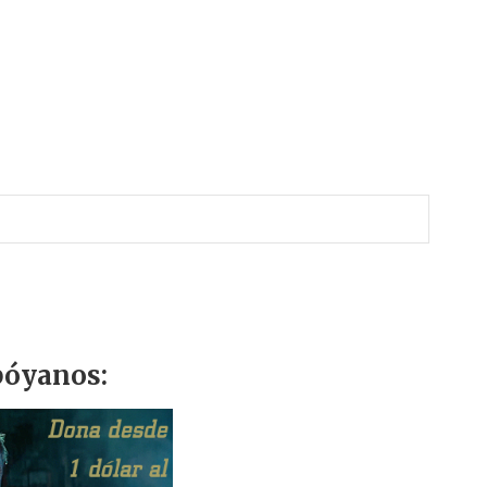
r
óyanos: