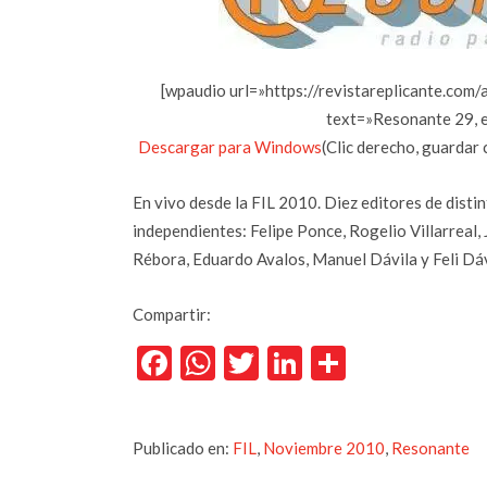
[wpaudio url=»https://revistareplicante.co
text=»Resonante 29, e
Descargar para Windows
(Clic derecho, guardar
En vivo desde la FIL 2010. Diez editores de disti
independientes: Felipe Ponce, Rogelio Villarreal,
Rébora, Eduardo Avalos, Manuel Dávila y Feli Dá
Compartir:
Facebook
WhatsApp
Twitter
LinkedIn
Comparti
Publicado en:
FIL
,
Noviembre 2010
,
Resonante