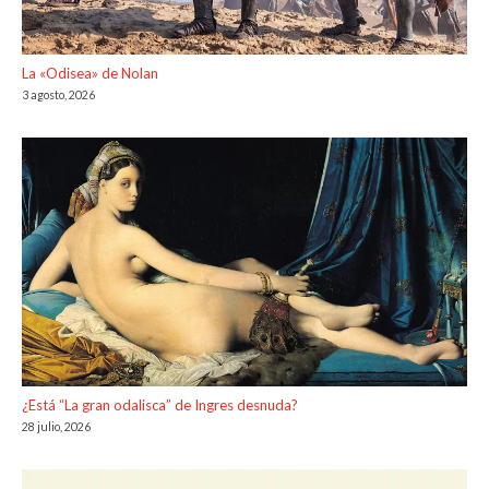
La «Odisea» de Nolan
3 agosto, 2026
¿Está “La gran odalisca” de Ingres desnuda?
28 julio, 2026