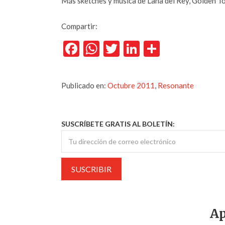
Más sketches y música de Lana del Rey, Golden T
Compartir:
Facebook
WhatsApp
Twitter
LinkedIn
Comparti
Publicado en:
Octubre 2011
,
Resonante
SUSCRÍBETE GRATIS AL BOLETÍN:
Ap