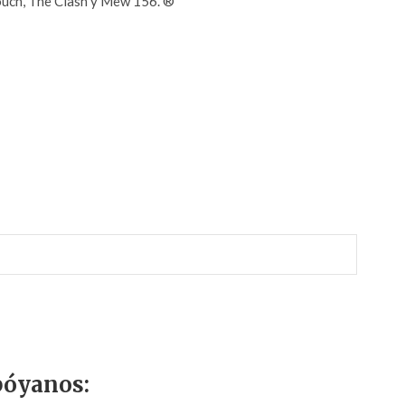
ouch, The Clash y Mew 156. ®
r
óyanos: