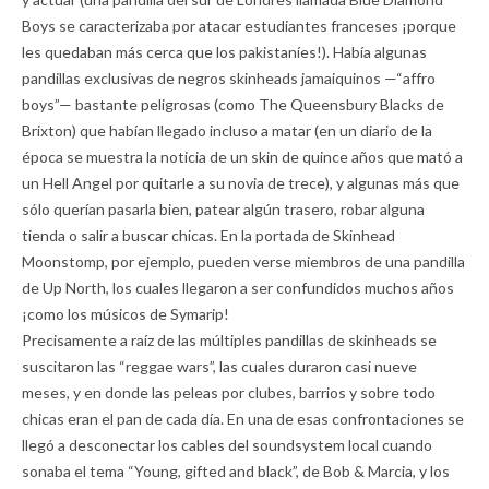
Boys se caracterizaba por atacar estudiantes franceses ¡porque
les quedaban más cerca que los pakistaníes!). Había algunas
pandillas exclusivas de negros skinheads jamaiquinos —“affro
boys”— bastante peligrosas (como The Queensbury Blacks de
Brixton) que habían llegado incluso a matar (en un diario de la
época se muestra la noticia de un skin de quince años que mató a
un Hell Angel por quitarle a su novia de trece), y algunas más que
sólo querían pasarla bien, patear algún trasero, robar alguna
tienda o salir a buscar chicas. En la portada de Skinhead
Moonstomp, por ejemplo, pueden verse miembros de una pandilla
de Up North, los cuales llegaron a ser confundidos muchos años
¡como los músicos de Symarip!
Precisamente a raíz de las múltiples pandillas de skinheads se
suscitaron las “reggae wars”, las cuales duraron casi nueve
meses, y en donde las peleas por clubes, barrios y sobre todo
chicas eran el pan de cada día. En una de esas confrontaciones se
llegó a desconectar los cables del soundsystem local cuando
sonaba el tema “Young, gifted and black”, de Bob & Marcia, y los