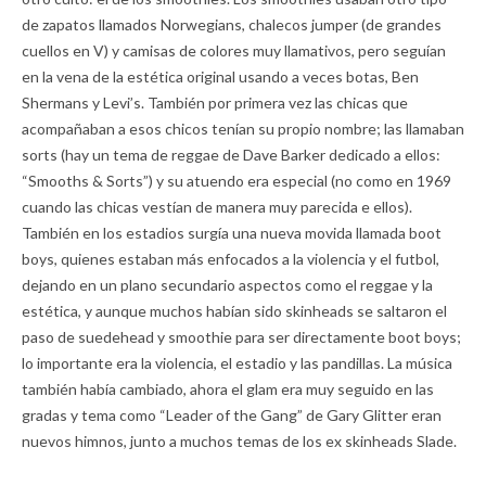
de zapatos llamados Norwegians, chalecos jumper (de grandes
cuellos en V) y camisas de colores muy llamativos, pero seguían
en la vena de la estética original usando a veces botas, Ben
Shermans y Levi’s. También por primera vez las chicas que
acompañaban a esos chicos tenían su propio nombre; las llamaban
sorts (hay un tema de reggae de Dave Barker dedicado a ellos:
“Smooths & Sorts”) y su atuendo era especial (no como en 1969
cuando las chicas vestían de manera muy parecida e ellos).
También en los estadios surgía una nueva movida llamada boot
boys, quienes estaban más enfocados a la violencia y el futbol,
dejando en un plano secundario aspectos como el reggae y la
estética, y aunque muchos habían sido skinheads se saltaron el
paso de suedehead y smoothie para ser directamente boot boys;
lo importante era la violencia, el estadio y las pandillas. La música
también había cambiado, ahora el glam era muy seguido en las
gradas y tema como “Leader of the Gang” de Gary Glitter eran
nuevos himnos, junto a muchos temas de los ex skinheads Slade.