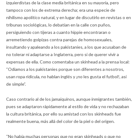
izquierdistas de la clase media británica en su mayoría, pero
tampoco con los de extrema derecha; era una especie de
nihilismo apolítico natural, y en lugar de discutirlo en revistas o en
tribunas sociológicas, lo debatían en la calle con puños,
persiguiendo con tijeras a cuanto hippie encontraran o
arremetiendo golpizas contra parejas de homosexuales,
insultando y apaleando a los pakistaníes, a los que acusaban de
no tolerar ni adaptarse a Inglaterra, pero sí de querer vivir a
expensas de ella. Como comentaba un skinhead a la prensa local:
“Odiamos a los pakistaníes porque son diferentes a nosotros,
usan ropa ridícula, no hablan inglés y ¡no les gusta el futbol!, así
de simple”.
Caso contrario al de los jamaiquinos, aunque inmigrantes también,
pues se adaptaron rápidamente al estilo de vida y no rechazaban
la cultura británica, por ello su amistad con los skinheads fue
realmente buena, más allá del color de la piel o del origen.
“No había muchas personas que no eran skinheads o que no