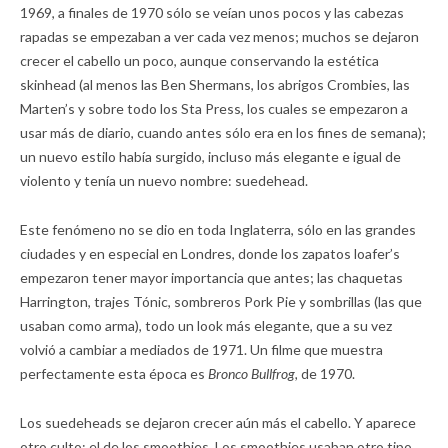
1969, a finales de 1970 sólo se veían unos pocos y las cabezas
rapadas se empezaban a ver cada vez menos; muchos se dejaron
crecer el cabello un poco, aunque conservando la estética
skinhead (al menos las Ben Shermans, los abrigos Crombies, las
Marten’s y sobre todo los Sta Press, los cuales se empezaron a
usar más de diario, cuando antes sólo era en los fines de semana);
un nuevo estilo había surgido, incluso más elegante e igual de
violento y tenía un nuevo nombre: suedehead.
Este fenómeno no se dio en toda Inglaterra, sólo en las grandes
ciudades y en especial en Londres, donde los zapatos loafer’s
empezaron tener mayor importancia que antes; las chaquetas
Harrington, trajes Tónic, sombreros Pork Pie y sombrillas (las que
usaban como arma), todo un look más elegante, que a su vez
volvió a cambiar a mediados de 1971. Un filme que muestra
perfectamente esta época es
Bronco Bullfrog,
de 1970.
Los suedeheads se dejaron crecer aún más el cabello. Y aparece
otro culto: el de los smoothies. Los smoothies usaban otro tipo