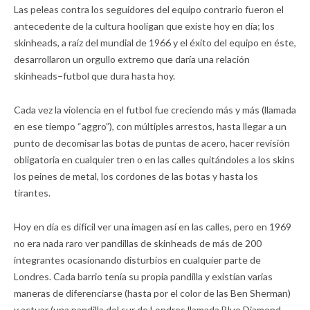
Las peleas contra los seguidores del equipo contrario fueron el
antecedente de la cultura hooligan que existe hoy en día; los
skinheads, a raíz del mundial de 1966 y el éxito del equipo en éste,
desarrollaron un orgullo extremo que daría una relación
skinheads–futbol que dura hasta hoy.
Cada vez la violencia en el futbol fue creciendo más y más (llamada
en ese tiempo “aggro”), con múltiples arrestos, hasta llegar a un
punto de decomisar las botas de puntas de acero, hacer revisión
obligatoria en cualquier tren o en las calles quitándoles a los skins
los peines de metal, los cordones de las botas y hasta los
tirantes.
Hoy en día es difícil ver una imagen así en las calles, pero en 1969
no era nada raro ver pandillas de skinheads de más de 200
integrantes ocasionando disturbios en cualquier parte de
Londres. Cada barrio tenía su propia pandilla y existían varias
maneras de diferenciarse (hasta por el color de las Ben Sherman)
y actuar (una pandilla del sur de Londres llamada Blue Diamond