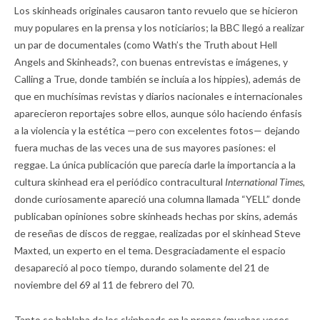
Los skinheads originales causaron tanto revuelo que se hicieron
muy populares en la prensa y los noticiarios; la BBC llegó a realizar
un par de documentales (como Wath’s the Truth about Hell
Angels and Skinheads?, con buenas entrevistas e imágenes, y
Calling a True, donde también se incluía a los hippies), además de
que en muchísimas revistas y diarios nacionales e internacionales
aparecieron reportajes sobre ellos, aunque sólo haciendo énfasis
a la violencia y la estética —pero con excelentes fotos— dejando
fuera muchas de las veces una de sus mayores pasiones: el
reggae. La única publicación que parecía darle la importancia a la
cultura skinhead era el periódico contracultural
International Times,
donde curiosamente apareció una columna llamada “YELL” donde
publicaban opiniones sobre skinheads hechas por skins, además
de reseñas de discos de reggae, realizadas por el skinhead Steve
Maxted, un experto en el tema. Desgraciadamente el espacio
desapareció al poco tiempo, durando solamente del 21 de
noviembre del 69 al 11 de febrero del 70.
Tanto se hablaba de los skinheads en la prensa (muchas veces