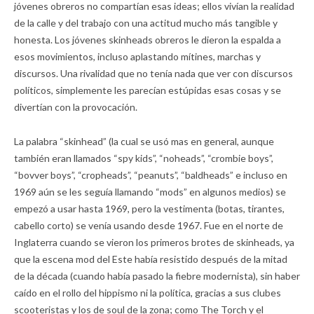
jóvenes obreros no compartían esas ideas; ellos vivían la realidad
de la calle y del trabajo con una actitud mucho más tangible y
honesta. Los jóvenes skinheads obreros le dieron la espalda a
esos movimientos, incluso aplastando mítines, marchas y
discursos. Una rivalidad que no tenía nada que ver con discursos
políticos, simplemente les parecían estúpidas esas cosas y se
divertían con la provocación.
La palabra “skinhead” (la cual se usó mas en general, aunque
también eran llamados “spy kids”, “noheads”, “crombie boys”,
“bovver boys”, “cropheads”, “peanuts”, “baldheads” e incluso en
1969 aún se les seguía llamando “mods” en algunos medios) se
empezó a usar hasta 1969, pero la vestimenta (botas, tirantes,
cabello corto) se venía usando desde 1967. Fue en el norte de
Inglaterra cuando se vieron los primeros brotes de skinheads, ya
que la escena mod del Este había resistido después de la mitad
de la década (cuando había pasado la fiebre modernista), sin haber
caído en el rollo del hippismo ni la política, gracias a sus clubes
scooteristas y los de soul de la zona; como The Torch y el