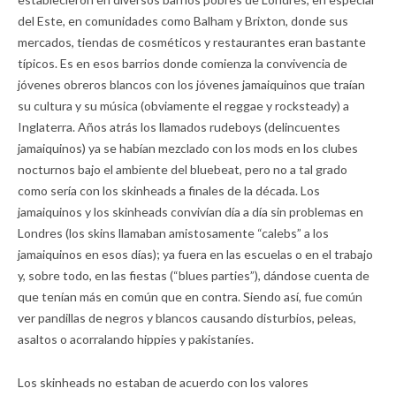
del Este, en comunidades como Balham y Brixton, donde sus
mercados, tiendas de cosméticos y restaurantes eran bastante
típicos. Es en esos barrios donde comienza la convivencia de
jóvenes obreros blancos con los jóvenes jamaiquinos que traían
su cultura y su música (obviamente el reggae y rocksteady) a
Inglaterra. Años atrás los llamados rudeboys (delincuentes
jamaiquinos) ya se habían mezclado con los mods en los clubes
nocturnos bajo el ambiente del bluebeat, pero no a tal grado
como sería con los skinheads a finales de la década. Los
jamaiquinos y los skinheads convivían día a día sin problemas en
Londres (los skins llamaban amistosamente “calebs” a los
jamaiquinos en esos días); ya fuera en las escuelas o en el trabajo
y, sobre todo, en las fiestas (“blues parties”), dándose cuenta de
que tenían más en común que en contra. Siendo así, fue común
ver pandillas de negros y blancos causando disturbios, peleas,
asaltos o acorralando hippies y pakistaníes.
Los skinheads no estaban de acuerdo con los valores