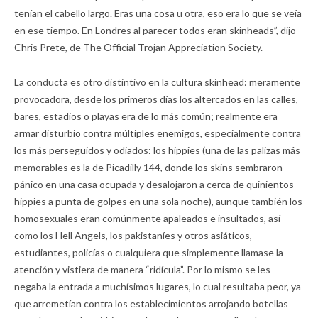
tenían el cabello largo. Eras una cosa u otra, eso era lo que se veía
en ese tiempo. En Londres al parecer todos eran skinheads”, dijo
Chris Prete, de The Official Trojan Appreciation Society.
La conducta es otro distintivo en la cultura skinhead: meramente
provocadora, desde los primeros días los altercados en las calles,
bares, estadios o playas era de lo más común; realmente era
armar disturbio contra múltiples enemigos, especialmente contra
los más perseguidos y odiados: los hippies (una de las palizas más
memorables es la de Picadilly 144, donde los skins sembraron
pánico en una casa ocupada y desalojaron a cerca de quinientos
hippies a punta de golpes en una sola noche), aunque también los
homosexuales eran comúnmente apaleados e insultados, así
como los Hell Angels, los pakistaníes y otros asiáticos,
estudiantes, policías o cualquiera que simplemente llamase la
atención y vistiera de manera “ridícula”. Por lo mismo se les
negaba la entrada a muchísimos lugares, lo cual resultaba peor, ya
que arremetían contra los establecimientos arrojando botellas