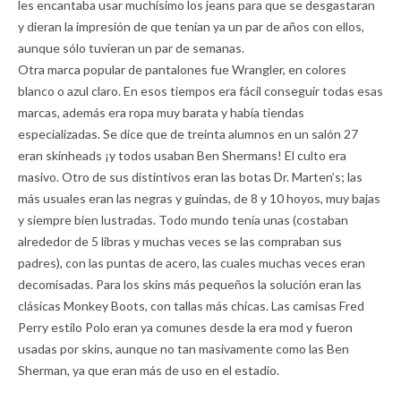
les encantaba usar muchísimo los jeans para que se desgastaran
y dieran la impresión de que tenían ya un par de años con ellos,
aunque sólo tuvieran un par de semanas.
Otra marca popular de pantalones fue Wrangler, en colores
blanco o azul claro. En esos tiempos era fácil conseguir todas esas
marcas, además era ropa muy barata y había tiendas
especializadas. Se dice que de treinta alumnos en un salón 27
eran skinheads ¡y todos usaban Ben Shermans! El culto era
masivo. Otro de sus distintivos eran las botas Dr. Marten’s; las
más usuales eran las negras y guindas, de 8 y 10 hoyos, muy bajas
y siempre bien lustradas. Todo mundo tenía unas (costaban
alrededor de 5 libras y muchas veces se las compraban sus
padres), con las puntas de acero, las cuales muchas veces eran
decomisadas. Para los skins más pequeños la solución eran las
clásicas Monkey Boots, con tallas más chicas. Las camisas Fred
Perry estilo Polo eran ya comunes desde la era mod y fueron
usadas por skins, aunque no tan masivamente como las Ben
Sherman, ya que eran más de uso en el estadio.