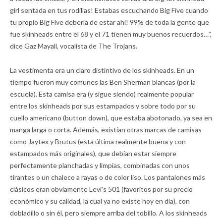
girl sentada en tus rodillas! Estabas escuchando Big Five cuando
tu propio Big Five debería de estar ahí! 99% de toda la gente que
fue skinheads entre el 68 y el 71 tienen muy buenos recuerdos…”,
dice Gaz Mayall, vocalista de The Trojans.
La vestimenta era un claro distintivo de los skinheads. En un
tiempo fueron muy comunes las Ben Sherman blancas (por la
escuela). Esta camisa era (y sigue siendo) realmente popular
entre los skinheads por sus estampados y sobre todo por su
cuello americano (button down), que estaba abotonado, ya sea en
manga larga o corta. Además, existían otras marcas de camisas
como Jaytex y Brutus (esta última realmente buena y con
estampados más originales), que debían estar siempre
perfectamente planchadas y limpias, combinadas con unos
tirantes o un chaleco a rayas o de color liso. Los pantalones más
clásicos eran obviamente Levi’s 501 (favoritos por su precio
económico y su calidad, la cual ya no existe hoy en día), con
dobladillo o sin él, pero siempre arriba del tobillo. A los skinheads