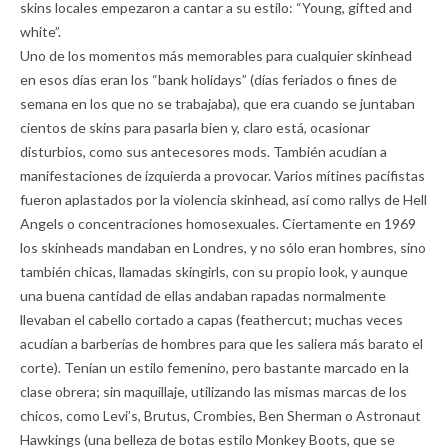
skins locales empezaron a cantar a su estilo: “Young, gifted and
white”.
Uno de los momentos más memorables para cualquier skinhead
en esos días eran los “bank holidays” (días feriados o fines de
semana en los que no se trabajaba), que era cuando se juntaban
cientos de skins para pasarla bien y, claro está, ocasionar
disturbios, como sus antecesores mods. También acudían a
manifestaciones de izquierda a provocar. Varios mítines pacifistas
fueron aplastados por la violencia skinhead, así como rallys de Hell
Angels o concentraciones homosexuales. Ciertamente en 1969
los skinheads mandaban en Londres, y no sólo eran hombres, sino
también chicas, llamadas skingirls, con su propio look, y aunque
una buena cantidad de ellas andaban rapadas normalmente
llevaban el cabello cortado a capas (feathercut; muchas veces
acudían a barberías de hombres para que les saliera más barato el
corte). Tenían un estilo femenino, pero bastante marcado en la
clase obrera; sin maquillaje, utilizando las mismas marcas de los
chicos, como Levi’s, Brutus, Crombies, Ben Sherman o Astronaut
Hawkings (una belleza de botas estilo Monkey Boots, que se