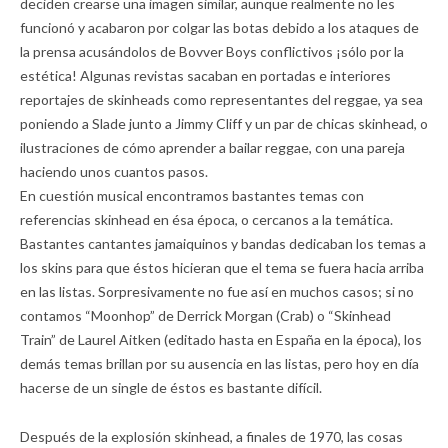
deciden crearse una imagen similar, aunque realmente no les
funcionó y acabaron por colgar las botas debido a los ataques de
la prensa acusándolos de Bovver Boys conflictivos ¡sólo por la
estética! Algunas revistas sacaban en portadas e interiores
reportajes de skinheads como representantes del reggae, ya sea
poniendo a Slade junto a Jimmy Cliff y un par de chicas skinhead, o
ilustraciones de cómo aprender a bailar reggae, con una pareja
haciendo unos cuantos pasos.
En cuestión musical encontramos bastantes temas con
referencias skinhead en ésa época, o cercanos a la temática.
Bastantes cantantes jamaiquinos y bandas dedicaban los temas a
los skins para que éstos hicieran que el tema se fuera hacia arriba
en las listas. Sorpresivamente no fue así en muchos casos; si no
contamos “Moonhop” de Derrick Morgan (Crab) o “Skinhead
Train” de Laurel Aitken (editado hasta en España en la época), los
demás temas brillan por su ausencia en las listas, pero hoy en día
hacerse de un single de éstos es bastante difícil.
Después de la explosión skinhead, a finales de 1970, las cosas