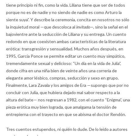
tiene principio ni fin, como la vida. Liliana tiene que ser de todos
porque no es de nadie y no siendo de nadie es como Arturo la
siente suya”. Y describe la ceremonia, concita en nosotros no sólo
la inquietud moral —que descoloca al
invitado—,
sino la señal en el
bajovientre ante la seducción de Liliana y su entrega. Un cuento
redondo en que coexisten ambas características de la literatura
erótica: transgresión y sensualidad. Muchos años después, en
1995, García Ponce se permite editar un cuento muy simpático,
tremendamente sexual y delicioso: “Un día en la vida de Julia”,
donde cifra en una niña bien de veinte años una correría de
elegante amor lésbico, compras, seducción y sexo en grupo.
Finalmente, Lara Zavala y los amigos de Era —supongo que por no
concluir con Julia, que hubiera dejado mal sabor respecto a la
altura del bate— nos regresan a 1982, con el cuento “Enigma”, una
pieza erótica muy bien lograda, que amalgama la tensión de
entrepierna con el trayecto en que se abisma el doctor Rendón.
Tres cuentos estupendos, ni quién lo dude. De lo leído a autores