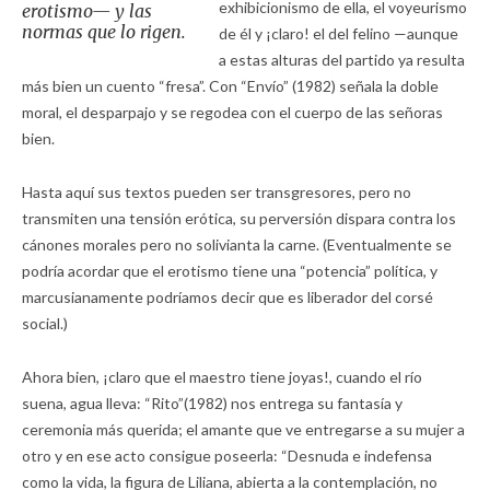
exhibicionismo de ella, el voyeurismo
erotismo— y las
normas que lo rigen.
de él y ¡claro! el del felino —aunque
a estas alturas del partido ya resulta
más bien un cuento “fresa”. Con “Envío” (1982) señala la doble
moral, el desparpajo y se regodea con el cuerpo de las señoras
bien.
Hasta aquí sus textos pueden ser transgresores, pero no
transmiten una tensión erótica, su perversión dispara contra los
cánones morales pero no solivianta la carne. (Eventualmente se
podría acordar que el erotismo tiene una “potencia” política, y
marcusianamente podríamos decir que es liberador del corsé
social.)
Ahora bien, ¡claro que el maestro tiene joyas!, cuando el río
suena, agua lleva: “Rito”(1982) nos entrega su fantasía y
ceremonia más querida; el amante que ve entregarse a su mujer a
otro y en ese acto consigue poseerla: “Desnuda e indefensa
como la vida, la figura de Liliana, abierta a la contemplación, no