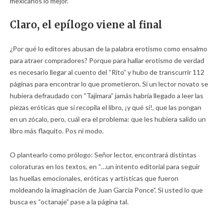
mexicanos lo mejor.
Claro, el epílogo viene al final
¿Por qué lo editores abusan de la palabra erotismo como ensalmo
para atraer compradores? Porque para hallar erotismo de verdad
es necesario llegar al cuento del “Rito” y hubo de transcurrir 112
páginas para encontrar lo que prometieron. Si un lector novato se
hubiera defraudado con “Tajimara” jamás habría llegado a leer las
piezas eróticas que sí recopila el libro, ¡y qué sí!, que las pongan
en un zócalo, pero, cuál era el problema: que les hubiera salido un
libro más flaquito. Pos ni modo.
O plantearlo como prólogo: Señor lector, encontrará distintas
coloraturas en los textos, en “…un intento editorial para seguir
las huellas emocionales, eróticas y artísticas que fueron
moldeando la imaginación de Juan García Ponce”. Si usted lo que
busca es “octanaje” pase a la página tal.