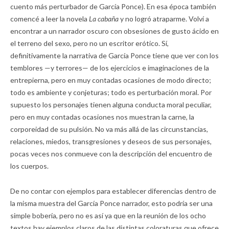
cuento más perturbador de García Ponce). En esa época también
comencé a leer la novela
La cabaña
y no logró atraparme. Volví a
encontrar a un narrador oscuro con obsesiones de gusto ácido en
el terreno del sexo, pero no un escritor erótico. Sí,
definitivamente la narrativa de García Ponce tiene que ver con los
temblores —y terrores— de los ejercicios e imaginaciones de la
entrepierna, pero en muy contadas ocasiones de modo directo;
todo es ambiente y conjeturas; todo es perturbación moral. Por
supuesto los personajes tienen alguna conducta moral peculiar,
pero en muy contadas ocasiones nos muestran la carne, la
corporeidad de su pulsión. No va más allá de las circunstancias,
relaciones, miedos, transgresiones y deseos de sus personajes,
pocas veces nos conmueve con la descripción del encuentro de
los cuerpos.
De no contar con ejemplos para establecer diferencias dentro de
la misma muestra del García Ponce narrador, esto podría ser una
simple bobería, pero no es así ya que en la reunión de los ocho
textos hay ejemplos claros de las distintas coloraturas que ofrece