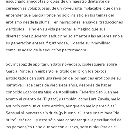
escuchado anécdotas propias de un maestro diletante de
ceremonias voluptuosas, de un voyeurista implacable, que dan a
entender que García Ponce no sólo insistió en los temas del
erotismo desde la pluma —en narraciones, ensayos, traducciones
y artículos— sino en su vida personal, e imagino que sus
disertaciones pudieron seducir no solamente a las mujeres sino a
su generación entera, figurándose, —desde su inmovilidad—
como un adalid de la seducción perturbadora.
Soy incapaz de aportar un dato novedoso, cualesquiera, sobre
García Ponce, sin embargo, el título del libro y los textos
antologados dan para una revisión de los matices eróticos de su
narrativa. Hace cerca de diecisiete años, después de haber
conocido
Los once mil falos,
de Apollinaire, Federico San Juan me
acercó el cuento de “El gato”, y también, como Lara Zavala, me lo
anunció como un cuento erótico, aunque no me lo pareció así.
Sensual sí, perverso sin duda (¡y bueno, sí!, ante una mirada “de
bulto”: erótico —y esto sólo para connotar que la peculiaridad de
los personajes tiene que ver con el sexo, pero ni siquiera es el