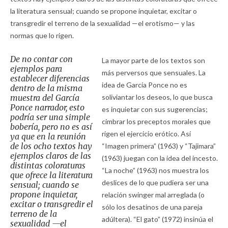
la literatura sensual; cuando se propone inquietar, excitar o
transgredir el terreno de la sexualidad —el erotismo— y las
normas que lo rigen.
De no contar con
La mayor parte de los textos son
ejemplos para
más perversos que sensuales. La
establecer diferencias
idea de García Ponce no es
dentro de la misma
muestra del García
soliviantar los deseos, lo que busca
Ponce narrador, esto
es inquietar con sus sugerencias;
podría ser una simple
cimbrar los preceptos morales que
bobería, pero no es así
rigen el ejercicio erótico. Así
ya que en la reunión
de los ocho textos hay
“Imagen primera” (1963) y “Tajimara”
ejemplos claros de las
(1963) juegan con la idea del incesto.
distintas coloraturas
“La noche” (1963) nos muestra los
que ofrece la literatura
deslices de lo que pudiera ser una
sensual; cuando se
propone inquietar,
relación swinger mal arreglada (o
excitar o transgredir el
sólo los desatinos de una pareja
terreno de la
adúltera). “El gato” (1972) insinúa el
sexualidad —el