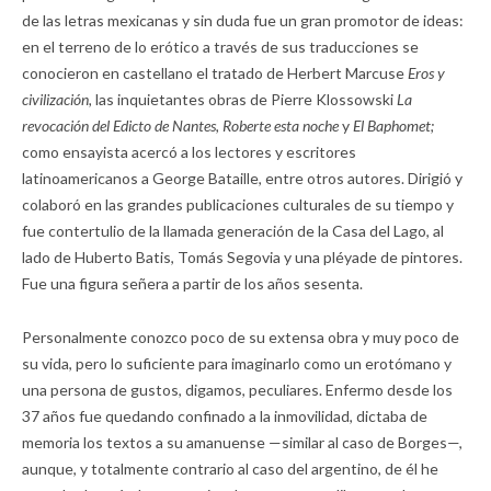
de las letras mexicanas y sin duda fue un gran promotor de ideas:
en el terreno de lo erótico a través de sus traducciones se
conocieron en castellano el tratado de Herbert Marcuse
Eros y
civilización,
las inquietantes obras de Pierre Klossowski
La
revocación del Edicto de Nantes, Roberte esta noche
y
El Baphomet;
como ensayista acercó a los lectores y escritores
latinoamericanos a George Bataille, entre otros autores. Dirigió y
colaboró en las grandes publicaciones culturales de su tiempo y
fue contertulio de la llamada generación de la Casa del Lago, al
lado de Huberto Batis, Tomás Segovia y una pléyade de pintores.
Fue una figura señera a partir de los años sesenta.
Personalmente conozco poco de su extensa obra y muy poco de
su vida, pero lo suficiente para imaginarlo como un erotómano y
una persona de gustos, digamos, peculiares. Enfermo desde los
37 años fue quedando confinado a la inmovilidad, dictaba de
memoria los textos a su amanuense —similar al caso de Borges—,
aunque, y totalmente contrario al caso del argentino, de él he