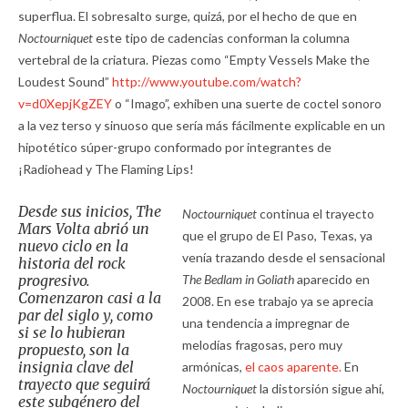
superflua. El sobresalto surge, quizá, por el hecho de que en
Noctourniquet
este tipo de cadencias conforman la columna
vertebral de la criatura. Piezas como “Empty Vessels Make the
Loudest Sound”
http://www.youtube.com/watch?
v=d0XepjKgZEY
o “Imago”, exhiben una suerte de coctel sonoro
a la vez terso y sinuoso que sería más fácilmente explicable en un
hipotético súper-grupo conformado por integrantes de
¡Radiohead y The Flaming Lips!
Desde sus inicios, The
Noctourniquet
continua el trayecto
Mars Volta abrió un
que el grupo de El Paso, Texas, ya
nuevo ciclo en la
venía trazando desde el sensacional
historia del rock
progresivo.
The Bedlam in Goliath
aparecido en
Comenzaron casi a la
2008. En ese trabajo ya se aprecia
par del siglo y, como
una tendencia a impregnar de
si se lo hubieran
melodías fragosas, pero muy
propuesto, son la
insignia clave del
armónicas,
el caos aparente.
En
trayecto que seguirá
Noctourniquet
la distorsión sigue ahí,
este subgénero del