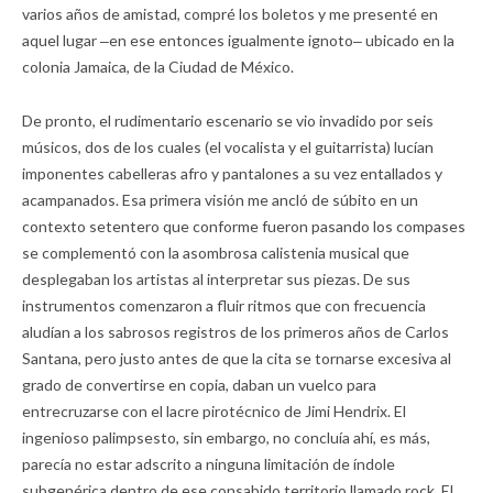
varios años de amistad, compré los boletos y me presenté en
aquel lugar ‒en ese entonces igualmente ignoto‒ ubicado en la
colonia Jamaica, de la Ciudad de México.
De pronto, el rudimentario escenario se vio invadido por seis
músicos, dos de los cuales (el vocalista y el guitarrista) lucían
imponentes cabelleras afro y pantalones a su vez entallados y
acampanados. Esa primera visión me ancló de súbito en un
contexto setentero que conforme fueron pasando los compases
se complementó con la asombrosa calistenia musical que
desplegaban los artistas al interpretar sus piezas. De sus
instrumentos comenzaron a fluir ritmos que con frecuencia
aludían a los sabrosos registros de los primeros años de Carlos
Santana, pero justo antes de que la cita se tornarse excesiva al
grado de convertirse en copia, daban un vuelco para
entrecruzarse con el lacre pirotécnico de Jimi Hendrix. El
ingenioso palimpsesto, sin embargo, no concluía ahí, es más,
parecía no estar adscrito a ninguna limitación de índole
subgenérica dentro de ese consabido territorio llamado rock. El