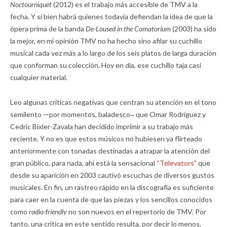
Noctourniquet
(2012) es el trabajo más accesible de TMV a la
fecha. Y si bien habrá quienes todavía defiendan la idea de que la
ópera prima de la banda
De-Loused in the Comatorium
(2003) ha sido
la mejor, en mi opinión TMV no ha hecho sino afilar su cuchillo
musical cada vez más a lo largo de los seis platos de larga duración
que conforman su colección. Hoy en día, ese cuchillo taja casi
cualquier material.
Leo algunas críticas negativas que centran su atención en el tono
semilento —por momentos, baladesco‒ que Omar Rodríguez y
Cedric Bixler-Zavala han decidido imprimir a su trabajo más
reciente. Y no es que estos músicos no hubiesen ya flirteado
anteriormente con tonadas destinadas a atrapar la atención del
gran público, para nada, ahí está la sensacional
“Televators”
que
desde su aparición en 2003 cautivó escuchas de diversos gustos
musicales. En fin, un rastreo rápido en la discografía es suficiente
para caer en la cuenta de que las piezas y los sencillos conocidos
como
radio-friendly
no son nuevos en el repertorio de TMV. Por
tanto, una crítica en este sentido resulta, por decir lo menos,