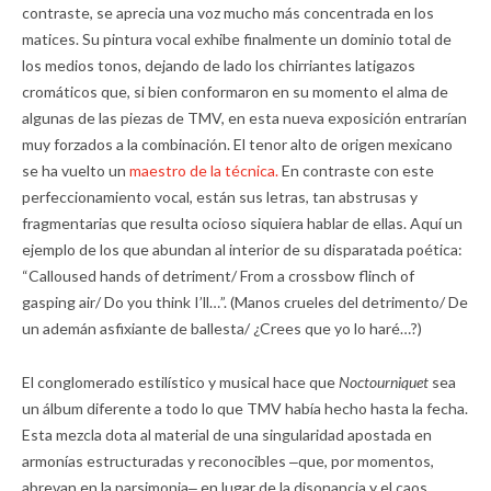
contraste, se aprecia una voz mucho más concentrada en los
matices. Su pintura vocal exhibe finalmente un dominio total de
los medios tonos, dejando de lado los chirriantes latigazos
cromáticos que, si bien conformaron en su momento el alma de
algunas de las piezas de TMV, en esta nueva exposición entrarían
muy forzados a la combinación. El tenor alto de origen mexicano
se ha vuelto un
maestro de la técnica.
En contraste con este
perfeccionamiento vocal, están sus letras, tan abstrusas y
fragmentarias que resulta ocioso siquiera hablar de ellas. Aquí un
ejemplo de los que abundan al interior de su disparatada poética:
“Calloused hands of detriment/ From a crossbow flinch of
gasping air/ Do you think I’ll…”. (Manos crueles del detrimento/ De
un ademán asfixiante de ballesta/ ¿Crees que yo lo haré…?)
El conglomerado estilístico y musical hace que
Noctourniquet
sea
un álbum diferente a todo lo que TMV había hecho hasta la fecha.
Esta mezcla dota al material de una singularidad apostada en
armonías estructuradas y reconocibles ­‒que, por momentos,
abrevan en la parsimonia‒ en lugar de la disonancia y el caos