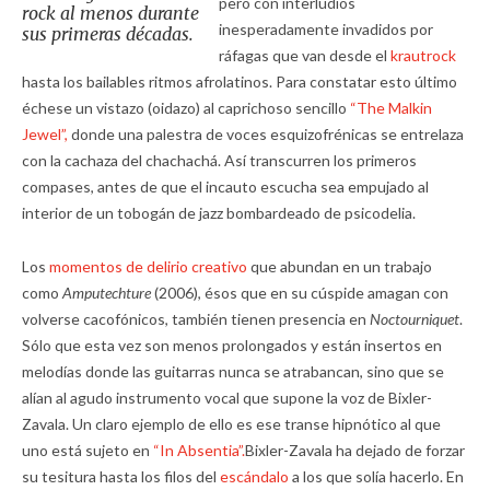
pero con interludios
rock al menos durante
inesperadamente invadidos por
sus primeras décadas.
ráfagas que van desde el
krautrock
hasta los bailables ritmos afrolatinos. Para constatar esto último
échese un vistazo (oidazo) al caprichoso sencillo
“The Malkin
Jewel”,
donde una palestra de voces esquizofrénicas se entrelaza
con la cachaza del chachachá. Así transcurren los primeros
compases, antes de que el incauto escucha sea empujado al
interior de un tobogán de jazz bombardeado de psicodelia.
Los
momentos de delirio creativo
que abundan en un trabajo
como
Amputechture
(2006), ésos que en su cúspide amagan con
volverse cacofónicos, también tienen presencia en
Noctourniquet
.
Sólo que esta vez son menos prolongados y están insertos en
melodías donde las guitarras nunca se atrabancan, sino que se
alían al agudo instrumento vocal que supone la voz de Bixler-
Zavala. Un claro ejemplo de ello es ese transe hipnótico al que
uno está sujeto en
“In Absentia”.
Bixler-Zavala ha dejado de forzar
su tesitura hasta los filos del
escándalo
a los que solía hacerlo. En