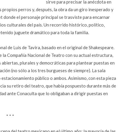
sirve para precisar la anécdota en
s propios perros y, después, la obra da un giro inesperado y
t donde el personaje principal se trasviste para encarnar
s culturales del país. Un recorrido histórico, político,
tenido juguete dramático para toda la familia.
al de Luis de Tavira, basado en el original de Shakespeare.
de la Compañía Nacional de Teatro con su actual estructura,
abiertas, plurales y democráticas para plantear puestas en
ación (no sólo a los tres burgueses de siempre). La sala
 o estacionamiento público o ambos. Asimismo, con esta pieza
cia su retiro del teatro, que había pospuesto durante más de
dad ante Conaculta que lo obligaban a dirigir puestas en
* * *
escena del teatro mexicano en el último año; la mayoría de las