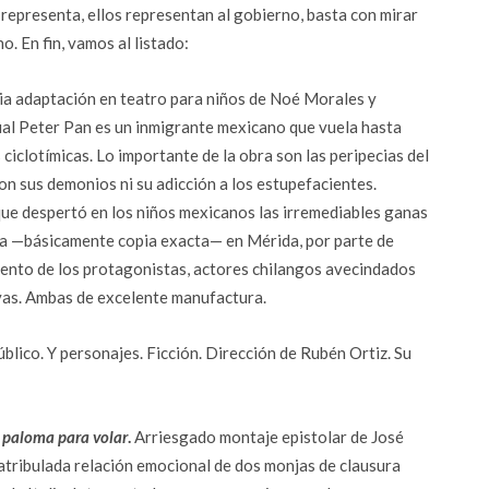
 representa, ellos representan al gobierno, basta con mirar
. En fin, vamos al listado:
ia adaptación en teatro para niños de Noé Morales y
ual Peter Pan es un inmigrante mexicano que vuela hasta
 ciclotímicas. Lo importante de la obra son las peripecias del
con sus demonios ni su adicción a los estupefacientes.
ue despertó en los niños mexicanos las irremediables ganas
lica —básicamente copia exacta— en Mérida, por parte de
ento de los protagonistas, actores chilangos avecindados
yas. Ambas de excelente manufactura.
blico. Y personajes. Ficción. Dirección de Rubén Ortiz. Su
 paloma para volar
.
Arriesgado montaje epistolar de José
atribulada relación emocional de dos monjas de clausura