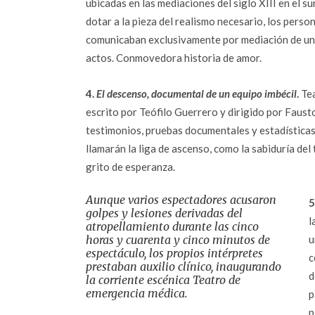
ubicadas en las mediaciones del siglo XIII en el su
dotar a la pieza del realismo necesario, los perso
comunicaban exclusivamente por mediación de un
actos. Conmovedora historia de amor.
4.
El descenso, documental de un equipo imbécil
.
Tea
escrito por Teófilo Guerrero y dirigido por Faus
testimonios, pruebas documentales y estadísticas 
llamarán la liga de ascenso, como la sabiduría de
grito de esperanza.
Aunque varios espectadores acusaron
5
golpes y lesiones derivadas del
l
atropellamiento durante las cinco
horas y cuarenta y cinco minutos de
u
espectáculo, los propios intérpretes
c
prestaban auxilio clínico, inaugurando
d
la corriente escénica Teatro de
emergencia médica.
p
p