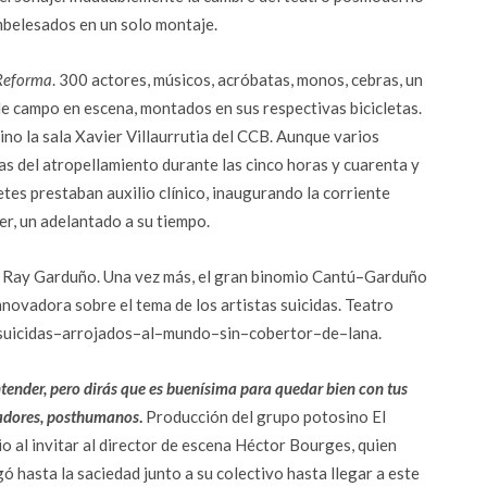
mbelesados en un solo montaje.
 Reforma
. 300 actores, músicos, acróbatas, monos, cebras, un
 de campo en escena, montados en sus respectivas bicicletas.
no la sala Xavier Villaurrutia del CCB. Aunque varios
s del atropellamiento durante las cinco horas y cuarenta y
etes prestaban auxilio clínico, inaugurando la corriente
r, un adelantado a su tiempo.
e Ray Garduño. Una vez más, el gran binomio Cantú–Garduño
nnovadora sobre el tema de los artistas suicidas. Teatro
suicidas–arrojados–al–mundo–sin–cobertor–de–lana.
ntender, pero dirás que es buenísima para quedar bien con tus
tadores, posthumanos
.
Producción del grupo potosino El
al invitar al director de escena Héctor Bourges, quien
gó hasta la saciedad junto a su colectivo hasta llegar a este