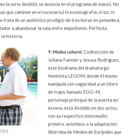
mo la serie
Seinfeld,
se anuncia en el programa de mano). No
s que caminen en el escenario) ni escenografía, ni luz, ni
Se trata de un auténtico prodigio de tres horas en penumbra,
ctador a abandonar la sala entre empellones. Perfecta
la historia.
9.
Medea cabaret
.
Codirección de
Juliana Faesler y Jesusa Rodríguez,
este biodrama del dramaturgo
feminista LEGOM, donde él mismo
manipula con sagacidad a un títere
de trapo llamado EGO–M,
personaje principal de la puesta en
escena, está dividido en dos actos,
con su respectivo intermedio;
primero, asistimos a la adaptación
2014.
libérrima de Medea de Eurípides que