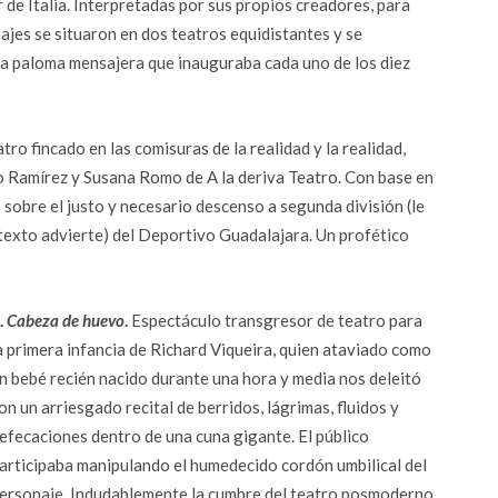
r de Italia. Interpretadas por sus propios creadores, para
najes se situaron en dos teatros equidistantes y se
a paloma mensajera que inauguraba cada uno de los diez
tro fincado en las comisuras de la realidad y la realidad,
to Ramírez y Susana Romo de A la deriva Teatro. Con base en
sobre el justo y necesario descenso a segunda división (le
l texto advierte) del Deportivo Guadalajara. Un profético
.
Cabeza de huevo
.
Espectáculo transgresor de teatro para
a primera infancia de Richard Viqueira, quien ataviado como
n bebé recién nacido durante una hora y media nos deleitó
on un arriesgado recital de berridos, lágrimas, fluidos y
efecaciones dentro de una cuna gigante. El público
articipaba manipulando el humedecido cordón umbilical del
ersonaje. Indudablemente la cumbre del teatro posmoderno