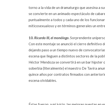
torno a la vida de un dramaturgo que asesina a su
se convierte en un animado espectáculo de cabare
puntualmente a todos y cada uno de los funcionario
míticosexualoso y en términos generales un entre
10.
Ricardo III, el monólogo
.
Sorprendente uniperson
Con este montaje se anunció el cierre definitivo 
dejando paso a un tiempo nuevo de convocatorias 
escena que lleguen a distintos sectores de la pobl
Héctor Mendoza se convert
irá en un bar hipster
soberbia (literalmente) el maestro De Tavira anun
quince años por contratos firmados con anteriori
escena olvidables.
Éstas fueron, a mi juicio, las mejores puestas en 