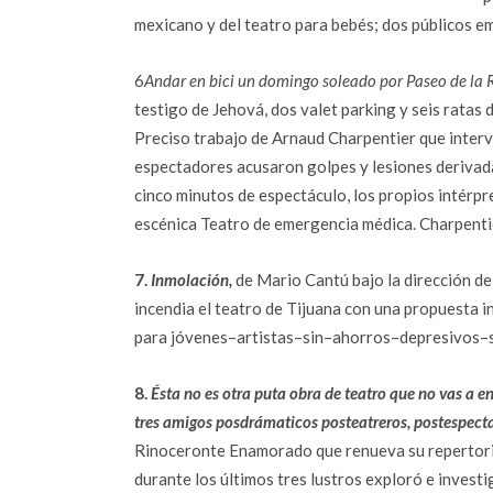
mexicano y del teatro para bebés; dos públicos e
6
Andar en bici un domingo soleado por Paseo de la
testigo de Jehová, dos valet parking y seis ratas
Preciso trabajo de Arnaud Charpentier que intervi
espectadores acusaron golpes y lesiones derivada
cinco minutos de espectáculo, los propios intérpr
escénica Teatro de emergencia médica. Charpentie
7.
Inmolación,
de Mario Cantú bajo la dirección d
incendia el teatro de Tijuana con una propuesta i
para jóvenes–artistas–sin–ahorros–depresivos–
8.
Ésta no es otra puta obra de teatro que no vas a e
tres amigos posdrámaticos posteatreros, postespec
Rinoceronte Enamorado que renueva su repertorio 
durante los últimos tres lustros exploró e investi