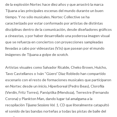
de la explosión Nortec hace diez años y que arrastró la marca
Tijuana a las principales escenas del mundo durante un buen
tiempo. Y no sólo musicales. Nortec Collective se ha
caracterizado por estar conformado por artistas de distintas
disciplinas dentro de la comunicación, desde diseñadores gráficos
a cineastas, y por haber desarrollado una poderosa imagen visual
que se refuerza en conciertos con proyecciones sampleadas
llevadas a cabo por videoastas (VJs) que pasean por el mundo
imágenes de Tijuana a golpe de
scratch
.
Artistas visuales como Salvador Ricalde, Cheko Brown, Huicho,
Tavo Castellanos o Iván “Güero” Díaz Robledo han compartido
escenario con el resto de formaciones musicales que participaron
en Nortec desde un inicio, Hiperboreal (Pedro Beas), Clorofila
(Verdín, Fritz Torres), Panóptika (Mendoza), Terrestre (Fernando
Corona) y Plankton Man, dando lugar tal amalgama a la
recopilación
Tijuana Sessions Vol. 1
, CD que literalmente catapultó
el sonido de las bandas norteñas a todas las pistas de baile del