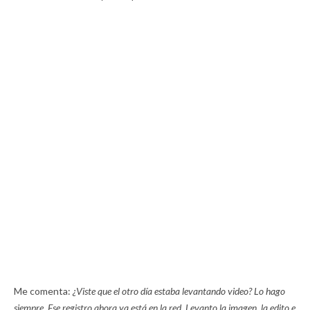
Me comenta:
¿Viste que el otro día estaba levantando video? Lo hago
siempre. Ese registro ahora ya está en la red. Levanto la imagen, la edito e