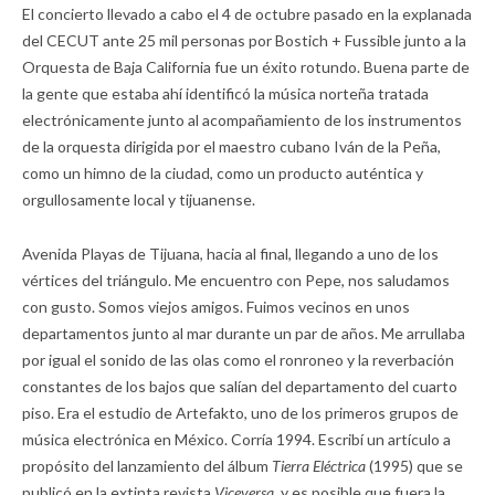
El concierto llevado a cabo el 4 de octubre pasado en la explanada
del CECUT ante 25 mil personas por Bostich + Fussible junto a la
Orquesta de Baja California fue un éxito rotundo. Buena parte de
la gente que estaba ahí identificó la música norteña tratada
electrónicamente junto al acompañamiento de los instrumentos
de la orquesta dirigida por el maestro cubano Iván de la Peña,
como un himno de la ciudad, como un producto auténtica y
orgullosamente local y tijuanense.
Avenida Playas de Tijuana, hacia al final, llegando a uno de los
vértices del triángulo. Me encuentro con Pepe, nos saludamos
con gusto. Somos viejos amigos. Fuimos vecinos en unos
departamentos junto al mar durante un par de años. Me arrullaba
por igual el sonido de las olas como el ronroneo y la reverbación
constantes de los bajos que salían del departamento del cuarto
piso. Era el estudio de Artefakto, uno de los primeros grupos de
música electrónica en México. Corría 1994. Escribí un artículo a
propósito del lanzamiento del álbum
Tierra Eléctrica
(1995) que se
publicó en la extinta revista
Viceversa,
y es posible que fuera la