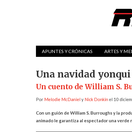
APUNTES Y CRÓNICAS
ARTES Y ME
Una navidad yonqui
Un cuento de William S. B
Por
Melodie McDaniel
y
Nick Donkin
el 10 dicie
Con un guión de William S. Burroughs y la pro
animado le garantiza al espectador una verde n