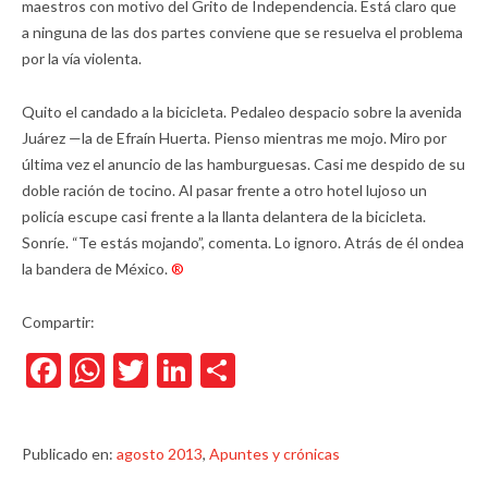
maestros con motivo del Grito de Independencia. Está claro que
a ninguna de las dos partes conviene que se resuelva el problema
por la vía violenta.
Quito el candado a la bicicleta. Pedaleo despacio sobre la avenida
Juárez —la de Efraín Huerta. Pienso mientras me mojo. Miro por
última vez el anuncio de las hamburguesas. Casi me despido de su
doble ración de tocino. Al pasar frente a otro hotel lujoso un
policía escupe casi frente a la llanta delantera de la bicicleta.
Sonríe. “Te estás mojando”, comenta. Lo ignoro. Atrás de él ondea
la bandera de México.
®
Compartir:
Facebook
WhatsApp
Twitter
LinkedIn
Compartir
Publicado en:
agosto 2013
,
Apuntes y crónicas