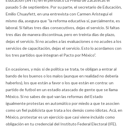
Educación (SNTE) en el periódico
La Prensa
de Zacatecas el
pasado 5 de septiembre. Por su parte, el secretario de Educación,
Emilio Chuayfett, en una entrevista con Carmen Aristegui el
mismo día, asegura que “la reforma educativa sí, parcialmente, es
laboral. Si faltas tres días consecutivos, dejas el servicio. Si faltas
tres días de manera discontinua, pero en treinta días de plazo,
dejas el servicio. Si no acudes a las evaluaciones o no acudes a los
servicios de capacitación, dejas el servicio. Esto lo acordamos con
los tres partidos que integran el Pacto por México”.
En ocasiones, y más si de política se trata, te obligan a entrar al
bando de los buenos o los malos (aunque en realidad no debería
haberlos), los que están a favor o los que están en contra: un
partido de futbol en un estadio atascado de gente que se llama
México. Si no sabes de qué van las reformas del Estado
igualmente protestas en automático por miedo a que te asocien
como un fiel publicista que trata a los demás como idiotas. Acá, en
México, protestar es un ejercicio que casi viene incluido como
obligación en tu credencial del Instituto Federal Electoral (IFE).