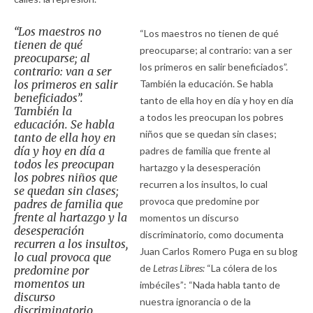
“Los maestros no
“Los maestros no tienen de qué
tienen de qué
preocuparse; al contrario: van a ser
preocuparse; al
los primeros en salir beneficiados”.
contrario: van a ser
los primeros en salir
También la educación. Se habla
beneficiados”.
tanto de ella hoy en día y hoy en día
También la
a todos les preocupan los pobres
educación. Se habla
niños que se quedan sin clases;
tanto de ella hoy en
día y hoy en día a
padres de familia que frente al
todos les preocupan
hartazgo y la desesperación
los pobres niños que
recurren a los insultos, lo cual
se quedan sin clases;
provoca que predomine por
padres de familia que
frente al hartazgo y la
momentos un discurso
desesperación
discriminatorio, como documenta
recurren a los insultos,
Juan Carlos Romero Puga en su blog
lo cual provoca que
de
Letras Libres:
“La cólera de los
predomine por
momentos un
imbéciles”: “Nada habla tanto de
discurso
nuestra ignorancia o de la
discriminatorio.