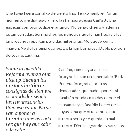
Una lluvia ligera con algo de viento frío. Tengo hambre. Por un
momento me distraigo y miro las hamburguesas Carl’s Jr. Una
especial con tocino, dice el anuncio. No tengo dinero y, además,
están cerradas. Son muchos los negocios que lo han hecho y los
empresarios reportan pérdidas millonarias. Me quedo con la
imagen. No de los empresarios. De la hamburguesa. Doble porción
de tocino. Lástima.
Sobre la avenida
Camino, tomo algunas malas
Reforma avanza otra
fotografías con un lamentable iPod.
pick up. Suenan las
Primera fotografía: rostros
mismas históricas
consignas de siempre
demacrados quemados por el sol.
acomodadas según
También hondas miradas donde el
las circunstancias.
cansancio y el fastidio hacen de las
Para eso están. No se
suyas. Una que otra sonrisa que
van a poner a
inventar nuevas cada
intenta serlo y se queda en mal
vez que hay que salir
intento. Dientes grandes y sarrosos.
a la calle.