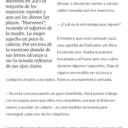
docentes en 2013 la
dónde, o desde las tantas y tantas
mayoría de los
calles tomadas por los maestros.
maestros reprobó y
aun así les dieron las
plazas. “Huevones”,
—¿Cuál es la estrategia que siguen?
recuerdo el adjetivo de
la madre. La mujer
El hombre que está sentado saca
agacha un poco la
cabeza. Por encima de
una cajetilla de Delicados sin filtro.
la montura dorada de
Enciende uno. Suelta la primera
sus lentes alcanzo a
bocanada y el humo gris nos cubre
ver la mirada reflexiva
de sus ojos claros.
durante algunos segundos. Deja el
cigarro encendido en su boca y
cuelga los brazos a los lados. Parece una marioneta cansada.
—Se está consensuando un paro indefinido. Será previo trabajo
con los papás para que ellos nos respalden, porque al final nos
vamos a quedar sin salario… es una medida necesaria para
conseguir cada uno de los objetivos.
Las movilizaciones han ocasionado, entre otras cosas, un caos vial