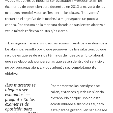
—¿Los maestros se niegan a ser evaluados? —pregunto. En los
éxamenes de oposición para docentes en 2013 la mayoría de los
maestros reprobó y aun así les dieron las plazas. “Huevones”,
recuerdo el adjetivo de la madre. La mujer agacha un poco la
cabeza. Por encima de la montura dorada de sus lentes alcanzo a
ver la mirada reflexiva de sus ojos claros.
—De ninguna manera: si nosotros somos maestros y evaluamos a
los alumnos, resulta obvio que promovemos la evaluación. Lo que
se pide es que se dé en los términos de nuestro ámbito laboral,
que sea elaborada por personas que estén dentro del servicio y
no por personas ajenas, y que además sea completamente
objetiva.
¿Los maestros se
Por momentos las consignas se
niegan a ser
callan, entonces queda un silencio
evaluados? —
extraño. No porque uno no esté
pregunto. En los
éxamenes de
acostumbrado a silencios así, pero
oposición para
éste parece gritar quién sabe desde