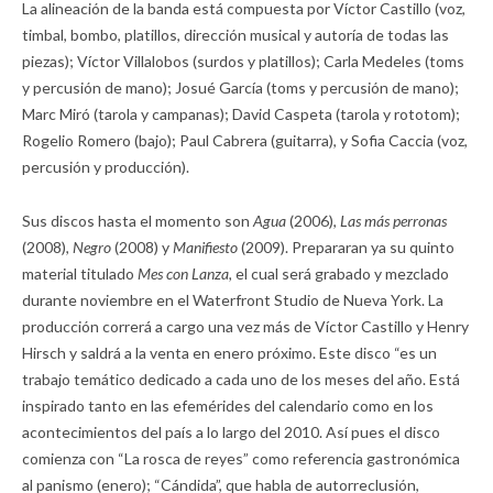
La alineación de la banda está compuesta por Víctor Castillo (voz,
timbal, bombo, platillos, dirección musical y autoría de todas las
piezas); Víctor Villalobos (surdos y platillos); Carla Medeles (toms
y percusión de mano); Josué García (toms y percusión de mano);
Marc Miró (tarola y campanas); David Caspeta (tarola y rototom);
Rogelio Romero (bajo); Paul Cabrera (guitarra), y Sofia Caccia (voz,
percusión y producción).
Sus discos hasta el momento son
Agua
(2006),
Las más perronas
(2008),
Negro
(2008) y
Manifiesto
(2009). Prepararan ya su quinto
material titulado
Mes con Lanza,
el cual será grabado y mezclado
durante noviembre en el Waterfront Studio de Nueva York. La
producción correrá a cargo una vez más de Víctor Castillo y Henry
Hirsch y saldrá a la venta en enero próximo. Este disco “es un
trabajo temático dedicado a cada uno de los meses del año. Está
inspirado tanto en las efemérides del calendario como en los
acontecimientos del país a lo largo del 2010. Así pues el disco
comienza con “La rosca de reyes” como referencia gastronómica
al panismo (enero); “Cándida”, que habla de autorreclusión,