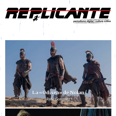
La «Odisea» de Nolan
René González