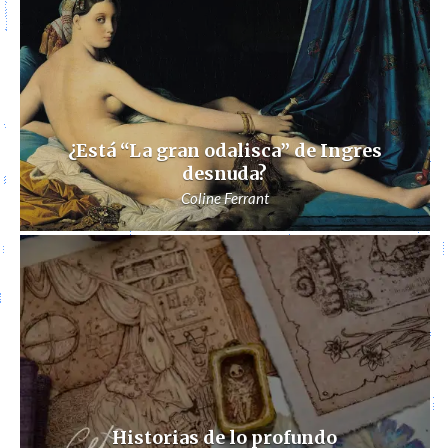
¿Está “La gran odalisca” de Ingres
desnuda?
Coline Ferrant
Historias de lo profundo