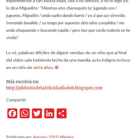
experimentar a tan adulta edad, sea o no famoso, y no lo digo yo,
lo dice Miguelito: “
Mientras otro chamaquito ta’ jugando con /
juguetes, Miguelito / anda suelto dando fuerte / yo sí que soy atrevido,
tremendo bandido, / ya tengo por supuesto siete años cumplidos / me
anda chequeando y buscando cupido / pero hay que vacila todavía no he
vivido
”.
Lo sé, palabras difíciles de digerir venidas de un niño que al final
del video sale bebiendo leche de una mamila, acto indigno incluso
en un niño de
siete años
.
®
Más escritos en:
http://pildoritadelafelicidadladob.blogspot.com
Compartir:
Facebook
WhatsApp
Twitter
LinkedIn
Compartir
Publicado en:
Agosto 2010
,
Medios