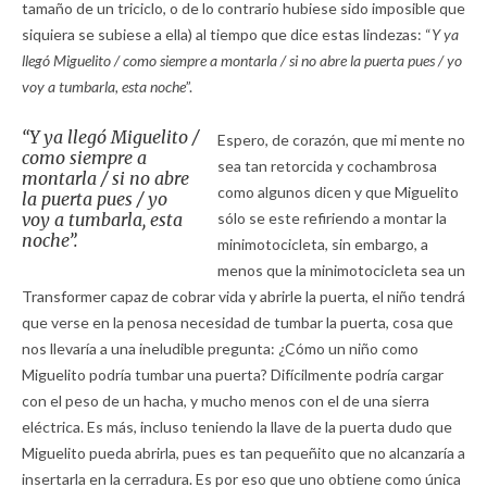
tamaño de un triciclo, o de lo contrario hubiese sido imposible que
siquiera se subiese a ella) al tiempo que dice estas lindezas: “
Y ya
llegó Miguelito / como siempre a montarla / si no abre la puerta pues / yo
voy a tumbarla, esta noche
”.
“
Y ya llegó Miguelito /
Espero, de corazón, que mi mente no
como siempre a
sea tan retorcida y cochambrosa
montarla / si no abre
como algunos dicen y que Miguelito
la puerta pues / yo
voy a tumbarla, esta
sólo se este refiriendo a montar la
noche
”.
minimotocicleta, sin embargo, a
menos que la minimotocicleta sea un
Transformer capaz de cobrar vida y abrirle la puerta, el niño tendrá
que verse en la penosa necesidad de tumbar la puerta, cosa que
nos llevaría a una ineludible pregunta: ¿Cómo un niño como
Miguelito podría tumbar una puerta? Difícilmente podría cargar
con el peso de un hacha, y mucho menos con el de una sierra
eléctrica. Es más, incluso teniendo la llave de la puerta dudo que
Miguelito pueda abrirla, pues es tan pequeñito que no alcanzaría a
insertarla en la cerradura. Es por eso que uno obtiene como única