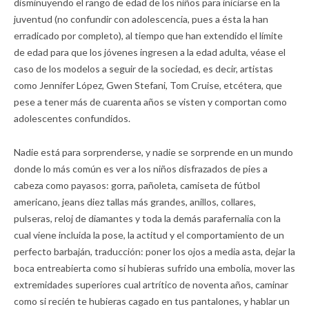
disminuyendo el rango de edad de los niños para iniciarse en la
juventud (no confundir con adolescencia, pues a ésta la han
erradicado por completo), al tiempo que han extendido el límite
de edad para que los jóvenes ingresen a la edad adulta, véase el
caso de los modelos a seguir de la sociedad, es decir, artistas
como Jennifer López, Gwen Stefani, Tom Cruise, etcétera, que
pese a tener más de cuarenta años se visten y comportan como
adolescentes confundidos.
Nadie está para sorprenderse, y nadie se sorprende en un mundo
donde lo más común es ver a los niños disfrazados de pies a
cabeza como payasos: gorra, pañoleta, camiseta de fútbol
americano, jeans diez tallas más grandes, anillos, collares,
pulseras, reloj de diamantes y toda la demás parafernalia con la
cual viene incluida la pose, la actitud y el comportamiento de un
perfecto barbaján, traducción: poner los ojos a media asta, dejar la
boca entreabierta como si hubieras sufrido una embolia, mover las
extremidades superiores cual artrítico de noventa años, caminar
como si recién te hubieras cagado en tus pantalones, y hablar un