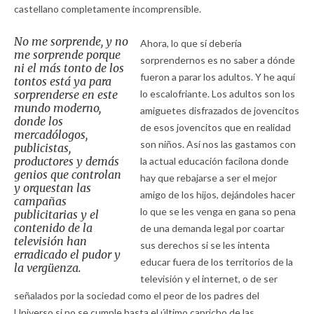
castellano completamente incomprensible.
No me sorprende, y no
Ahora, lo que sí debería
me sorprende porque
sorprendernos es no saber a dónde
ni el más tonto de los
fueron a parar los adultos. Y he aquí
tontos está ya para
sorprenderse en este
lo escalofriante. Los adultos son los
mundo moderno,
amiguetes disfrazados de jovencitos
donde los
de esos jovencitos que en realidad
mercadólogos,
son niños. Así nos las gastamos con
publicistas,
productores y demás
la actual educación facilona donde
genios que controlan
hay que rebajarse a ser el mejor
y orquestan las
amigo de los hijos, dejándoles hacer
campañas
lo que se les venga en gana so pena
publicitarias y el
contenido de la
de una demanda legal por coartar
televisión han
sus derechos si se les intenta
erradicado el pudor y
educar fuera de los territorios de la
la vergüenza.
televisión y el internet, o de ser
señalados por la sociedad como el peor de los padres del
Universo si no se cumple hasta el último capricho de las