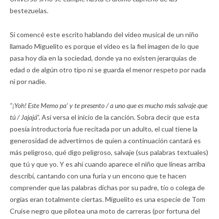
bestezuelas.
Si comencé este escrito hablando del video musical de un niño
llamado Miguelito es porque el video es la fiel imagen de lo que
pasa hoy día en la sociedad, donde ya no existen jerarquías de
edad o de algún otro tipo ni se guarda el menor respeto por nada
ni por nadie.
“¡Yoh! Este Memo pa’ y te presento / a uno que es mucho más salvaje que
tú / Jajajá
”. Así versa el inicio de la canción. Sobra decir que esta
poesía introductoria fue recitada por un adulto, el cual tiene la
generosidad de advertirnos de quien a continuación cantará es
más peligroso, qué digo peligroso, salvaje (sus palabras textuales)
que tú y que yo. Y es ahí cuando aparece el niño que líneas arriba
describí, cantando con una furia y un encono que te hacen
comprender que las palabras dichas por su padre, tío o colega de
orgías eran totalmente ciertas. Miguelito es una especie de Tom
Cruise negro que pilotea una moto de carreras (por fortuna del