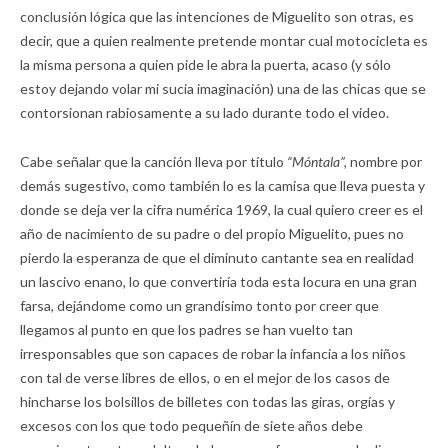
conclusión lógica que las intenciones de Miguelito son otras, es
decir, que a quien realmente pretende montar cual motocicleta es
la misma persona a quien pide le abra la puerta, acaso (y sólo
estoy dejando volar mi sucia imaginación) una de las chicas que se
contorsionan rabiosamente a su lado durante todo el video.
Cabe señalar que la canción lleva por título
“Móntala”,
nombre por
demás sugestivo, como también lo es la camisa que lleva puesta y
donde se deja ver la cifra numérica 1969, la cual quiero creer es el
año de nacimiento de su padre o del propio Miguelito, pues no
pierdo la esperanza de que el diminuto cantante sea en realidad
un lascivo enano, lo que convertiría toda esta locura en una gran
farsa, dejándome como un grandísimo tonto por creer que
llegamos al punto en que los padres se han vuelto tan
irresponsables que son capaces de robar la infancia a los niños
con tal de verse libres de ellos, o en el mejor de los casos de
hincharse los bolsillos de billetes con todas las giras, orgías y
excesos con los que todo pequeñín de siete años debe