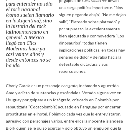
pegajoso de
Clics Modernos
llevan
para entender no sólo
una carga política importante. “Nos
el rock nacional
(como suelen llamarlo
siguen pegando abajo”, “No me dejan
en la Argentina), sino
salir”, “Plateado sobre plateado” y,
la historia del rock
por supuesto, la excelentemente
latinoamericano en
bien ejecutada y conmovedora “Los
general. A México
llegó con
Clics
dinosaurios”
;
todas tienen
Modernos
hace ya
implicaciones políticas, en todas hay
casi veinte años y
señales de dolor y de rabia hacia la
desde entonces no se
detestable dictadura y sus
ha ido.
repercusiones.
Charly García es un personaje
non grato,
incómodo y aguerrido.
Amo y adicto de sustancias y escándalos. Vetado alguna vez en
Uruguay por golpear a un fotógrafo, criticado en Colombia por
rebautizarla “Cocacolombia”, acusado en Paraguay por encerrar
prostitutas en el hotel. Polémico cada vez que lo entrevistaron,
agresivo con personajes varios, entre ellos la inocente islandesa
Björk quien se le quiso acercar y sólo obtuvo un empujón que la