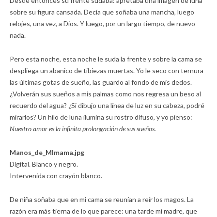
Desde entonces su frente sudaba: apretaba una imagen de luna
sobre su figura cansada. Decía que soñaba una mancha, luego
relojes, una vez, a Dios. Y luego, por un largo tiempo, de nuevo
nada.
Pero esta noche, esta noche le suda la frente y sobre la cama se
despliega un abanico de tibiezas muertas. Yo le seco con ternura
las últimas gotas de sueño, las guardo al fondo de mis dedos.
¿Volverán sus sueños a mis palmas como nos regresa un beso al
recuerdo del agua? ¿Si dibujo una línea de luz en su cabeza, podré
mirarlos? Un hilo de luna ilumina su rostro difuso, y yo pienso:
Nuestro amor es la infinita prolongación de sus sueños.
Manos_de_MImama.jpg
Digital. Blanco y negro.
Intervenida con crayón blanco.
De niña soñaba que en mi cama se reunían a reír los magos. La
razón era más tierna de lo que parece: una tarde mi madre, que