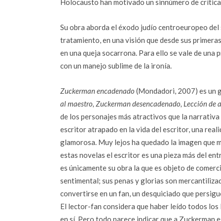
Holocausto han motivado un sinnúmero de críticas 
Su obra aborda el éxodo judío centroeuropeo del 
tratamiento, en una visión que desde sus primeras
en una queja socarrona. Para ello se vale de una 
con un manejo sublime de la ironía.
Zuckerman encadenado
(Mondadori, 2007) es un g
al maestro,
Zuckerman desencadenado, Lección de 
de los personajes más atractivos que la narrativa 
escritor atrapado en la vida del escritor, una rea
glamorosa. Muy lejos ha quedado la imagen que m
estas novelas el escritor es una pieza más del ent
es únicamente su obra la que es objeto de comerci
sentimental; sus penas y glorias son mercantilizad
convertirse en un fan, un desquiciado que persigue 
El lector-fan considera que haber leído todos los 
en sí. Pero todo parece indicar que a Zuckerman e