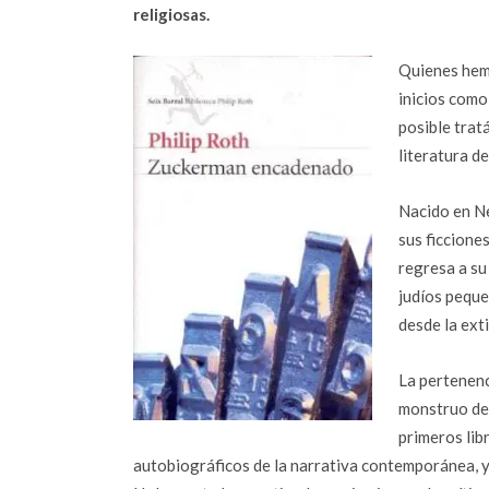
religiosas.
Quienes hem
inicios como
posible trat
literatura d
Nacido en N
sus ficcione
regresa a su
judíos pequ
desde la ext
La pertenenc
monstruo del
primeros lib
autobiográficos de la narrativa contemporánea, y 