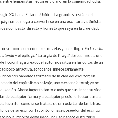
entre humanistas, lectores y claro, en la comunidad judía.
siglo XX hacia Estados Unidos. La grandeza está en el
 páginas se niega a convertirse en una escritura victimista,
prosa compacta, directa y honesta que raya en la crueldad,
rueso tomo que reúne tres novelas y un epílogo. En
La visita
anatomía
y el epílogo “La orgía de Praga” descubrimos a uno
de ficción haya creado; el autor nos sitúa en las cuitas de un
lidad poco atractiva, sofocante, innecesariamente
uchos nos habíamos formado de la vida del escritor; en
ramado del capitalismo salvaje, una mercancía total; ya no
alización. Ahora importa tanto o más que sus libros su vida
as de cualquier forma y a cualquier precio; el lector pasa a
al escritor como si se tratara de un rockstar de las letras.
libros de su escritor favorito lo hace poseedor del escritor
sto no le importa demasiado, incluso parece disfrutarlo.