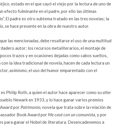
léjico, estado en el que cayó el viejo por la lectura de uno de
un efecto fulminante en el padre, por ello las últimas
o”. El padre es otro subtema tratado en las tres novelas; la
o, se hace presente en la obra de nuestro autor.
que las mencionadas, debe resaltarse el uso de una multitud
rdadero autor; los recursos metaliterarios, el montaje de
n pocos trazos y en ocasiones dejadas como cabos sueltos,
con la idea tradicional de novela, hacen de cada lectura un
ector, asimismo, el uso del humor emparentado con el
s Philip Roth, a quien el autor hace aparecer como su
alter
o pueblo Newark en 1933, y lo hace ganar varios premios
e Award por
Patrimonio,
novela que trata sobre la relación de
Ambassador Book Award por
Me casé con un comunista,
y por
s para ganar el Nobel de literatura. Desencadenemos a