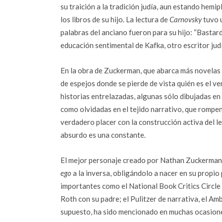
su traición a la tradición judía, aun estando hemip
los libros de su hijo. La lectura de
Carnovsky
tuvo 
palabras del anciano fueron para su hijo: “Bastard
educación sentimental de Kafka, otro escritor judí
En la obra de Zuckerman, que abarca más novelas 
de espejos donde se pierde de vista quién es el ve
historias entrelazadas, algunas sólo dibujadas e
como olvidadas en el tejido narrativo, que rompen 
verdadero placer con la construcción activa del l
absurdo es una constante.
El mejor personaje creado por Nathan Zuckerman e
ego
a la inversa, obligándolo a nacer en su propi
importantes como el National Book Critics Circl
Roth con su padre; el Pulitzer de narrativa, el 
supuesto, ha sido mencionado en muchas ocasione