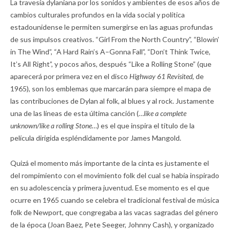
La travesía dylaniana por los sonidos y ambientes de esos años de
cambios culturales profundos en la vida social y política
estadounidense le permiten sumergirse en las aguas profundas
de sus impulsos creativos. “Girl From the North Country”, “Blowin’
in The Wind”, “A Hard Rain’s A–Gonna Fall”, “Don’t Think Twice,
It’s All Right”, y pocos años, después “Like a Rolling Stone” (que
aparecerá por primera vez en el disco
Highway 61 Revisited,
de
1965), son los emblemas que marcarán para siempre el mapa de
las contribuciones de Dylan al folk, al blues y al rock. Justamente
una de las líneas de esta última canción (…
like a complete
unknown/like a rolling Stone…
) es el que inspira el título de la
película dirigida espléndidamente por James Mangold.
Quizá el momento más importante de la cinta es justamente el
del rompimiento con el movimiento folk del cual se había inspirado
en su adolescencia y primera juventud. Ese momento es el que
ocurre en 1965 cuando se celebra el tradicional festival de música
folk de Newport, que congregaba a las vacas sagradas del género
de la época (Joan Baez, Pete Seeger, Johnny Cash), y organizado