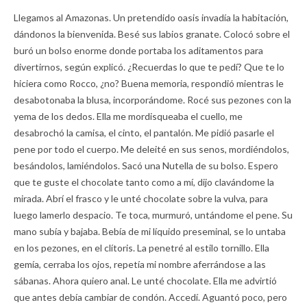
Llegamos al Amazonas. Un pretendido oasis invadía la habitación,
dándonos la bienvenida. Besé sus labios granate. Colocó sobre el
buró un bolso enorme donde portaba los aditamentos para
divertirnos, según explicó. ¿Recuerdas lo que te pedí? Que te lo
hiciera como Rocco, ¿no? Buena memoria, respondió mientras le
desabotonaba la blusa, incorporándome. Rocé sus pezones con la
yema de los dedos. Ella me mordisqueaba el cuello, me
desabrochó la camisa, el cinto, el pantalón. Me pidió pasarle el
pene por todo el cuerpo. Me deleité en sus senos, mordiéndolos,
besándolos, lamiéndolos. Sacó una Nutella de su bolso. Espero
que te guste el chocolate tanto como a mí, dijo clavándome la
mirada. Abrí el frasco y le unté chocolate sobre la vulva, para
luego lamerlo despacio. Te toca, murmuró, untándome el pene. Su
mano subía y bajaba. Bebía de mi líquido preseminal, se lo untaba
en los pezones, en el clítoris. La penetré al estilo tornillo. Ella
gemía, cerraba los ojos, repetía mi nombre aferrándose a las
sábanas. Ahora quiero anal. Le unté chocolate. Ella me advirtió
que antes debía cambiar de condón. Accedí. Aguantó poco, pero