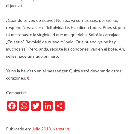
el jacuzzi.
¿Cuándo te veo de nuevo? No sé… ya son las seis, por cierto,
respondió. Va a ser difícil olvidarte. Eso dicen todos. Pues sí, pero
tú me robaste la virginidad que me quedaba. Soltó la carcajada.
¿En serio? Revolvió de nuevo mi pelo. Qué bueno, ya no hay
muchos así. Pero, anda, recoge los condones, van en el bote. Ah,
se les hace un nudo primero.
Ya no la he visto en el messenger. Quizá esté devorando otros
corazones.
®
Compartir:
Facebook
WhatsApp
Twitter
LinkedIn
Compartir
Publicado en:
Julio 2010
,
Narrativa