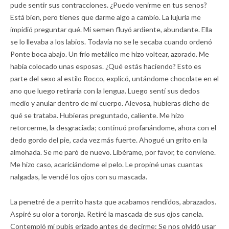
pude sentir sus contracciones. ¿Puedo venirme en tus senos?
Está bien, pero tienes que darme algo a cambio. La lujuria me
impidió preguntar qué. Mi semen fluyó ardiente, abundante. Ella
se lo llevaba a los labios. Todavía no se le secaba cuando ordenó
Ponte boca abajo. Un frío metálico me hizo voltear, azorado. Me
había colocado unas esposas. ¿Qué estás haciendo? Esto es
parte del sexo al estilo Rocco, explicó, untándome chocolate en el
ano que luego retiraría con la lengua. Luego sentí sus dedos
medio y anular dentro de mi cuerpo. Alevosa, hubieras dicho de
qué se trataba. Hubieras preguntado, caliente. Me hizo
retorcerme, la desgraciada; continuó profanándome, ahora con el
dedo gordo del pie, cada vez más fuerte. Ahogué un grito en la
almohada. Se me paró de nuevo. Libérame, por favor, te conviene.
Me hizo caso, acariciándome el pelo. Le propiné unas cuantas
nalgadas, le vendé los ojos con su mascada.
La penetré de a perrito hasta que acabamos rendidos, abrazados.
Aspiré su olor a toronja. Retiré la mascada de sus ojos canela.
Contempló mi pubis erizado antes de decirme: Se nos olvidó usar