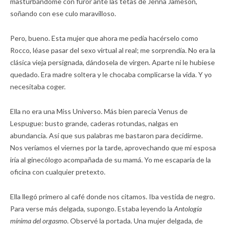
masturbándome con furor ante las tetas de Jenna Jameson,
soñando con ese culo maravilloso.
Pero, bueno. Esta mujer que ahora me pedía hacérselo como
Rocco, léase pasar del sexo virtual al real; me sorprendía. No era la
clásica vieja persignada, dándosela de virgen. Aparte ni le hubiese
quedado. Era madre soltera y le chocaba complicarse la vida. Y yo
necesitaba coger.
Ella no era una Miss Universo. Más bien parecía Venus de
Lespugue: busto grande, caderas rotundas, nalgas en
abundancia. Así que sus palabras me bastaron para decidirme.
Nos veríamos el viernes por la tarde, aprovechando que mi esposa
iría al ginecólogo acompañada de su mamá. Yo me escaparía de la
oficina con cualquier pretexto.
Ella llegó primero al café donde nos citamos. Iba vestida de negro.
Para verse más delgada, supongo. Estaba leyendo la
Antología
mínima del orgasmo
. Observé la portada. Una mujer delgada, de