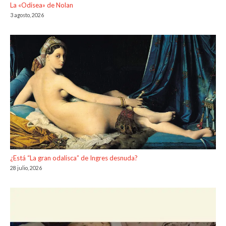
La «Odisea» de Nolan
3 agosto, 2026
¿Está “La gran odalisca” de Ingres desnuda?
28 julio, 2026