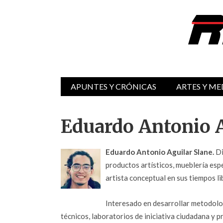
APUNTES Y CRÓNICAS
ARTES Y ME
Eduardo Antonio A
Eduardo Antonio Aguilar Slane.
Di
productos artísticos, mueblería espe
artista conceptual en sus tiempos li
Interesado en desarrollar metodolog
técnicos, laboratorios de iniciativa ciudadana y 