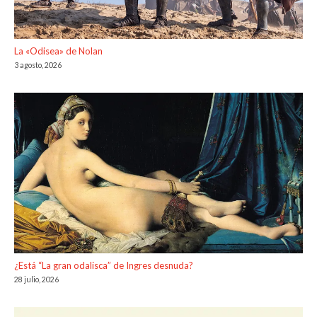
La «Odisea» de Nolan
3 agosto, 2026
¿Está “La gran odalisca” de Ingres desnuda?
28 julio, 2026