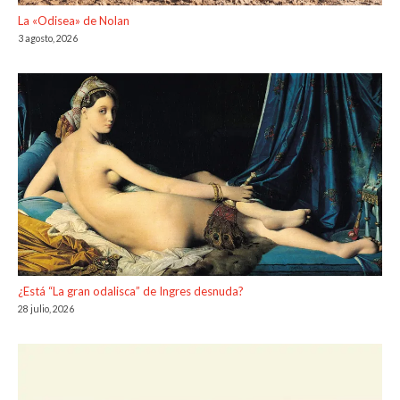
La «Odisea» de Nolan
3 agosto, 2026
¿Está “La gran odalisca” de Ingres desnuda?
28 julio, 2026