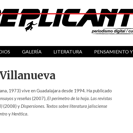
DIOS
GALERÍA
LITERATURA
PENSAMIENTO Y
Villanueva
uana, 1973) vive en Guadalajara desde 1994. Ha publicado
 ensayos y reseñas
(2007),
El perímetro de la hoja. Las revistas
0)
(2008) y
Dispersiones. Textos sobre literatura jalisciense
ntro
y
Herética
.