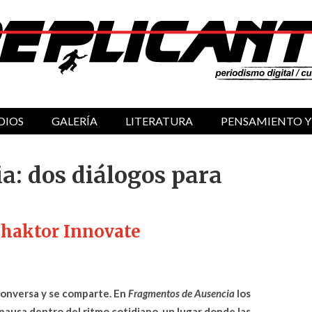
DIOS
GALERÍA
LITERATURA
PENSAMIENTO Y
a: dos diálogos para
 Phaktor Innovate
 conversa y se comparte. En
Fragmentos de Ausencia
los
ausa dentro del ritmo cotidiano, un lugar donde las