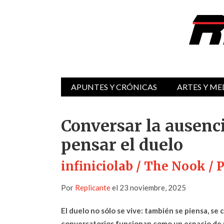
APUNTES Y CRÓNICAS
ARTES Y ME
Conversar la ausenci
pensar el duelo
infiniciolab / The Nook /
Por
Replicante
el 23 noviembre, 2025
El duelo no sólo se vive: también se piensa, se
conversatorios funcionan como un espacio de p