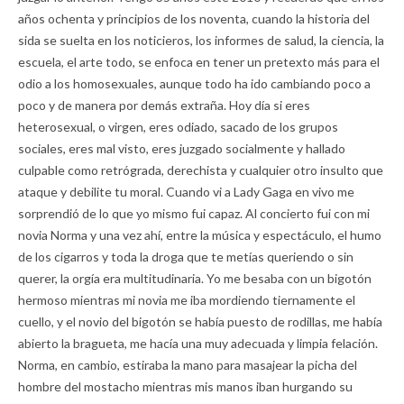
años ochenta y principios de los noventa, cuando la historia del
sida se suelta en los noticieros, los informes de salud, la ciencia, la
escuela, el arte todo, se enfoca en tener un pretexto más para el
odio a los homosexuales, aunque todo ha ido cambiando poco a
poco y de manera por demás extraña. Hoy día si eres
heterosexual, o virgen, eres odiado, sacado de los grupos
sociales, eres mal visto, eres juzgado socialmente y hallado
culpable como retrógrada, derechista y cualquier otro insulto que
ataque y debilite tu moral. Cuando vi a Lady Gaga en vivo me
sorprendió de lo que yo mismo fui capaz. Al concierto fui con mi
novia Norma y una vez ahí, entre la música y espectáculo, el humo
de los cigarros y toda la droga que te metías queriendo o sin
querer, la orgía era multitudinaria. Yo me besaba con un bigotón
hermoso mientras mi novia me iba mordiendo tiernamente el
cuello, y el novio del bigotón se había puesto de rodillas, me había
abierto la bragueta, me hacía una muy adecuada y limpia felación.
Norma, en cambio, estiraba la mano para masajear la picha del
hombre del mostacho mientras mis manos iban hurgando su