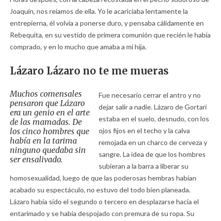
Joaquín, nos reíamos de ella. Yo le acariciaba lentamente la
entrepierna, él volvía a ponerse duro, y pensaba cálidamente en
Rebequita, en su vestido de primera comunión que recién le había
comprado, y en lo mucho que amaba a mi hija.
Lázaro Lázaro no te me mueras
Muchos comensales
Fue necesario cerrar el antro y no
pensaron que Lázaro
dejar salir a nadie. Lázaro de Gortari
era un genio en el arte
estaba en el suelo, desnudo, con los
de las mamadas. De
los cinco hombres que
ojos fijos en el techo y la calva
había en la tarima
remojada en un charco de cerveza y
ninguno quedaba sin
sangre. La idea de que los hombres
ser ensalivado.
subieran a la barra a liberar su
homosexualidad, luego de que las poderosas hembras habían
acabado su espectáculo, no estuvo del todo bien planeada.
Lázaro había sido el segundo o tercero en desplazarse hacia el
entarimado y se había despojado con premura de su ropa. Su