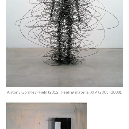
Antony Gormley–Field (2012), Feeling material XIV (2003–2008).