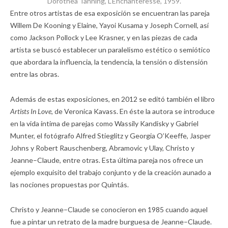
Dorothea Tanning, L’Enchanteresse, 1959.
Entre otros artistas de esa exposición se encuentran las pareja
Willem De Kooning y Elaine, Yayoi Kusama y Joseph Cornell, así
como Jackson Pollock y Lee Krasner, y en las piezas de cada
artista se buscó establecer un paralelismo estético o semiótico
que abordara la influencia, la tendencia, la tensión o distensión
entre las obras.
Además de estas exposiciones, en 2012 se editó también el libro
Artists In Love,
de Veronica Kavass. En éste la autora se introduce
en la vida íntima de parejas como Wassily Kandisky y Gabriel
Munter, el fotógrafo Alfred Stieglitz y Georgia O’Keeffe, Jasper
Johns y Robert Rauschenberg, Abramovic y Ulay, Christo y
Jeanne–Claude, entre otras. Esta última pareja nos ofrece un
ejemplo exquisito del trabajo conjunto y de la creación aunado a
las nociones propuestas por Quintás.
Christo y Jeanne–Claude se conocieron en 1985 cuando aquel
fue a pintar un retrato de la madre burguesa de Jeanne–Claude.