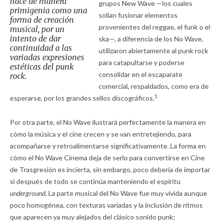
nace de manera
grupos New Wave —los cuales
primigenia como una
solían fusionar elementos
forma de creación
provenientes del reggae, el funk o el
musical, por un
intento de dar
ska—, a diferencia de los No Wave,
continuidad a las
utilizaron abiertamente al punk rock
variadas expresiones
para catapultarse y poderse
estéticas del punk
consolidar en el escaparate
rock.
comercial, respaldados, como era de
1
esperarse, por los grandes sellos discográficos.
Por otra parte, el No Wave ilustrará perfectamente la manera en
cómo la música y el cine crecen y se van entretejiendo, para
acompañarse y retroalimentarse significativamente. La forma en
cómo el No Wave Cinema deja de serlo para convertirse en Cine
de Trasgresión es incierta, sin embargo, poco debería de importar
si después de todo se continúa manteniendo el espíritu
underground
. La parte musical del No Wave fue muy vívida aunque
poco homogénea, con texturas variadas y la inclusión de ritmos
que aparecen ya muy alejados del clásico sonido punk;