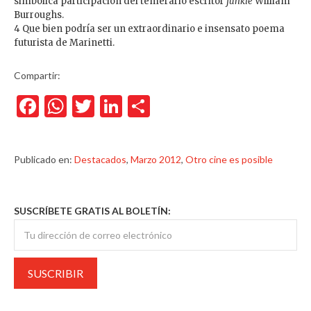
simbólica participación del temerario escritor
junkie
William
Burroughs.
4 Que bien podría ser un extraordinario e insensato poema
futurista de Marinetti.
Compartir:
Facebook
WhatsApp
Twitter
LinkedIn
Compartir
Publicado en:
Destacados
,
Marzo 2012
,
Otro cine es posible
SUSCRÍBETE GRATIS AL BOLETÍN: