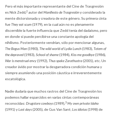
Pero el más importante representante del Cine de Trasgresión
2
es Nick Zedd,
autor del
Manifiesto de Trasgresión
y considerado la
mente distorsionada y creadora de este género. Su primera cinta
fue
They eat scum
(1979), en la cual aún no es plenamente
discernible la fuerte influencia que Zedd tenía del dadaísmo, pero
en donde sí puede percibirse una constante apología del
nihilismo. Posteriormente vendrían, sólo por mencionar algunas,
The Bogus Man
(1980),
The wild world of Lydia Lunch
(1983),
Totem of
the depraved
(1983),
School of shame
(1984),
Kiss me goodbye
(1986),
War is menstrual envy
(1992),
Thus spake Zarathustra
(2001), etc. Un
creador ávido por mostrar la desgarradora condición humana y
siempre asumiendo una posición cáustica e irreverentemente
escatológica.
Nadie dudaría que muchos rastros del Cine de Trasgresión los
podemos hallar esparcidos en varias cintas contemporáneas
3
reconocidas:
Drugstore cowboys
(1989),
My own private Idaho
(1991) y
Last days
(2005), de Gus Van Sant;
Los idiotas
(1998) de