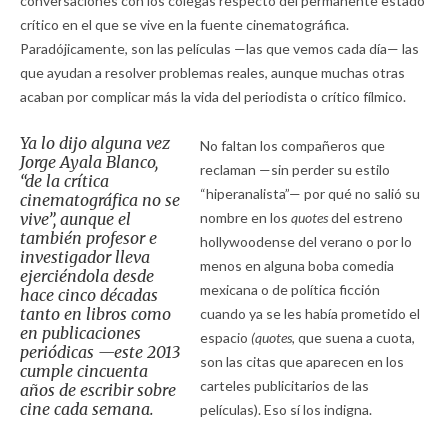
conversaciones con los colegas respecto del permanente estado
crítico en el que se vive en la fuente cinematográfica.
Paradójicamente, son las películas —las que vemos cada día— las
que ayudan a resolver problemas reales, aunque muchas otras
acaban por complicar más la vida del periodista o crítico fílmico.
Ya lo dijo alguna vez
No faltan los compañeros que
Jorge Ayala Blanco,
reclaman —sin perder su estilo
“de la crítica
“hiperanalista”— por qué no salió su
cinematográfica no se
vive”, aunque el
nombre en los
quotes
del estreno
también profesor e
hollywoodense del verano o por lo
investigador lleva
menos en alguna boba comedia
ejerciéndola desde
mexicana o de política ficción
hace cinco décadas
tanto en libros como
cuando ya se les había prometido el
en publicaciones
espacio
(quotes,
que suena a cuota,
periódicas —este 2013
son las citas que aparecen en los
cumple cincuenta
carteles publicitarios de las
años de escribir sobre
cine cada semana.
películas). Eso sí los indigna.