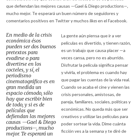
que defiendan las mejores causas —Gael & Diego productions
—
,
mucho mejor. Te esperará un buen número de seguidores y
comentarios positivos en Twitter y muchos
likes
en el Facebook.
En medio de la crisis
La gente aún piensa que ir a ver
económica ésos
películas es divertido, y tienen razón,
pueden ser dos buenos
es un trabajo que causa placer —a
pretextos para
evadirse o para
veces cansa, pero no es aburrido.
divertirse en los
Disfrutar la película significa pensar
cocteles, y sí, el
y vivirla, el problema es cuando hay
periodismo
que pagar las cuentas de la vida real.
cinematográfico es en
gran medida un
Cuando se acaba el cine y vienen las
espacio cómodo, sólo
crisis personales, amistosas, de
hay que escribir bien
pareja, familiares, sociales, políticas y
de todo, y si es de
económicas. No queda más que ser
películas que
defiendan las mejores
creativos y utilizar las películas para
causas —Gael & Diego
poder sortear la vida. Dime cuánta
productions
—
, mucho
ficción ves a la semana y te diré de
mejor. Te esperará un