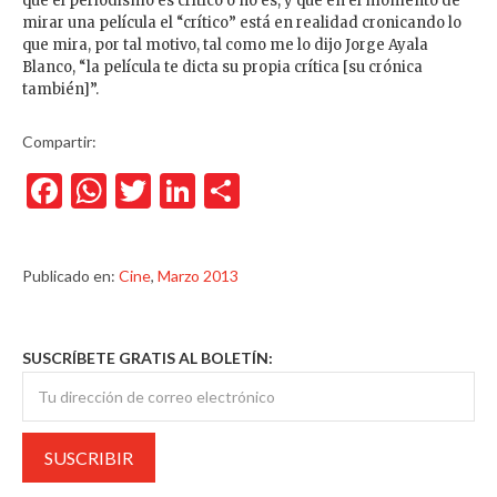
que el periodismo es crítico o no es, y que en el momento de
mirar una película el “crítico” está en realidad cronicando lo
que mira, por tal motivo, tal como me lo dijo Jorge Ayala
Blanco, “la película te dicta su propia crítica [su crónica
también]”.
Compartir:
Facebook
WhatsApp
Twitter
LinkedIn
Compartir
Publicado en:
Cine
,
Marzo 2013
SUSCRÍBETE GRATIS AL BOLETÍN: