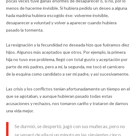
pocas veces tuve ganas enormes de desaparecer o, si no, por lo
menos de hacerme invisible. Si hubiera pedido un deseo a alguna
hada madrina hubiera escogido ése: volverme invisible,
desaparecer a voluntad y volver a aparecer cuando hubiera
pasado la tormenta.
La resignación y la fecundidad no deseada hizo que fuéramos diez
hijos. Algunos más aceptados que otros. Por ejemplo, la primera
hija no tuvo ese problema, llegó con total gusto y aceptación por
parte de mis padres, pero a mí, la segunda, me tocó el carnicero
de la esquina como candidato a ser mi padre, y así sucesivamente.
Las crisis y los conflictos tenían afortunadamente un tiempo en el
que se agotaban, y aunque hubieran pasado todas estas
acusaciones y rechazos, nos tomaron cariño y trataron de darnos
una vida mejor.
Se durmió, se despertó, jugó con sus muñecas, pero no
se separó de ella ni un minuto en las siguientes cinco