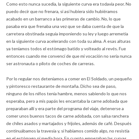
Como esto nunca sucedía, la siguiente curva era todavía peor. No
puedo decir que no frenara, si así hubiera sido hubiéramos
acabado en un barranco a las primeras de cambio. No, lo que
pasaba era que frenaba una vez que se daba cuenta de que la
carretera obstinada seguía imponiendo su ley y luego arremetía
en la siguiente curva acelerando con toda su alma. A esas alturas
ya teníamos todos el estómago batido y volteado al revés. Fue
entonces cuando me convencí de que mi vocación no sería nunca
ser astronauta o piloto de coches de carreras.
Por lo regular nos deteníamos a comer en El Soldado, un pequeño
y pintoresco restaurante de montaña. Dicho sea de paso,
ninguno de los niños tenía hambre, menos sabiendo lo que nos
esperaba, pero a mis papás les encantaba la carne adobada que
preparaban allí y era parte del programa del viaje, detenerse a
comer unos buenos tacos de carne adobada, con salsa ranchera
de chiles asados y martajados y frijoles, además de café. Después
continuábamos la travesía y, si habíamos comido algo, no resistía
en el estómago ni media hora. En cuanto empezaban las curvas,