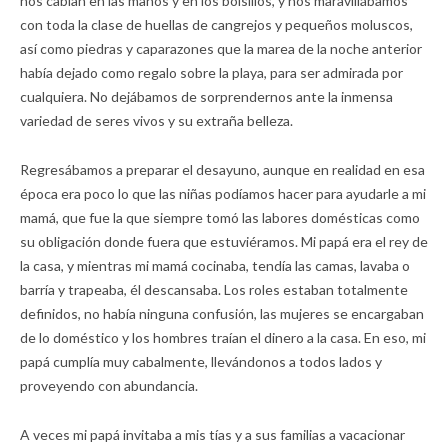
nos cabían en las manos y en los bolsillos, y nos maravillábamos
con toda la clase de huellas de cangrejos y pequeños moluscos,
así como piedras y caparazones que la marea de la noche anterior
había dejado como regalo sobre la playa, para ser admirada por
cualquiera. No dejábamos de sorprendernos ante la inmensa
variedad de seres vivos y su extraña belleza.
Regresábamos a preparar el desayuno, aunque en realidad en esa
época era poco lo que las niñas podíamos hacer para ayudarle a mi
mamá, que fue la que siempre tomó las labores domésticas como
su obligación donde fuera que estuviéramos. Mi papá era el rey de
la casa, y mientras mi mamá cocinaba, tendía las camas, lavaba o
barría y trapeaba, él descansaba. Los roles estaban totalmente
definidos, no había ninguna confusión, las mujeres se encargaban
de lo doméstico y los hombres traían el dinero a la casa. En eso, mi
papá cumplía muy cabalmente, llevándonos a todos lados y
proveyendo con abundancia.
A veces mi papá invitaba a mis tías y a sus familias a vacacionar