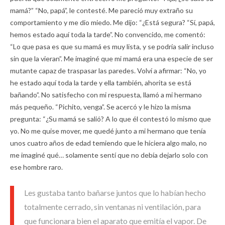
mamá?” “No, papá”, le contesté. Me pareció muy extraño su
comportamiento y me dio miedo. Me dijo: “¿Está segura? “Sí, papá,
hemos estado aquí toda la tarde”. No convencido, me comentó:
“Lo que pasa es que su mamá es muy lista, y se podría salir incluso
sin que la vieran”. Me imaginé que mi mamá era una especie de ser
mutante capaz de traspasar las paredes. Volví a afirmar: “No, yo
he estado aquí toda la tarde y ella también, ahorita se está
bañando”. No satisfecho con mi respuesta, llamó a mi hermano
más pequeño. “Pichito, venga”. Se acercó y le hizo la misma
pregunta: “¿Su mamá se salió? A lo que él contestó lo mismo que
yo. No me quise mover, me quedé junto a mi hermano que tenía
unos cuatro años de edad temiendo que le hiciera algo malo, no
me imaginé qué… solamente sentí que no debía dejarlo solo con
ese hombre raro.
Les gustaba tanto bañarse juntos que lo habían hecho
totalmente cerrado, sin ventanas ni ventilación, para
que funcionara bien el aparato que emitía el vapor. De