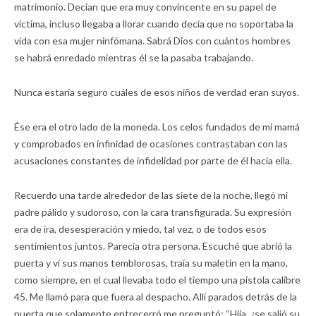
matrimonio. Decían que era muy convincente en su papel de
víctima, incluso llegaba a llorar cuando decía que no soportaba la
vida con esa mujer ninfómana. Sabrá Dios con cuántos hombres
se habrá enredado mientras él se la pasaba trabajando.
Nunca estaría seguro cuáles de esos niños de verdad eran suyos.
Ése era el otro lado de la moneda. Los celos fundados de mi mamá
y comprobados en infinidad de ocasiones contrastaban con las
acusaciones constantes de infidelidad por parte de él hacia ella.
Recuerdo una tarde alrededor de las siete de la noche, llegó mi
padre pálido y sudoroso, con la cara transfigurada. Su expresión
era de ira, desesperación y miedo, tal vez, o de todos esos
sentimientos juntos. Parecía otra persona. Escuché que abrió la
puerta y vi sus manos temblorosas, traía su maletín en la mano,
como siempre, en el cual llevaba todo el tiempo una pistola calibre
45. Me llamó para que fuera al despacho. Allí parados detrás de la
puerta que solamente entrecerró me preguntó: “Hija, ¿se salió su