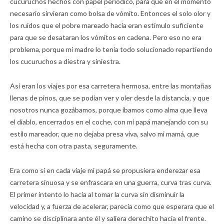
cucuruchos hechos con papel periódico, para que en el momento
necesario sirvieran como bolsa de vómito. Entonces el solo olor y
los ruidos que el pobre mareado hacía eran estímulo suficiente
para que se desataran los vómitos en cadena. Pero eso no era
problema, porque mi madre lo tenía todo solucionado repartiendo
los cucuruchos a diestra y siniestra.
Así eran los viajes por esa carretera hermosa, entre las montañas
llenas de pinos, que se podían ver y oler desde la distancia, y que
nosotros nunca gozábamos, porque íbamos como alma que lleva
el diablo, encerrados en el coche, con mi papá manejando con su
estilo mareador, que no dejaba presa viva, salvo mi mamá, que
está hecha con otra pasta, seguramente.
Era como si en cada viaje mi papá se propusiera enderezar esa
carretera sinuosa y se enfrascara en una guerra, curva tras curva.
El primer intento lo hacía al tomar la curva sin disminuir la
velocidad y, a fuerza de acelerar, parecía como que esperara que el
camino se disciplinara ante él y saliera derechito hacia el frente.