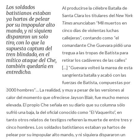
Los soldados
Al producirse la célebre Batalla de
batistianos estaban
Santa Clara los titulares del
New York
ya hartos de pelear
Times
anunciaban “Mil muertos en
por su impopular alto
mando, y ni siquiera
cinco días de violentas luchas
dispararon un solo
callejeras”, contando como “el
tiro, con lo que la
comandante Che Guevara pidió una
supuesta captura del
tregua a las tropas de Batista para
tren blindado, en el
mítico ataque del Che,
retirar los cadáveres de las calles”
también quedaría en
[…] “Guevara volteó la marea de esta
entredicho.
sangrienta batalla y acabó con las
fuerzas de Batista, compuestas por
3000 hombres”… La realidad, y muy a pesar de las versiones al
calor del momento que ofreciese Jayson Blair, fue mucho menos
elevada. El propio Che señala en su diario que su columna sólo
sufrió una baja, la del oficial conocido como “El Vaquerito”, en
tanto otros relatos de testigos refieren la muerte de entre tres y
cinco hombres. Los soldados batistianos estaban ya hartos de
pelear por su impopular alto mando, y ni siquiera dispararon un