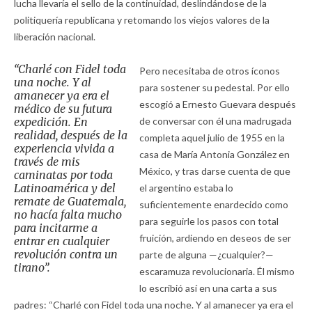
lucha llevaría el sello de la continuidad, deslindándose de la
politiquería republicana y retomando los viejos valores de la
liberación nacional.
“Charlé con Fidel toda
Pero necesitaba de otros íconos
una noche. Y al
para sostener su pedestal. Por ello
amanecer ya era el
escogió a Ernesto Guevara después
médico de su futura
expedición. En
de conversar con él una madrugada
realidad, después de la
completa aquel julio de 1955 en la
experiencia vivida a
casa de María Antonia González en
través de mis
México, y tras darse cuenta de que
caminatas por toda
Latinoamérica y del
el argentino estaba lo
remate de Guatemala,
suficientemente enardecido como
no hacía falta mucho
para seguirle los pasos con total
para incitarme a
fruición, ardiendo en deseos de ser
entrar en cualquier
revolución contra un
parte de alguna —¿cualquier?—
tirano”.
escaramuza revolucionaria. Él mismo
lo escribió así en una carta a sus
padres: “Charlé con Fidel toda una noche. Y al amanecer ya era el