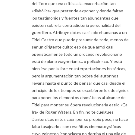
del Toro que una crítica a la exacerbación tan
«diabólica» que pretende exponer, y donde faltan
los testimonios y fuentes tan abundantes que
existen sobre la contradictoria personalidad del
guerrillero. Atribuye dotes casi sobrehumanas a un
Fidel Castro que puede presumir de todo, menos de
ser un dirigente culto; eso de que armó casi
operísticamente todo un proceso revolucionario
está de plano wagneriano… o peliculesco. Y está
bien irse por la libre en interpretaciones históricas,
pero la argumentación tan pobre del autor nos
llevaría hasta el punto de pensar que casi desde el
principio de los tiempos se escribieron los designios
para poner los elementos dramáticos al alcance de
Fidel para montar su ópera revolucionaria estilo «Ça
Ira» de Roger Waters. En fin, no te cuelgues
Danton. Los mitos caen por su propio peso, no hace
falta tasajearlos con reseñitas cinematográficas
cuyo golpeteo iconoclasta no derriba ni una pila de