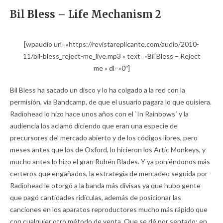
Bil Bless – Life Mechanism 2
[wpaudio url=»https://revistareplicante.com/audio/2010-
11/bil-bless_reject-me_live.mp3 » text=»Bil Bless – Reject
me » dl=»0″]
Bil Bless ha sacado un disco y lo ha colgado a la red con la
permisión, vía Bandcamp, de que el usuario pagara lo que quisiera.
Radiohead lo hizo hace unos años con el `In Rainbows´ y la
audiencia los aclamó diciendo que eran una especie de
precursores del mercado abierto y de los códigos libres, pero
meses antes que los de Oxford, lo hicieron los Artic Monkeys, y
mucho antes lo hizo el gran Rubén Blades. Y ya poniéndonos más
certeros que engañados, la estrategia de mercadeo seguida por
Radiohead le otorgó a la banda más divisas ya que hubo gente
que pagó cantidades ridículas, además de posicionar las
canciones en los aparatos reproductores mucho más rápido que
con cualquier otro método de venta. Que se dé por sentado: en