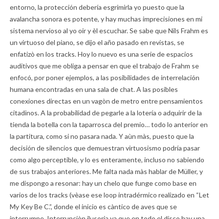
entorno, la protección debería esgrimirla yo puesto que la
avalancha sonora es potente, y hay muchas imprecisiones en mi
sistema nervioso al yo oir y èl escuchar. Se sabe que Nils Frahm es
un virtuoso del piano, se dijo el año pasado en revistas, se
enfatizò en los tracks. Hoy lo nuevo es una serie de espacios
auditivos que me obliga a pensar en que el trabajo de Frahm se
enfocó, por poner ejemplos, a las posibilidades de interrelación
humana encontradas en una sala de chat. A las posibles
conexiones directas en un vagòn de metro entre pensamientos
citadinos. A la probabilidad de pegarle a la lotería o adquirir de la
tienda la botella con la taparrosca del premio… todo lo anterior en
la partitura, como si no pasara nada. Y aùn màs, puesto que la
decisión de silencios que demuestran virtuosismo podría pasar
como algo perceptible, y lo es enteramente, incluso no sabiendo
de sus trabajos anteriores. Me falta nada màs hablar de Müller, y
me dispongo a resonar: hay un chelo que funge como base en
varios de los tracks (vèase ese loop intradérmico realizado en “Let
My Key Be C.”, donde el inicio es càntico de aves que se
interrumpe. Interrupciòn ilusoria ya que en todo el disco hay una