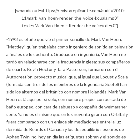
[wpaudio url=»https://revistareplicante.com/audio/2010-
11/mark_van_hoen-render_the_voice-kouala.mp3″
text=»Mark Van Hoen – Render the voice» dl=»0″]
-1993 es el año que vio el primer sencillo de Mark Van Hoen,
“Mettley”, quien trabajaba como ingeniero de sonido en televisión
a finales de los ochenta. Graduado en ingeniería, Van Hoen no
tardó en relacionarse con la frecuencia inglesa: sus compañeros
de cuarto, Kevin Hector y Tara Patterson, formaron con él
Autocreation, proyecto musical que, al igual que Locust y Scala
(formada con tres de los miembros de la legendaria Seefel) han
sido los alternos del británico con nombre Holandés. Mark Van
Hoen está aquí por sí solo, con nombre propio, con portada de
baño europeo, con cara de sabueso y compañía de weimaraner
serio. Ya no es el mismo que en los noventa girara con Orbital y
fuera comparado con un enlace sin mediaciones entre la luz
derruida de Boards of Canada y los desequilibrios oscuros de
Aphex Twin, no, hoy en día las etiquetas sobran y el sonido es