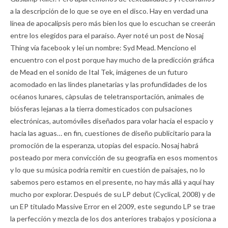
a la descripción de lo que se oye en el disco. Hay en verdad una
línea de apocalipsis pero más bien los que lo escuchan se creerán
entre los elegidos para el paraíso. Ayer noté un post de Nosaj
Thing vía facebook y leí un nombre: Syd Mead. Menciono el
encuentro con el post porque hay mucho de la predicción gráfica
de Mead en el sonido de Ital Tek, imágenes de un futuro
acomodado en las lindes planetarias y las profundidades de los
océanos lunares, càpsulas de teletransportación, animales de
biósferas lejanas a la tierra domesticados con pulsaciones
electrónicas, automóviles diseñados para volar hacia el espacio y
hacia las aguas… en fin, cuestiones de diseño publicitario para la
promoción de la esperanza, utopías del espacio. Nosaj habrá
posteado por mera convicción de su geografía en esos momentos
y lo que su música podría remitir en cuestión de paisajes, no lo
sabemos pero estamos en el presente, no hay más allá y aquí hay
mucho por explorar. Después de su LP debut (Cyclical, 2008) y de
un EP titulado Massive Error en el 2009, este segundo LP se trae
la perfección y mezcla de los dos anteriores trabajos y posiciona a