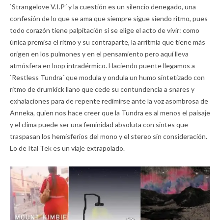
`Strangelove V.I.P´ y la cuestión es un silencio denegado, una
confesión de lo que se ama que siempre sigue siendo ritmo, pues
todo corazón tiene palpitación si se elige el acto de vivir: como
única premisa el ritmo y su contraparte, la arritmia que tiene más
origen en los pulmones y en el pensamiento pero aquí lleva
atmósfera en loop intradérmico. Haciendo puente llegamos a
`Restless Tundra´ que modula y ondula un humo sintetizado con
ritmo de drumkick llano que cede su contundencia a snares y
exhalaciones para de repente redimirse ante la voz asombrosa de
Anneka, quien nos hace creer que la Tundra es al menos el paisaje
y el clima puede ser una feminidad absoluta con sintes que
traspasan los hemisferios del mono y el stereo sin consideración.
Lo de Ital Tek es un viaje extrapolado.