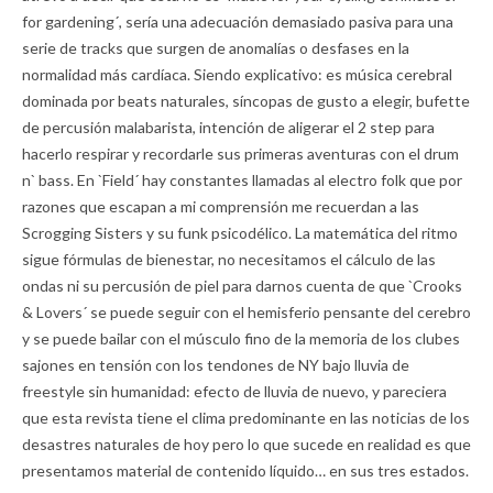
for gardening´, sería una adecuación demasiado pasiva para una
serie de tracks que surgen de anomalías o desfases en la
normalidad más cardíaca. Siendo explicativo: es música cerebral
dominada por beats naturales, síncopas de gusto a elegir, bufette
de percusión malabarista, intención de aligerar el 2 step para
hacerlo respirar y recordarle sus primeras aventuras con el drum
n` bass. En `Field´ hay constantes llamadas al electro folk que por
razones que escapan a mi comprensión me recuerdan a las
Scrogging Sisters y su funk psicodélico. La matemática del ritmo
sigue fórmulas de bienestar, no necesitamos el cálculo de las
ondas ni su percusión de piel para darnos cuenta de que `Crooks
& Lovers´ se puede seguir con el hemisferio pensante del cerebro
y se puede bailar con el músculo fino de la memoria de los clubes
sajones en tensión con los tendones de NY bajo lluvia de
freestyle sin humanidad: efecto de lluvia de nuevo, y pareciera
que esta revista tiene el clima predominante en las noticias de los
desastres naturales de hoy pero lo que sucede en realidad es que
presentamos material de contenido líquido… en sus tres estados.