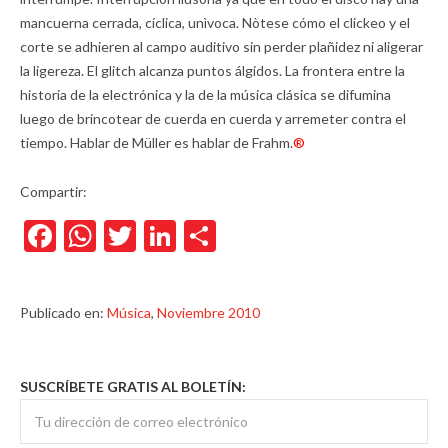
mancuerna cerrada, cíclica, unìvoca. Nòtese cómo el clickeo y el
corte se adhieren al campo auditivo sin perder plañidez ni aligerar
la ligereza. El glitch alcanza puntos álgidos. La frontera entre la
historia de la electrónica y la de la música clásica se difumina
luego de brincotear de cuerda en cuerda y arremeter contra el
tiempo. Hablar de Müller es hablar de Frahm.
®
Compartir:
Facebook
WhatsApp
Twitter
LinkedIn
Compartir
Publicado en:
Música
,
Noviembre 2010
SUSCRÍBETE GRATIS AL BOLETÍN: