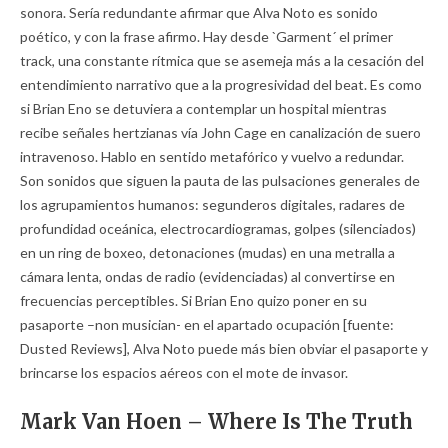
sonora. Sería redundante afirmar que Alva Noto es sonido
poético, y con la frase afirmo. Hay desde `Garment´ el primer
track, una constante rítmica que se asemeja más a la cesación del
entendimiento narrativo que a la progresividad del beat. Es como
si Brian Eno se detuviera a contemplar un hospital mientras
recibe señales hertzianas vía John Cage en canalización de suero
intravenoso. Hablo en sentido metafórico y vuelvo a redundar.
Son sonidos que siguen la pauta de las pulsaciones generales de
los agrupamientos humanos: segunderos digitales, radares de
profundidad oceánica, electrocardiogramas, golpes (silenciados)
en un ring de boxeo, detonaciones (mudas) en una metralla a
cámara lenta, ondas de radio (evidenciadas) al convertirse en
frecuencias perceptibles. Si Brian Eno quizo poner en su
pasaporte –non musician- en el apartado ocupación [fuente:
Dusted Reviews], Alva Noto puede más bien obviar el pasaporte y
brincarse los espacios aéreos con el mote de invasor.
Mark Van Hoen – Where Is The Truth