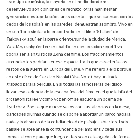
este tipo de música, la mayoría en el medio donde me
desenvuelvo son opiniones de rechazo, otras manifiestan
ignorancia o estupefacción, unas cuantas, que se cuentan con los
dedos de los tokais en las paredes, demuestran asombro. Vivo en
un territorio similar a lo encontrado en el filme `Stalker´ de
Tarkovsky, aquí, en la parte oriente/sur de la ciudad de Mérida,
Yucatán, cualquier terreno baldío en consecución repetitiva
podría ser la angustiosa Zona del filme. Los fraccionamientos
circundantes podrían ser ese espacio trash que caracteriza los
restos de la guerra en Europa del Este, y me refiero a ello porque
en este disco de Carsten Nicolai (Alva Noto), hay un track
grabado para la película. En sí todas las atmósferas del disco
llevan esa cadencia de la escena final del filme en el que la hija del
protagonista lee y como voz en off se escucha un poema de
Tyutchev. Poesía que mueve vasos con sus silencios en la mesa,
claridades diurnas cuando se dispone a abordar un barco hacia la
nada y lo absurdo de la cotidianeidad de paisajes abiertos, todo
paisaje se abre ante la contundencia del ambient y cede sus
formas al corte para que luego estas sean catalogadas de forma