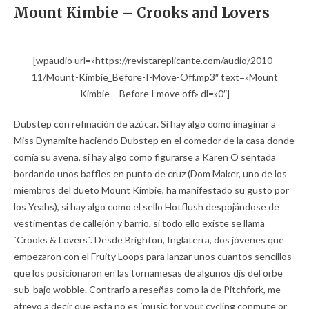
Mount Kimbie – Crooks and Lovers
[wpaudio url=»https://revistareplicante.com/audio/2010-
11/Mount-Kimbie_Before-I-Move-Off.mp3″ text=»Mount
Kimbie – Before I move off» dl=»0″]
Dubstep con refinación de azúcar. Si hay algo como imaginar a
Miss Dynamite haciendo Dubstep en el comedor de la casa donde
comía su avena, si hay algo como figurarse a Karen O sentada
bordando unos baffles en punto de cruz (Dom Maker, uno de los
miembros del dueto Mount Kimbie, ha manifestado su gusto por
los Yeahs), si hay algo como el sello Hotflush despojándose de
vestimentas de callejón y barrio, si todo ello existe se llama
`Crooks & Lovers´. Desde Brighton, Inglaterra, dos jóvenes que
empezaron con el Fruity Loops para lanzar unos cuantos sencillos
que los posicionaron en las tornamesas de algunos djs del orbe
sub-bajo wobble. Contrario a reseñas como la de Pitchfork, me
atrevo a decir que esta no es `music for your cycling conmute or