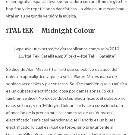
escenografía espacial desesperanzadora con un ritmo de glitch –
hop fino y de repeticiones dancísticas. La vida es un mecanismo
vital en su segunda versión: la música.
iTAL tEK – Midnight Colour
[wpaudio url=»https://revistareplicante.com/audio/2010-
11/Ital-Tek_Satellite.mp3″ text=»Ital Tek – Satelite”]
Se dice de Alan Myson (Ital Tek) que su público es aquél del
dubstep apocalíptico y que su sello, Planet Mu, es marca de
sonidos accesibles y placenteros. Se dice también que su música
es un dubstep electrificado, cosa por demás sonsa (lo cuál
también se dice). No existe dubstep electrificado, el dubstep no
nace, se hace, y en `Midnight Colour´, se hace a consciencia. La
afirmación de la prensa musical comercial de un `dubstep
electrificado´ sería casi mencionar que Hendrix es un blues
electrificado, lo cual es igual de torpe, sino pregúntenle al
Gaslamp Killer. Pero apartémonos de textualidades y recurramos