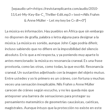
[wpaudio url=»https://revistareplicante.com/audio/2010-
11/Let-My-Key-Be-C_Thriller-Edit.mp3 » text=»Nils Frahm
& Anne Müller – Let my key be C» dl=»0″]
La mùsica es informaciòn. Hay pueblos en Àfrica que sin embargo
no disponen de grafía, palabra o letra alguna para designar a la
mùsica. La música es sonido, aunque John Cage podría diferir,
incluso sabiendo que no difiere en la imposibilidad del silencio
absoluto. En lo que a mí respecta, y ya poniendo muy aparte lo
antes mencionado: la música es resonancia craneal. Es una frase
provisoria, como las otras, como todas, la que escribì. Resonancia
craneal. Un sustantivo adjetivado con la imagen del objeto mutuo.
Entre ustedes y yo lo primero es un cráneo, con fortuna y muchas
veces una sensación inexplicable. Nils Frahm y Anne Müller
carecen de cráneo según escucho, y no les queda màs que
anteponer una barrera de sensaciones para proteger su
pensamiento matemático de geometrías caucàsicas, caòticas,
magistrales. Aunque intuyo que la protección no existe en este