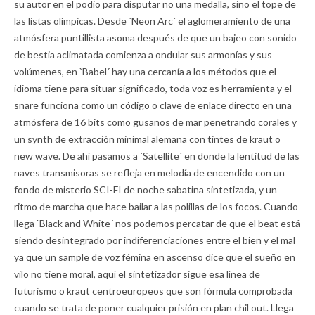
su autor en el podio para disputar no una medalla, sino el tope de
las listas olímpicas. Desde `Neon Arc´ el aglomeramiento de una
atmósfera puntillista asoma después de que un bajeo con sonido
de bestia aclimatada comienza a ondular sus armonías y sus
volúmenes, en `Babel´ hay una cercanía a los métodos que el
idioma tiene para situar significado, toda voz es herramienta y el
snare funciona como un código o clave de enlace directo en una
atmósfera de 16 bits como gusanos de mar penetrando corales y
un synth de extracción minimal alemana con tintes de kraut o
new wave. De ahí pasamos a `Satellite´ en donde la lentitud de las
naves transmisoras se refleja en melodía de encendido con un
fondo de misterio SCI-FI de noche sabatina sintetizada, y un
ritmo de marcha que hace bailar a las polillas de los focos. Cuando
llega `Black and White´ nos podemos percatar de que el beat está
siendo desintegrado por indiferenciaciones entre el bien y el mal
ya que un sample de voz fémina en ascenso dice que el sueño en
vilo no tiene moral, aquí el sintetizador sigue esa línea de
futurismo o kraut centroeuropeos que son fórmula comprobada
cuando se trata de poner cualquier prisión en plan chil out. Llega