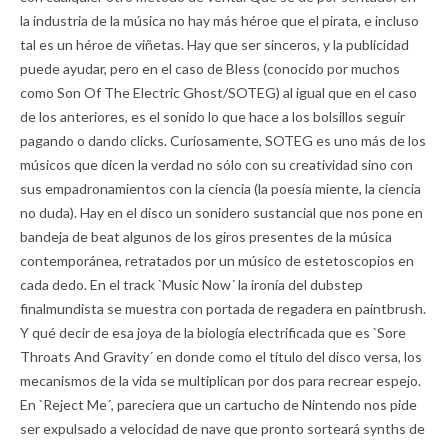
la industria de la música no hay más héroe que el pirata, e incluso
tal es un héroe de viñetas. Hay que ser sinceros, y la publicidad
puede ayudar, pero en el caso de Bless (conocido por muchos
como Son Of The Electric Ghost/SOTEG) al igual que en el caso
de los anteriores, es el sonido lo que hace a los bolsillos seguir
pagando o dando clicks. Curiosamente, SOTEG es uno más de los
músicos que dicen la verdad no sólo con su creatividad sino con
sus empadronamientos con la ciencia (la poesía miente, la ciencia
no duda). Hay en el disco un sonidero sustancial que nos pone en
bandeja de beat algunos de los giros presentes de la música
contemporánea, retratados por un músico de estetoscopios en
cada dedo. En el track `Music Now´ la ironía del dubstep
finalmundista se muestra con portada de regadera en paintbrush.
Y qué decir de esa joya de la biología electrificada que es `Sore
Throats And Gravity´ en donde como el título del disco versa, los
mecanismos de la vida se multiplican por dos para recrear espejo.
En `Reject Me´, pareciera que un cartucho de Nintendo nos pide
ser expulsado a velocidad de nave que pronto sorteará synths de