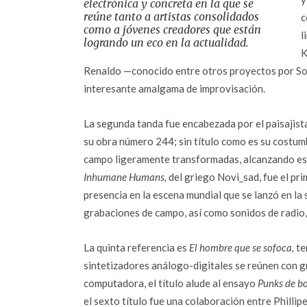
electrónica y concreta en la que se
reúne tanto a artistas consolidados
c
como a jóvenes creadores que están
l
logrando un eco en la actualidad.
K
Renaldo —conocido entre otros proyectos por Son
interesante amalgama de improvisación.
La segunda tanda fue encabezada por el paisajis
su obra número 244; sin título como es su costumb
campo ligeramente transformadas, alcanzando esa 
Inhumane Humans,
del griego Novi_sad, fue el pri
presencia en la escena mundial que se lanzó en la
grabaciones de campo, así como sonidos de radio
La quinta referencia es
El hombre que se sofoca,
te
sintetizadores análogo-digitales se reúnen con g
computadora, el título alude al ensayo
Punks de bo
el sexto título fue una colaboración entre Phillip