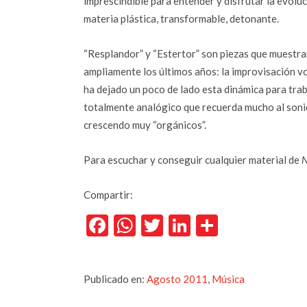
imprescindible para entender y disfrutar la evolu
materia plástica, transformable, detonante.
“Resplandor” y “Estertor” son piezas que muestran
ampliamente los últimos años: la improvisación vo
ha dejado un poco de lado esta dinámica para trab
totalmente analógico que recuerda mucho al sonido
crescendo muy “orgánicos”.
Para escuchar y conseguir cualquier material de
N
Compartir:
Facebook
WhatsApp
Twitter
LinkedIn
Comparti
Publicado en:
Agosto 2011
,
Música