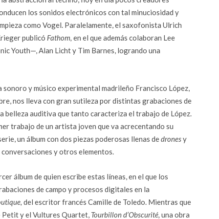
onducen los sonidos electrónicos con tal minuciosidad y
impieza como Vogel. Paralelamente, el saxofonista Ulrich
rieger publicó
Fathom,
en el que además colaboran Lee
ic Youth—, Alan Licht y Tim Barnes, logrando una
ta sonoro y músico experimental madrileño Francisco López,
re, nos lleva con gran sutileza por distintas grabaciones de
belleza auditiva que tanto caracteriza el trabajo de López.
mer trabajo de un artista joven que va acrecentando su
 serie, un álbum con dos piezas poderosas llenas de
drones
y
, conversaciones y otros elementos.
rcer álbum de quien escribe estas líneas, en el que los
rabaciones de campo y procesos digitales en la
utique,
del escritor francés Camille de Toledo. Mientras que
e Petit y el Vultures Quartet,
Tourbillon d’Obscurité,
una obra