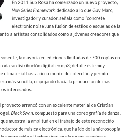
En 2011 Sub Rosa ha comenzado un nuevo proyecto,
New Series Framework,
dedicado a lo que Guy Marc,
investigador y curador, señala como “concrete
electronic noise”, una fusión de estilos o escuelas de la
 tanto a artistas consolidados como a jóvenes creadores que
eamente, la mayoría en ediciones limitadas de 700 copias en
toda su distribución digital en mp3; detalle éste muy
e el material hasta cierto punto de colección y permite
era más sencilla, empujando hacia la producción de más
ros interesados.
l proyecto arrancó con un excelente material de Cristian
ogel,
Black Swan,
compuesto para una coreografía de danza,
 que muestra la amplitud en el trabajo de este reconocido
roductor de música electrónica, que ha ido de la microscopía
 la abstracción al techno; hoy en día pocos creadores