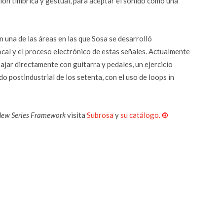
ción tímbrica y gestual, para aceptar el sonido como una
 una de las áreas en las que Sosa se desarrolló
cal y el proceso electrónico de estas señales. Actualmente
ajar directamente con guitarra y pedales, un ejercicio
 postindustrial de los setenta, con el uso de loops in
ew Series Framework
visita
Subrosa
y
su catálogo.
®
r