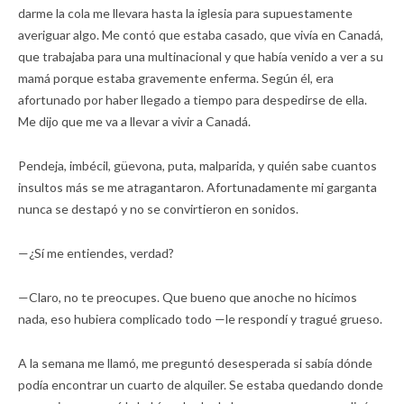
darme la cola me llevara hasta la iglesia para supuestamente
averiguar algo. Me contó que estaba casado, que vivía en Canadá,
que trabajaba para una multinacional y que había venido a ver a su
mamá porque estaba gravemente enferma. Según él, era
afortunado por haber llegado a tiempo para despedirse de ella.
Me dijo que me va a llevar a vivir a Canadá.
Pendeja, imbécil, güevona, puta, malparida, y quién sabe cuantos
insultos más se me atragantaron. Afortunadamente mi garganta
nunca se destapó y no se convirtieron en sonidos.
—¿Sí me entiendes, verdad?
—Claro, no te preocupes. Que bueno que anoche no hicimos
nada, eso hubiera complicado todo —le respondí y tragué grueso.
A la semana me llamó, me preguntó desesperada si sabía dónde
podía encontrar un cuarto de alquiler. Se estaba quedando donde