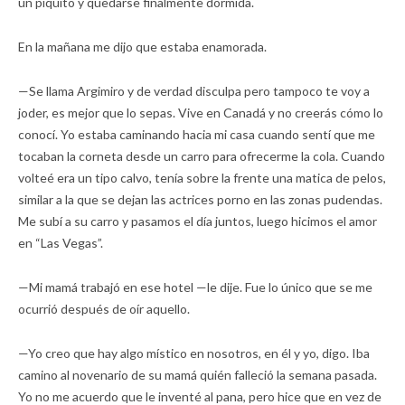
un piquito y quedarse finalmente dormida.
En la mañana me dijo que estaba enamorada.
—Se llama Argimiro y de verdad disculpa pero tampoco te voy a
joder, es mejor que lo sepas. Vive en Canadá y no creerás cómo lo
conocí. Yo estaba caminando hacia mi casa cuando sentí que me
tocaban la corneta desde un carro para ofrecerme la cola. Cuando
volteé era un tipo calvo, tenía sobre la frente una matica de pelos,
similar a la que se dejan las actrices porno en las zonas pudendas.
Me subí a su carro y pasamos el día juntos, luego hicimos el amor
en “Las Vegas”.
—Mi mamá trabajó en ese hotel —le dije. Fue lo único que se me
ocurrió después de oír aquello.
—Yo creo que hay algo místico en nosotros, en él y yo, digo. Iba
camino al novenario de su mamá quién falleció la semana pasada.
Yo no me acuerdo que le inventé al pana, pero hice que en vez de