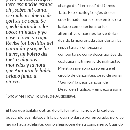
Pero esa noche estaba
changa de “Terrenal” de Dermis
ahí, sobre mi cama,
Tatu. Ese sacrilegio, lejos de ser
desnuda y cubierta de
cuestionado por los presentes, era
gotitas de agua. Se
quedó dormida a los
bailado con emoción por los
pocos minutos y yo
alternativos, quienes luego de las
puse a lavar su ropa.
dos de la madrugada abandonan las
Revisé los bolsillos del
imposturas y empiezan a
pantalón y saqué las
llaves, un boleto del
comportarse como departientes de
metro, algunas
cualquier matrimonio de malgusto.
monedas y la nota
Mientras me abría paso entre el
que Argimiro le había
círculo de danzantes, cesó de sonar
dejado junto al
dinero.
“Gorilón”, la peor canción de
Desorden Público, y empezó a sonar
“Show Me How To Live”, de Audioslave.
El tipo que bailaba detrás de ella le metía mano por la cadera,
buscando sus glúteos. Ella parecía no darse por enterada, pero se
movía hacia adelante, como alejándose de su compañero. Cuando