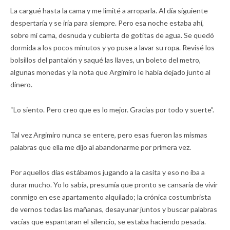
La cargué hasta la cama y me limité a arroparla. Al día siguiente
despertaría y se iría para siempre. Pero esa noche estaba ahí,
sobre mi cama, desnuda y cubierta de gotitas de agua. Se quedó
dormida a los pocos minutos y yo puse a lavar su ropa. Revisé los
bolsillos del pantalón y saqué las llaves, un boleto del metro,
algunas monedas y la nota que Argimiro le había dejado junto al
dinero.
“Lo siento. Pero creo que es lo mejor. Gracias por todo y suerte”.
Tal vez Argimiro nunca se entere, pero esas fueron las mismas
palabras que ella me dijo al abandonarme por primera vez.
Por aquellos días estábamos jugando a la casita y eso no iba a
durar mucho. Yo lo sabía, presumía que pronto se cansaría de vivir
conmigo en ese apartamento alquilado; la crónica costumbrista
de vernos todas las mañanas, desayunar juntos y buscar palabras
vacías que espantaran el silencio, se estaba haciendo pesada.