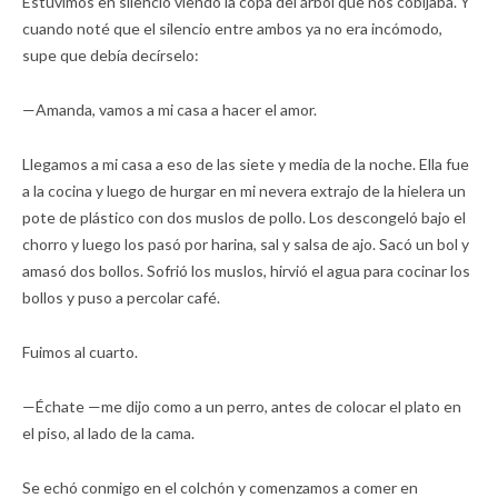
Estuvimos en silencio viendo la copa del árbol que nos cobijaba. Y
cuando noté que el silencio entre ambos ya no era incómodo,
supe que debía decírselo:
—Amanda, vamos a mi casa a hacer el amor.
Llegamos a mi casa a eso de las siete y media de la noche. Ella fue
a la cocina y luego de hurgar en mi nevera extrajo de la hielera un
pote de plástico con dos muslos de pollo. Los descongeló bajo el
chorro y luego los pasó por harina, sal y salsa de ajo. Sacó un bol y
amasó dos bollos. Sofrió los muslos, hirvió el agua para cocinar los
bollos y puso a percolar café.
Fuimos al cuarto.
—Échate —me dijo como a un perro, antes de colocar el plato en
el piso, al lado de la cama.
Se echó conmigo en el colchón y comenzamos a comer en