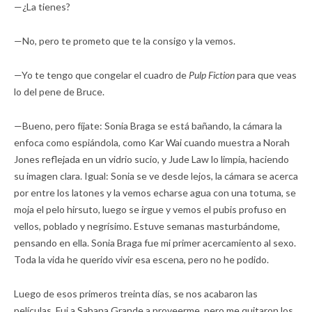
—¿La tienes?
—No, pero te prometo que te la consigo y la vemos.
—Yo te tengo que congelar el cuadro de
Pulp Fiction
para que veas
lo del pene de Bruce.
—Bueno, pero fíjate: Sonia Braga se está bañando, la cámara la
enfoca como espiándola, como Kar Wai cuando muestra a Norah
Jones reflejada en un vidrio sucio, y Jude Law lo limpia, haciendo
su imagen clara. Igual: Sonia se ve desde lejos, la cámara se acerca
por entre los latones y la vemos echarse agua con una totuma, se
moja el pelo hirsuto, luego se irgue y vemos el pubis profuso en
vellos, poblado y negrísimo. Estuve semanas masturbándome,
pensando en ella. Sonia Braga fue mi primer acercamiento al sexo.
Toda la vida he querido vivir esa escena, pero no he podido.
Luego de esos primeros treinta días, se nos acabaron las
películas. Fui a Sabana Grande a proveerme, pero me quitaron los