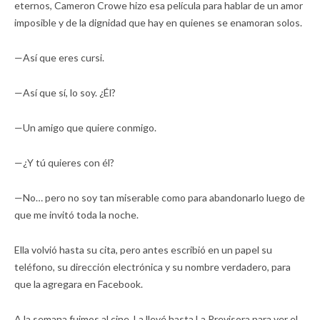
eternos, Cameron Crowe hizo esa película para hablar de un amor
imposible y de la dignidad que hay en quienes se enamoran solos.
—Así que eres cursi.
—Así que sí, lo soy. ¿Él?
—Un amigo que quiere conmigo.
—¿Y tú quieres con él?
—No… pero no soy tan miserable como para abandonarlo luego de
que me invitó toda la noche.
Ella volvió hasta su cita, pero antes escribió en un papel su
teléfono, su dirección electrónica y su nombre verdadero, para
que la agregara en Facebook.
A la semana fuimos al cine. La llevé hasta La Previsora para ver el