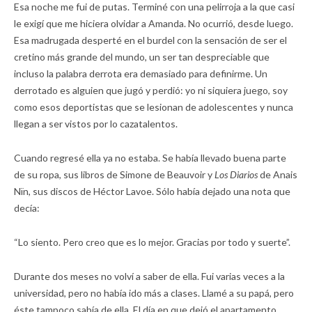
Esa noche me fui de putas. Terminé con una pelirroja a la que casi
le exigí que me hiciera olvidar a Amanda. No ocurrió, desde luego.
Esa madrugada desperté en el burdel con la sensación de ser el
cretino más grande del mundo, un ser tan despreciable que
incluso la palabra derrota era demasiado para definirme. Un
derrotado es alguien que jugó y perdió: yo ni siquiera juego, soy
como esos deportistas que se lesionan de adolescentes y nunca
llegan a ser vistos por lo cazatalentos.
Cuando regresé ella ya no estaba. Se había llevado buena parte
de su ropa, sus libros de Simone de Beauvoir y
Los Diarios
de Anais
Nïn, sus discos de Héctor Lavoe. Sólo había dejado una nota que
decía:
“Lo siento. Pero creo que es lo mejor. Gracias por todo y suerte”.
Durante dos meses no volví a saber de ella. Fui varias veces a la
universidad, pero no había ido más a clases. Llamé a su papá, pero
éste tampoco sabía de ella. El día en que dejó el apartamento